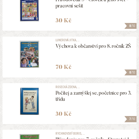
pracovní sešit
30 Kč
8
/10
LUNEROVÁ JITKA, ...
Výchova k občanství pro 8. ročník ZŠ
70 Kč
8
/10
ROSECKÁ ZDENA, ...
Počítej a zamýšlej se, početnice pro 3.
třídu
30 Kč
7
/10
RYCHNOVSKÝ BORIS, ...