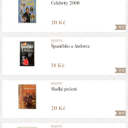
Celebrity 2008
20 Kč
9
/10
KOLEKTIV, ...
Španělsko a Andorra
18 Kč
7
/10
KOLEKTIV
Sladké pečení
20 Kč
8
/10
KOLEKTIV