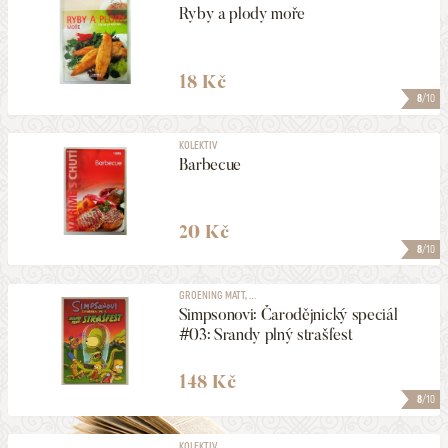
Ryby a plody moře
18 Kč
8
/10
KOLEKTIV
Barbecue
20 Kč
8
/10
GROENING MATT, ...
Simpsonovi: Čarodějnický speciál
#03: Srandy plný strašfest
148 Kč
8
/10
KOLEKTIV