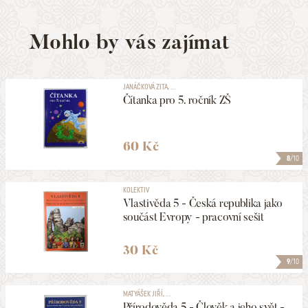
Mohlo by vás zajímat
JANÁČKOVÁ ZITA, ...
Čítanka pro 5. ročník ZŠ
60 Kč
8
/10
KOLEKTIV
Vlastivěda 5 - Česká republika jako
součást Evropy - pracovní sešit
30 Kč
9
/10
MATYÁŠEK JIŘÍ, ...
Přírodověda 5 - Člověk a jeho svět -