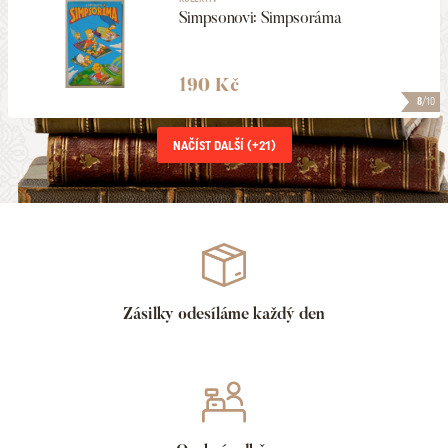
Simpsonovi: Simpsoráma
190 Kč
8
/10
NAČÍST DALŠÍ (+
21
)
Zásilky odesíláme každý den