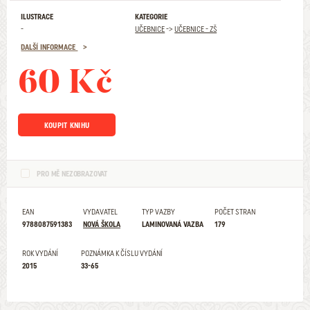
ILUSTRACE
KATEGORIE
-
UČEBNICE
->
UČEBNICE - ZŠ
DALŠÍ INFORMACE
60 Kč
KOUPIT KNIHU
PRO MĚ NEZOBRAZOVAT
EAN
VYDAVATEL
TYP VAZBY
POČET STRAN
9788087591383
NOVÁ ŠKOLA
LAMINOVANÁ VAZBA
179
ROK VYDÁNÍ
POZNÁMKA K ČÍSLU VYDÁNÍ
2015
33-65