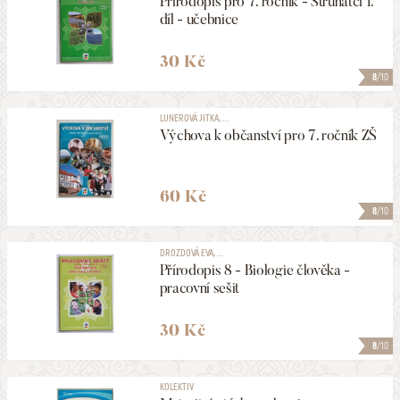
Přírodopis pro 7. ročník - Strunatci 1.
díl - učebnice
30 Kč
8
/10
LUNEROVÁ JITKA, ...
Výchova k občanství pro 7. ročník ZŠ
60 Kč
8
/10
DROZDOVÁ EVA, ...
Přírodopis 8 - Biologie člověka -
pracovní sešit
30 Kč
8
/10
KOLEKTIV