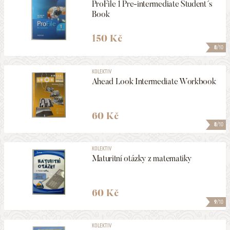
ProFile 1 Pre-intermediate Student´s
Book
150 Kč
8
/10
KOLEKTIV
Ahead Look Intermediate Workbook
60 Kč
8
/10
KOLEKTIV
Maturitní otázky z matematiky
60 Kč
9
/10
KOLEKTIV