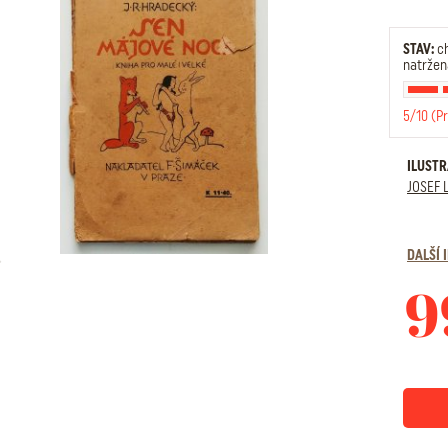
STAV:
ch
natržená
5/10 (P
ILUST
JOSEF 
DALŠÍ
9