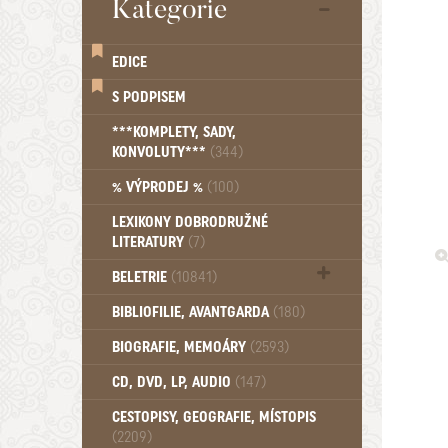
Kategorie
EDICE
S PODPISEM
***KOMPLETY, SADY,
KONVOLUTY***
(344)
% VÝPRODEJ %
(100)
LEXIKONY DOBRODRUŽNÉ
LITERATURY
(7)
BELETRIE
(10841)
Beletrie - Historická (1388)
BIBLIOFILIE, AVANTGARDA
(180)
Beletrie - Humoristické (501)
BIOGRAFIE, MEMOÁRY
(2593)
Beletrie - Povídky (1757)
Beletrie - Thrillery, krimi (1179)
CD, DVD, LP, AUDIO
(147)
Beletrie - Válečné romány (489)
Beletrie - Ženské a dívčí romány
CESTOPISY, GEOGRAFIE, MÍSTOPIS
(2209)
(1522)