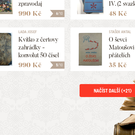
zpravodaj
IV. (2 svaz
1.-52./1933
990 Kč
48 Kč
6
/10
LADA JOSEF
STAŠEK ANTAL
Kvítko z čertovy
O ševci
zahrádky -
Matoušovi 
konvolut 50 čísel
přátelích
990 Kč
35 Kč
5
/10
NAČÍST DALŠÍ (+
21
)