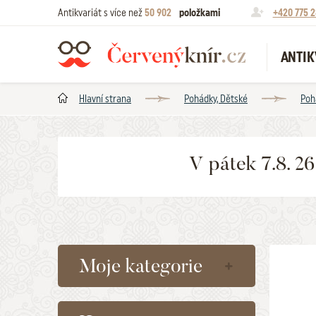
Antikvariát s více než
50 902
položkami
+420 775 2
ANTIK
Hlavní strana
Pohádky, Dětské
Poh
V pátek 7.8. 2
Moje kategorie