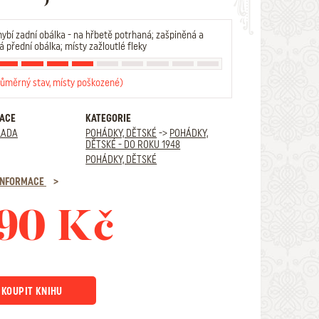
ybí zadní obálka - na hřbetě potrhaná; zašpiněná a
 přední obálka; místy zažloutlé fleky
růměrný stav, místy poškozené)
RACE
KATEGORIE
LADA
POHÁDKY, DĚTSKÉ
->
POHÁDKY,
DĚTSKÉ - DO ROKU 1948
POHÁDKY, DĚTSKÉ
 INFORMACE
90 Kč
KOUPIT KNIHU