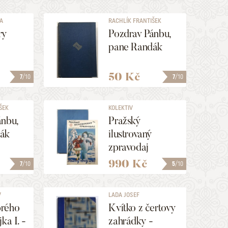
LA
RACHLÍK FRANTIŠEK
ry
Pozdrav Pánbu,
pane Randák
50 Kč
7
/10
7
/10
ŠEK
KOLEKTIV
ánbu,
Pražský
ák
ilustrovaný
zpravodaj
1.-53./1932
990 Kč
7
/10
5
/10
V
LADA JOSEF
rého
Kvítko z čertovy
ka I. -
zahrádky -