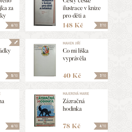
rého
Cesty české
jka za
ilustrace v knize
lky
pro děti a
mládež
148 Kč
6
/10
7
/10
MAHEN JIŘÍ
ádky
Co mi liška
vyprávěla
40 Kč
5
/10
7
/10
E
MAJEROVÁ MARIE
ha
Zázračná
hodinka
78 Kč
6
/10
4
/10