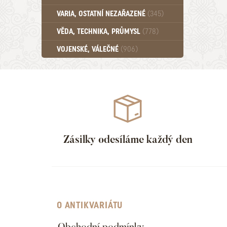
Učebnice - SŠ (789)
VARIA, OSTATNÍ NEZAŘAZENÉ
(345)
Učebnice - VŠ (259)
Učebnice - ZŠ (556)
VĚDA, TECHNIKA, PRŮMYSL
(778)
Učebnice - Ostatní (499)
VOJENSKÉ, VÁLEČNÉ
(906)
Zásilky odesíláme každý den
O ANTIKVARIÁTU