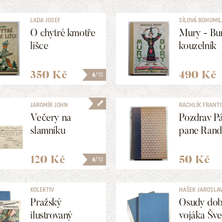
LADA JOSEF
SÍLOVÁ BOHUMI
O chytré kmotře
Mury - Bu
lišce
kouzelník
350 Kč
490 Kč
6
/10
JAROMÍR JOHN
RACHLÍK FRANTI
[=MARKALOUS BOHUMIL]
Večery na
Pozdrav P
slamníku
pane Rand
120 Kč
50 Kč
6
/10
KOLEKTIV
HAŠEK JAROSLA
Pražský
Osudy dob
ilustrovaný
vojáka Švej