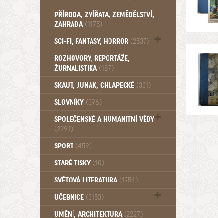
PŘÍRODA, ZVÍŘATA, ZEMĚDĚLSTVÍ,
ZAHRADA
(1175)
SCI-FI, FANTASY, HORROR
(2537)
UFO (14)
ROZHOVORY, REPORTÁŽE,
ŽURNALISTIKA
(187)
SKAUT, JUNÁK, CHLAPECKÉ
(331)
SLOVNÍKY
(396)
SPOLEČENSKÉ A HUMANITNÍ VĚDY
(2291)
Pedagogika (191)
SPORT
(459)
Filozofie, sociologie (859)
STARÉ TISKY
(10)
Psychologie a osobní rozvoj (760)
SVĚTOVÁ LITERATURA
(1754)
UČEBNICE
(3153)
Učebnice - Jazykové (1297)
UMĚNÍ, ARCHITEKTURA
(2227)