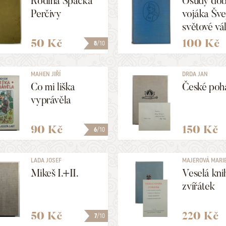
Rodina Špačka
Osudy dob
Perčivy
vojáka Šve
světové vá
50 Kč
100 Kč
8
/10
MAHEN JIŘÍ
DRDA JAN
Co mi liška
České poh
vyprávěla
90 Kč
150 Kč
6
/10
LADA JOSEF
MAJEROVÁ MARI
Mikeš I.+II.
Veselá kni
zvířátek
50 Kč
220 Kč
7
/10