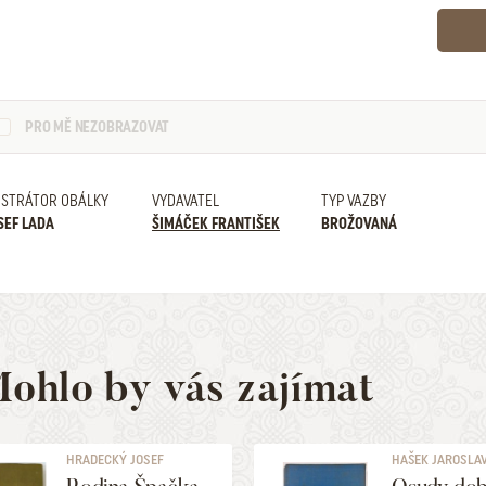
PRO MĚ NEZOBRAZOVAT
USTRÁTOR OBÁLKY
VYDAVATEL
TYP VAZBY
SEF LADA
ŠIMÁČEK FRANTIŠEK
BROŽOVANÁ
ohlo by vás zajímat
HRADECKÝ JOSEF
HAŠEK JAROSLA
RICHARD