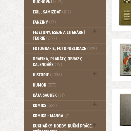
DUCHOVNÍ
(709)
Okultismus (110)
EXIL, SAMIZDAT
(107)
Záhady (105)
FANZINY
(17)
FEJETONY, ESEJE A LITERÁRNÍ
TEORIE
(2177)
Citáty, aforismy, snáře, přísloví,
FOTOGRAFIE, FOTOPUBLIKACE
(629)
afirmace (106)
GRAFIKA, PLAKÁTY, OBRAZY,
KALENDÁŘE
(79)
HISTORIE
(4306)
Mytologie, Mýty, Báje, Pověsti (203)
HUMOR
(577)
KÁJA SAUDEK
(21)
KOMIKS
(632)
Komiks - Čtyřlístek (232)
KOMIKS - MANGA
(2)
Komiks - Ostatní (180)
KUCHAŘKY, HOBBY, RUČNÍ PRÁCE,