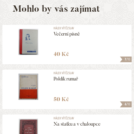
Mohlo by vás zajímat
HÁLEK VÍTĚZSLAV
Večerní písně
40 Kč
7
/10
HÁLEK VÍTĚZSLAV
Poldík rumař
50 Kč
6
/10
HÁLEK VÍTĚZSLAV
Na statku a v chaloupce