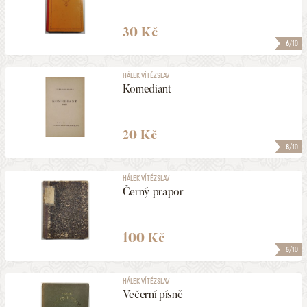
30 Kč
6
/10
HÁLEK VÍTĚZSLAV
Komediant
20 Kč
8
/10
HÁLEK VÍTĚZSLAV
Černý prapor
100 Kč
5
/10
HÁLEK VÍTĚZSLAV
Večerní písně