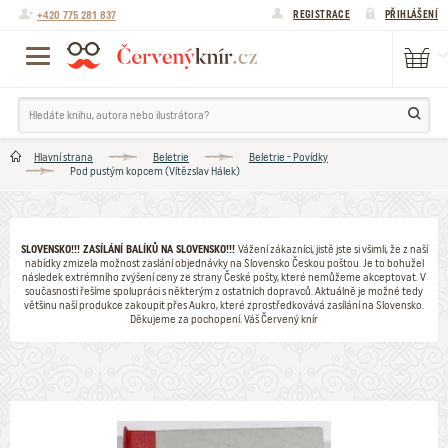
+420 775 281 837
REGISTRACE
PŘIHLÁŠENÍ
Hlavní strana
Beletrie
Beletrie - Povídky
Pod pustým kopcem (Vítězslav Hálek)
SLOVENSKO!!! ZASÍLÁNÍ BALÍKŮ NA SLOVENSKO!!!
Vážení zákazníci, jistě jste si všimli, že z naší
nabídky zmizela možnost zaslání objednávky na Slovensko Českou poštou. Je to bohužel
následek extrémního zvýšení ceny ze strany České pošty, které nemůžeme akceptovat. V
současnosti řešíme spolupráci s některým z ostatních dopravců. Aktuálně je možné tedy
většinu naší produkce zakoupit přes Aukro, které zprostředkovává zasílání na Slovensko.
Děkujeme za pochopení. Váš Červený knír