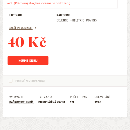
6/10 (Průměrný stav, bez výrazného poškození)
ILUSTRACE
KATEGORIE
-
BELETRIE
->
BELETRIE - POVÍDKY
DALŠÍ INFORMACE
40 Kč
KOUPIT KNIHU
PRO MĚ NEZOBRAZOVAT
VYDAVATEL
TYP VAZBY
POČET STRAN
ROK VYDÁNÍ
BAČKOVSKÝ JINDŘ.
POLOPLÁTĚNÁ VAZBA
174
1940