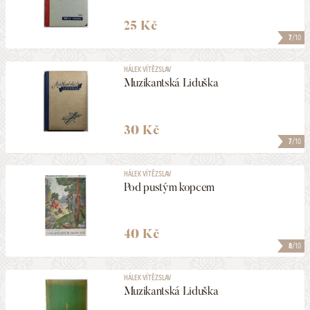
25 Kč
7
/10
HÁLEK VÍTĚZSLAV
Muzikantská Liduška
30 Kč
7
/10
HÁLEK VÍTĚZSLAV
Pod pustým kopcem
40 Kč
8
/10
HÁLEK VÍTĚZSLAV
Muzikantská Liduška