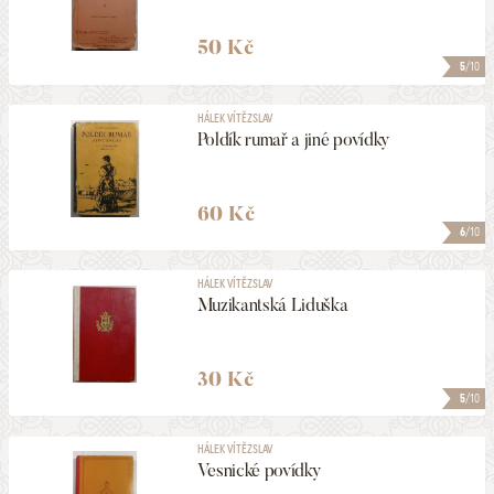
50 Kč
5
/10
HÁLEK VÍTĚZSLAV
Poldík rumař a jiné povídky
60 Kč
6
/10
HÁLEK VÍTĚZSLAV
Muzikantská Liduška
30 Kč
5
/10
HÁLEK VÍTĚZSLAV
Vesnické povídky