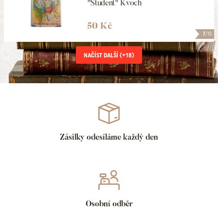
"Študent" Kvoch
50 Kč
7
/10
NAČÍST DALŠÍ (+
18
)
Zásilky odesíláme každý den
Osobní odběr