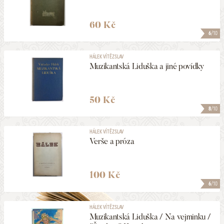
60 Kč
6
/10
HÁLEK VÍTĚZSLAV
Muzikantská Liduška a jiné povídky
50 Kč
8
/10
HÁLEK VÍTĚZSLAV
Verše a próza
100 Kč
6
/10
HÁLEK VÍTĚZSLAV
Muzikantská Liduška / Na vejminku /