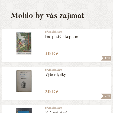
Mohlo by vás zajímat
HÁLEK VÍTĚZSLAV
Pod pustým kopcem
40 Kč
8
/10
HÁLEK VÍTĚZSLAV
Výbor lyriky
30 Kč
7
/10
HÁLEK VÍTĚZSLAV
Večerní písně