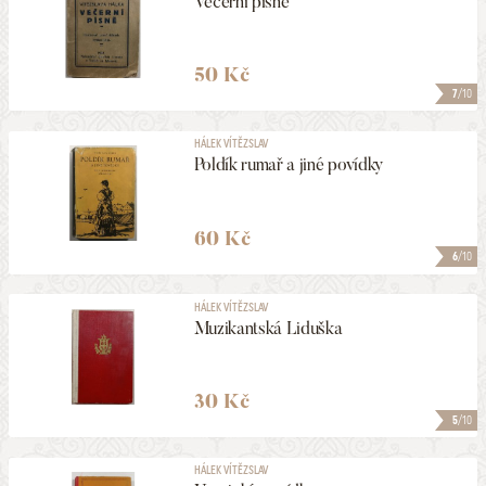
Večerní písně
50 Kč
7
/10
HÁLEK VÍTĚZSLAV
Poldík rumař a jiné povídky
60 Kč
6
/10
HÁLEK VÍTĚZSLAV
Muzikantská Liduška
30 Kč
5
/10
HÁLEK VÍTĚZSLAV