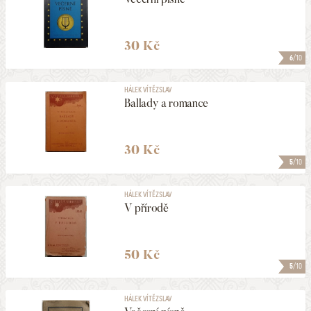
30 Kč
6
/10
HÁLEK VÍTĚZSLAV
Ballady a romance
30 Kč
5
/10
HÁLEK VÍTĚZSLAV
V přírodě
50 Kč
5
/10
HÁLEK VÍTĚZSLAV