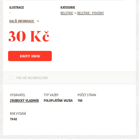
ILUSTRACE
KATEGORIE
-
BELETRIE
->
BELETRIE - POVÍDKY
DALŠÍ INFORMACE
30 Kč
KOUPIT KNIHU
PRO MĚ NEZOBRAZOVAT
VYDAVATEL
TYP VAZBY
POČET STRAN
ZRUBECKÝ VLADIMÍR
POLOPLÁTĚNÁ VAZBA
150
ROK VYDÁNÍ
1940