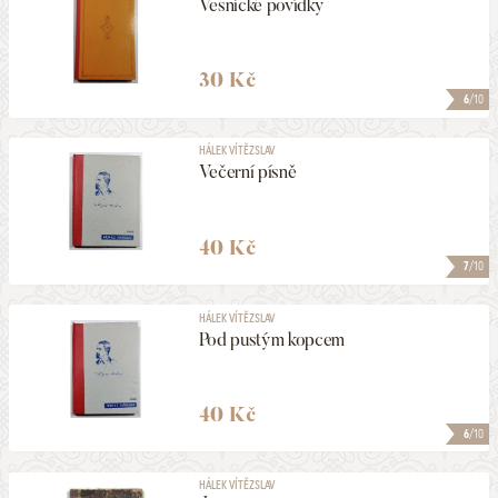
Vesnické povídky
30 Kč
6
/10
HÁLEK VÍTĚZSLAV
Večerní písně
40 Kč
7
/10
HÁLEK VÍTĚZSLAV
Pod pustým kopcem
40 Kč
6
/10
HÁLEK VÍTĚZSLAV