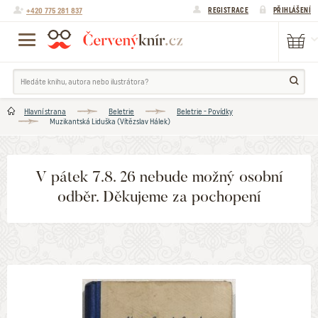
+420 775 281 837
REGISTRACE
PŘIHLÁŠENÍ
Hlavní strana
Beletrie
Beletrie - Povídky
Muzikantská Liduška (Vítězslav Hálek)
V pátek 7.8. 26 nebude možný osobní
odběr. Děkujeme za pochopení