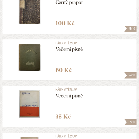
Černý prapor
100 Kč
5
/10
HÁLEK VÍTĚZSLAV
Večerní písně
60 Kč
6
/10
HÁLEK VÍTĚZSLAV
Večerní písně
35 Kč
7
/10
HÁLEK VÍTĚZSLAV