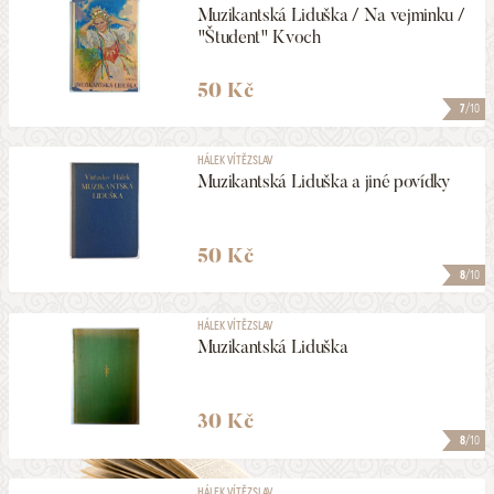
Muzikantská Liduška / Na vejminku /
"Študent" Kvoch
50 Kč
7
/10
HÁLEK VÍTĚZSLAV
Muzikantská Liduška a jiné povídky
50 Kč
8
/10
HÁLEK VÍTĚZSLAV
Muzikantská Liduška
30 Kč
8
/10
HÁLEK VÍTĚZSLAV