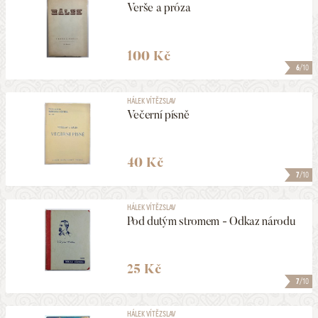
Verše a próza
100 Kč
6
/10
HÁLEK VÍTĚZSLAV
Večerní písně
40 Kč
7
/10
HÁLEK VÍTĚZSLAV
Pod dutým stromem - Odkaz národu
25 Kč
7
/10
HÁLEK VÍTĚZSLAV