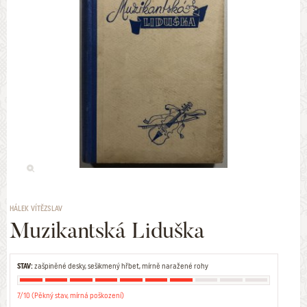
HÁLEK VÍTĚZSLAV
Muzikantská Liduška
STAV:
zašpiněné desky, sešikmený hřbet, mírně naražené rohy
7/10 (Pěkný stav, mírná poškození)