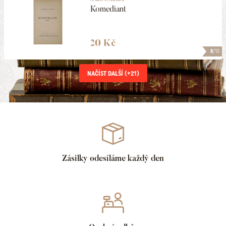
Komediant
20 Kč
8
/10
NAČÍST DALŠÍ (+
21
)
Zásilky odesíláme každý den