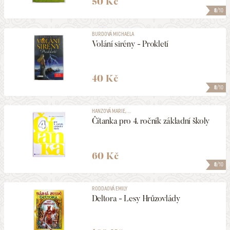
50 Kč
8
/10
BURDOVÁ MICHAELA
Volání sirény - Prokletí
40 Kč
8
/10
HANZOVÁ MARIE, ...
Čítanka pro 4. ročník základní školy
60 Kč
8
/10
RODDAOVÁ EMILY
Deltora - Lesy Hrůzovlády