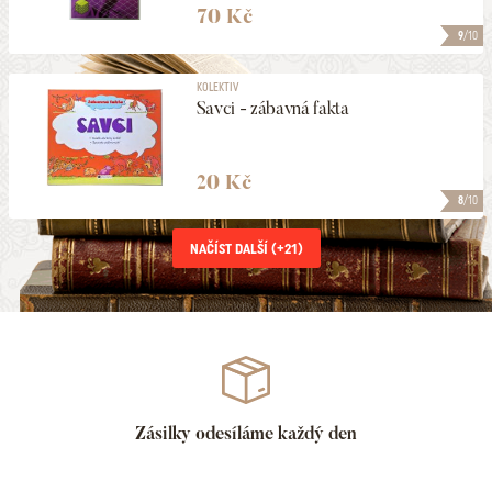
70 Kč
9
/10
KOLEKTIV
Savci - zábavná fakta
20 Kč
8
/10
NAČÍST DALŠÍ (+
21
)
Zásilky odesíláme každý den