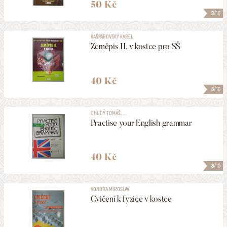
50 Kč
8
/10
KAŠPAROVSKÝ KAREL
Zeměpis II. v kostce pro SŠ
40 Kč
8
/10
CHUDÝ TOMÁŠ, ...
Practise your English grammar
40 Kč
8
/10
VONDRA MIROSLAV
Cvičení k fyzice v kostce