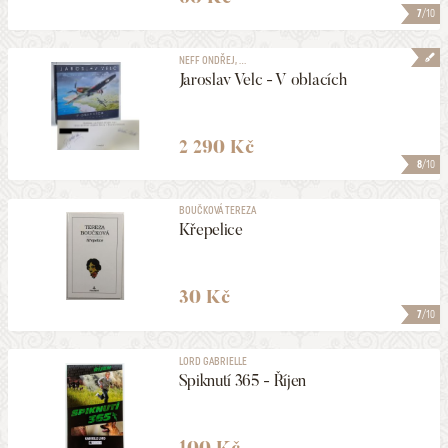
7
/10
NEFF ONDŘEJ, ...
Jaroslav Velc - V oblacích
2 290 Kč
8
/10
BOUČKOVÁ TEREZA
Křepelice
30 Kč
7
/10
LORD GABRIELLE
Spiknutí 365 - Říjen
100 Kč