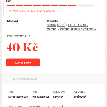
STAV:
8/10 (Velmi pěkné, pouze drobná poškození)
ILUSTRACE
KATEGORIE
-
POHÁDKY, DĚTSKÉ
->
PRO DĚTI A MLÁDEŽ
BELETRIE
->
BELETRIE - ŽENSKÉ A DÍVČÍ ROMÁNY
DALŠÍ INFORMACE
40 Kč
KOUPIT KNIHU
PRO MĚ NEZOBRAZOVAT
ISBN
EAN
VYDAVATEL
TYP VAZBY
978-80-253-1007-6
9788025310076
FRAGMENT
BROŽOVANÁ
POČET STRAN
ROK VYDÁNÍ
ČÍSLO VYDÁNÍ