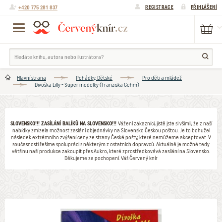
+420 775 281 837
REGISTRACE
PŘIHLÁŠENÍ
Hlavní strana
Pohádky, Dětské
Pro děti a mládež
Divoška Lilly - Super modelky (Franziska Gehm)
SLOVENSKO!!! ZASÍLÁNÍ BALÍKŮ NA SLOVENSKO!!!
Vážení zákazníci, jistě jste si všimli, že z naší
nabídky zmizela možnost zaslání objednávky na Slovensko Českou poštou. Je to bohužel
následek extrémního zvýšení ceny ze strany České pošty, které nemůžeme akceptovat. V
současnosti řešíme spolupráci s některým z ostatních dopravců. Aktuálně je možné tedy
většinu naší produkce zakoupit přes Aukro, které zprostředkovává zasílání na Slovensko.
Děkujeme za pochopení. Váš Červený knír