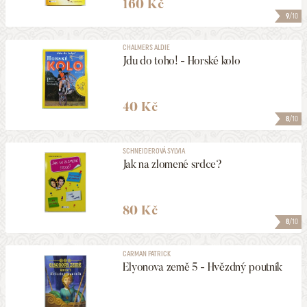
160 Kč
9
/10
CHALMERS ALDIE
Jdu do toho! - Horské kolo
40 Kč
8
/10
SCHNEIDEROVÁ SYLVIA
Jak na zlomené srdce?
80 Kč
8
/10
CARMAN PATRICK
Elyonova země 5 - Hvězdný poutník