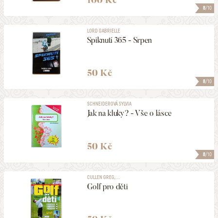
8
/10
LORD GABRIELLE
Spiknutí 365 - Srpen
50 Kč
8
/10
SCHNEIDEROVÁ SYLVIA
Jak na kluky? - Vše o lásce
50 Kč
8
/10
CULLEN GREG, ...
Golf pro děti