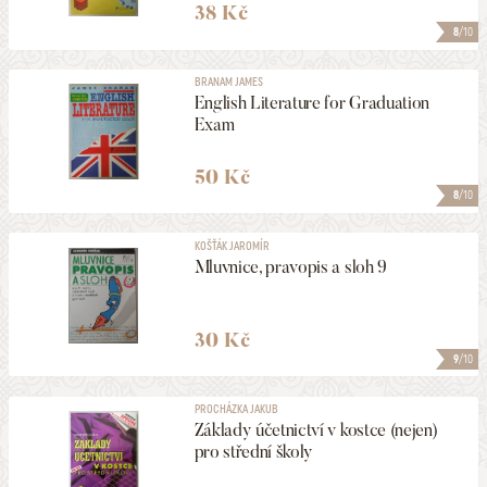
38 Kč
8
/10
BRANAM JAMES
English Literature for Graduation
Exam
50 Kč
8
/10
KOŠŤÁK JAROMÍR
Mluvnice, pravopis a sloh 9
30 Kč
9
/10
PROCHÁZKA JAKUB
Základy účetnictví v kostce (nejen)
pro střední školy