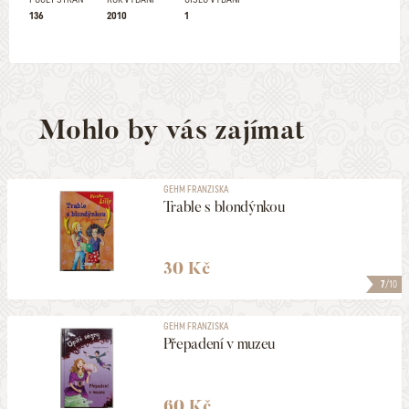
136
2010
1
Mohlo by vás zajímat
GEHM FRANZISKA
Trable s blondýnkou
30 Kč
7
/10
GEHM FRANZISKA
Přepadení v muzeu
60 Kč