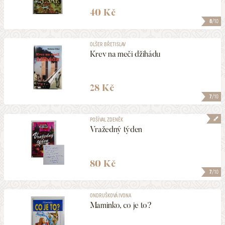
40 Kč
8
/10
OLŠER BŘETISLAV
Krev na meči džihádu
28 Kč
7
/10
POŠÍVAL ZDENĚK
Vražedný týden
80 Kč
7
/10
ONDRUŠKOVÁ IVONA
Maminko, co je to?