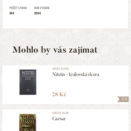
POČET STRAN
ROK VYDÁNÍ
304
2004
Mohlo by vás zajímat
EBERS GEORG
Nitetis - královská dcera
28 Kč
7
/10
MASSIE ALLAN
Caesar