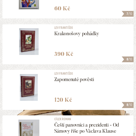
60 Kč
7
/10
LEV FRANTIŠEK
Krakonošovy pohádky
390 Kč
8
/10
LEV FRANTIŠEK
Zapomenuté pověsti
120 Kč
8
/10
CÍLEK ROMAN
Čeští panovníci a prezidenti - Od
Sámovy říše po Václava Klause