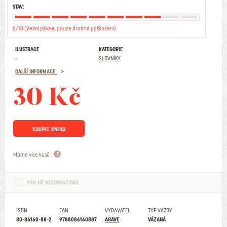
STAV:
8/10 (Velmi pěkné, pouze drobná poškození)
ILUSTRACE
KATEGORIE
-
SLOVNÍKY
DALŠÍ INFORMACE
30 Kč
KOUPIT KNIHU
Máme více kusů
PRO MĚ NEZOBRAZOVAT
ISBN
EAN
VYDAVATEL
TYP VAZBY
80-86160-88-2
9788086160887
AGAVE
VÁZANÁ