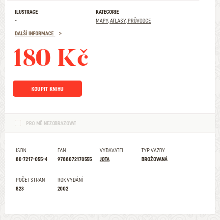
ILUSTRACE
KATEGORIE
-
MAPY, ATLASY, PRŮVODCE
DALŠÍ INFORMACE
180 Kč
KOUPIT KNIHU
PRO MĚ NEZOBRAZOVAT
ISBN
EAN
VYDAVATEL
TYP VAZBY
80-7217-055-4
9788072170555
JOTA
BROŽOVANÁ
POČET STRAN
ROK VYDÁNÍ
823
2002