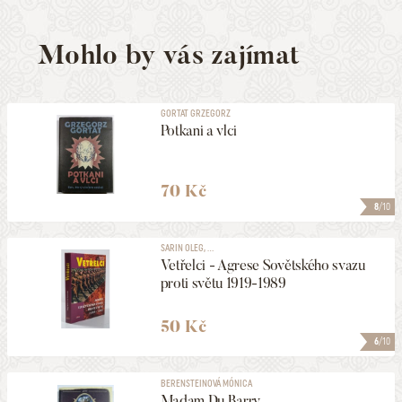
Mohlo by vás zajímat
GORTAT GRZEGORZ
Potkani a vlci
70 Kč
8
/10
SARIN OLEG, ...
Vetřelci - Agrese Sovětského svazu
proti světu 1919-1989
50 Kč
6
/10
BERENSTEINOVÁ MÓNICA
Madam Du Barry