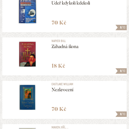
Udeř kdykoli kdekoli
70 Kč
8
/10
NAPIER BILL
Záhadná ikona
18 Kč
8
/10
EASTLAKE WILLIAM
Nezkrocení
70 Kč
8
/10
MAHEN JIŘÍ, ...