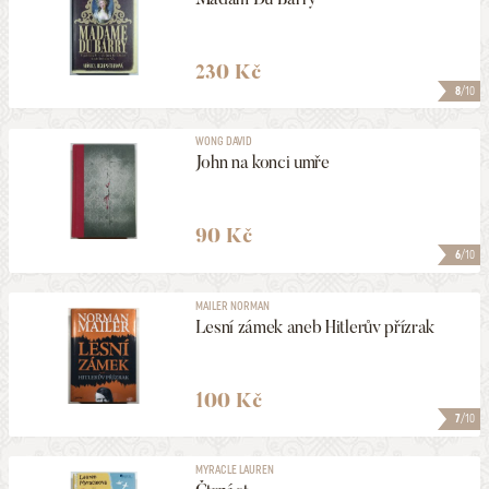
230 Kč
8
/10
WONG DAVID
John na konci umře
90 Kč
6
/10
MAILER NORMAN
Lesní zámek aneb Hitlerův přízrak
100 Kč
7
/10
MYRACLE LAUREN