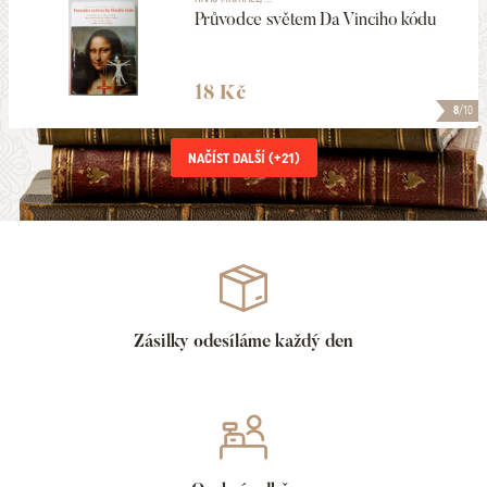
Průvodce světem Da Vinciho kódu
18 Kč
8
/10
NAČÍST DALŠÍ (+
21
)
Zásilky odesíláme každý den