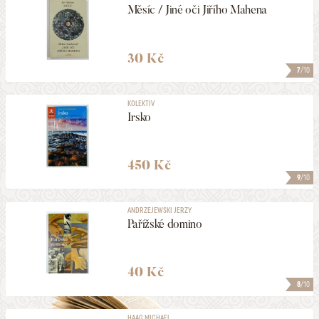
Měsíc / Jiné oči Jiřího Mahena
30 Kč
7
/10
KOLEKTIV
Irsko
450 Kč
9
/10
ANDRZEJEWSKI JERZY
Pařížské domino
40 Kč
8
/10
HAAG MICHAEL, ...