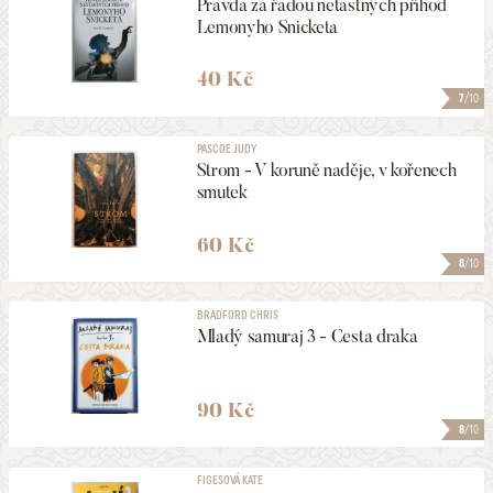
Pravda za řadou netastných příhod
Lemonyho Snicketa
40 Kč
7
/10
PASCOE JUDY
Strom - V koruně naděje, v kořenech
smutek
60 Kč
8
/10
BRADFORD CHRIS
Mladý samuraj 3 - Cesta draka
90 Kč
8
/10
FIGESOVÁ KATE