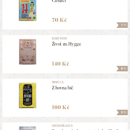
Čtrnáct
70 Kč
7
/10
BLAKE ROSIE
Život zn. Hygge
140 Kč
8
/10
PAYNE C.D.
Z hovna bič
160 Kč
9
/10
GRESHOVÁ LOIS H.