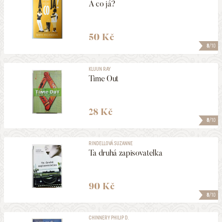
A co já?
50 Kč
8
/10
KLUUN RAY
Time Out
28 Kč
8
/10
RINDELLOVÁ SUZANNE
Ta druhá zapisovatelka
90 Kč
8
/10
CHINNERY PHILIP D.