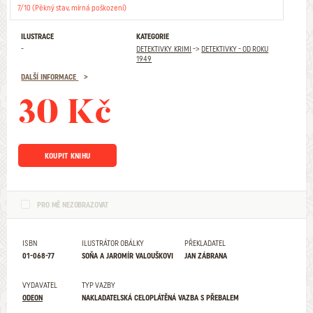
7/10 (Pěkný stav, mírná poškození)
ILUSTRACE
KATEGORIE
-
DETEKTIVKY. KRIMI
->
DETEKTIVKY - OD ROKU
1949
DALŠÍ INFORMACE
30 Kč
KOUPIT KNIHU
PRO MĚ NEZOBRAZOVAT
ISBN
ILUSTRÁTOR OBÁLKY
PŘEKLADATEL
01-068-77
SOŇA A JAROMÍR VALOUŠKOVI
JAN ZÁBRANA
VYDAVATEL
TYP VAZBY
ODEON
NAKLADATELSKÁ CELOPLÁTĚNÁ VAZBA S PŘEBALEM