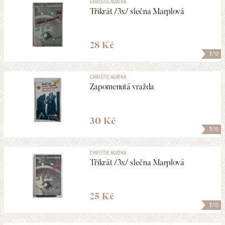
CHRISTIE AGATHA
Třikrát /3x/ slečna Marplová
28 Kč
7
/10
CHRISTIE AGATHA
Zapomenutá vražda
30 Kč
7
/10
CHRISTIE AGATHA
Třikrát /3x/ slečna Marplová
25 Kč
7
/10