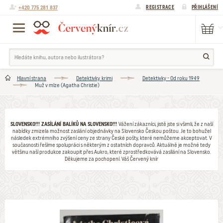
+420 775 281 837
REGISTRACE
PŘIHLÁŠENÍ
Hlavní strana
Detektivky. krimi
Detektivky - Od roku 1949
Muž v mlze (Agatha Christie)
SLOVENSKO!!! ZASÍLÁNÍ BALÍKŮ NA SLOVENSKO!!!
Vážení zákazníci, jistě jste si všimli, že z naší
nabídky zmizela možnost zaslání objednávky na Slovensko Českou poštou. Je to bohužel
následek extrémního zvýšení ceny ze strany České pošty, které nemůžeme akceptovat. V
současnosti řešíme spolupráci s některým z ostatních dopravců. Aktuálně je možné tedy
většinu naší produkce zakoupit přes Aukro, které zprostředkovává zasílání na Slovensko.
Děkujeme za pochopení. Váš Červený knír