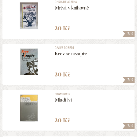
CHRISTIE AGATHA
Mrtvá v knihovně
30 Kč
7
/10
DAVIES ROBERT
Krev se nezapře
30 Kč
7
/10
SHAW IRWIN
Mladí lvi
30 Kč
7
/10