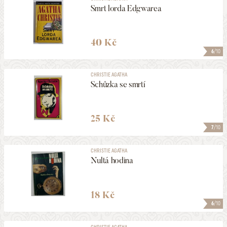
Smrt lorda Edgwarea
40 Kč
6
/10
CHRISTIE AGATHA
Schůzka se smrtí
25 Kč
7
/10
CHRISTIE AGATHA
Nultá hodina
18 Kč
6
/10
CHRISTIE AGATHA