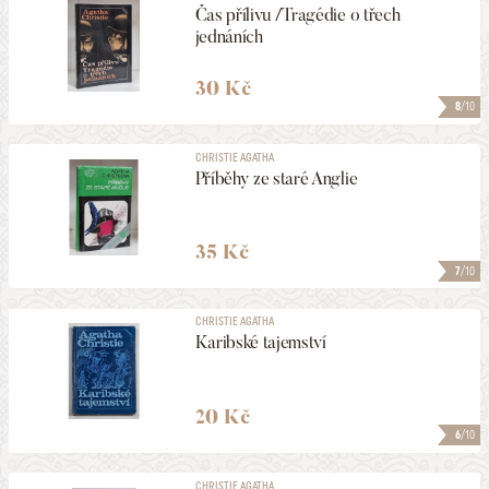
Čas přílivu /Tragédie o třech
jednáních
30 Kč
8
/10
CHRISTIE AGATHA
Příběhy ze staré Anglie
35 Kč
7
/10
CHRISTIE AGATHA
Karibské tajemství
20 Kč
6
/10
CHRISTIE AGATHA