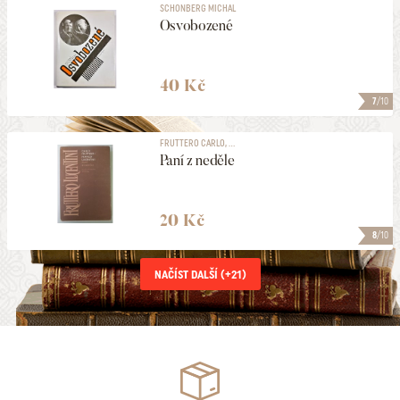
SCHONBERG MICHAL
Osvobozené
40 Kč
7
/10
FRUTTERO CARLO, ...
Paní z neděle
20 Kč
8
/10
NAČÍST DALŠÍ (+
21
)