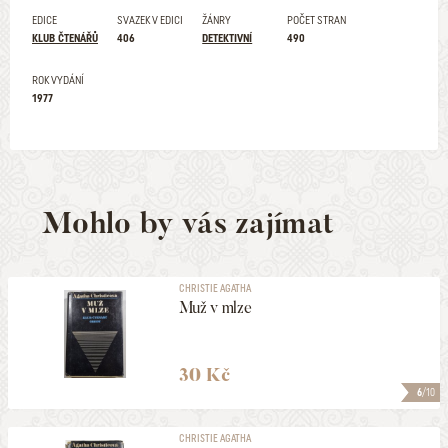
EDICE
SVAZEK V EDICI
ŽÁNRY
POČET STRAN
KLUB ČTENÁŘŮ
406
DETEKTIVNÍ
490
ROK VYDÁNÍ
1977
Mohlo by vás zajímat
CHRISTIE AGATHA
Muž v mlze
30 Kč
6
/10
CHRISTIE AGATHA