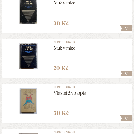
Muž v mlze
30 Kč
6
/10
CHRISTIE AGATHA
Muž v mlze
20 Kč
7
/10
CHRISTIE AGATHA
Vlastní životopis
30 Kč
7
/10
CHRISTIE AGATHA