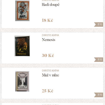
Hadí doupě
18 Kč
7
/10
CHRISTIE AGATHA
Nemesis
30 Kč
7
/10
CHRISTIE AGATHA
Muž v mlze
25 Kč
7
/10