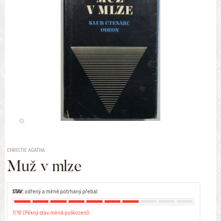
CHRISTIE AGATHA
Muž v mlze
STAV:
odřený a mírně potrhaný přebal
7/10 (Pěkný stav, mírná poškození)