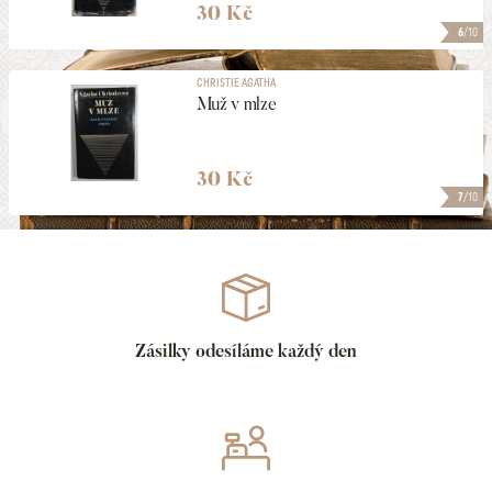
30 Kč
6
/10
CHRISTIE AGATHA
Muž v mlze
30 Kč
7
/10
Zásilky odesíláme každý den