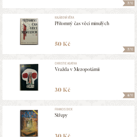
7
/10
KALÁBOVÁ VĚRA
Přítomný čas věcí minulých
50 Kč
7
/10
CHRISTIE AGATHA
Vražda v Mezopotámii
30 Kč
6
/10
FRANCIS DICK
Střepy
30 Kč