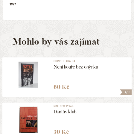
1977
Mohlo by vás zajímat
CHRISTIE AGATHA
Není kouře bez ohýnku
60 Kč
7
/10
MATTHEW PEARL
Dantův klub
30 Kč