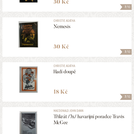
30 Kč
7
/10
CHRISTIE AGATHA
Nemesis
30 Kč
7
/10
CHRISTIE AGATHA
Hadí doupě
18 Kč
7
/10
MACDONALD JOHN DANN
Třikrát /3x/ havarijní poradce Travis
McGee