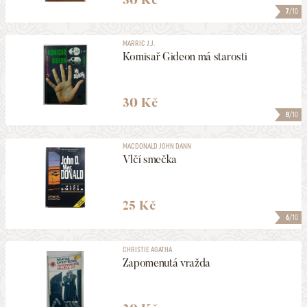
7
/10
MARRIC J.J.
Komisař Gideon má starosti
30 Kč
8
/10
MACDONALD JOHN DANN
Vlčí smečka
25 Kč
6
/10
CHRISTIE AGATHA
Zapomenutá vražda