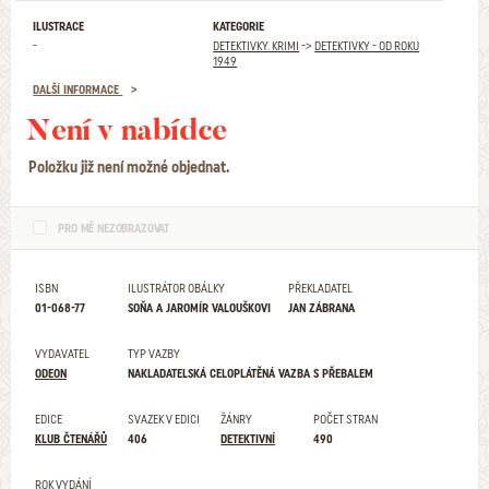
ILUSTRACE
KATEGORIE
-
DETEKTIVKY. KRIMI
->
DETEKTIVKY - OD ROKU
1949
DALŠÍ INFORMACE
Není v nabídce
Položku již není možné objednat.
PRO MĚ NEZOBRAZOVAT
ISBN
ILUSTRÁTOR OBÁLKY
PŘEKLADATEL
01-068-77
SOŇA A JAROMÍR VALOUŠKOVI
JAN ZÁBRANA
VYDAVATEL
TYP VAZBY
ODEON
NAKLADATELSKÁ CELOPLÁTĚNÁ VAZBA S PŘEBALEM
EDICE
SVAZEK V EDICI
ŽÁNRY
POČET STRAN
KLUB ČTENÁŘŮ
406
DETEKTIVNÍ
490
ROK VYDÁNÍ