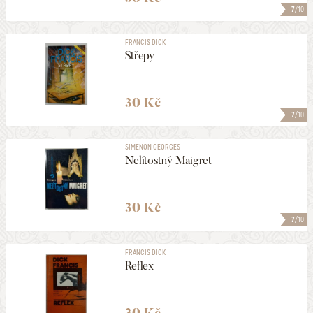
7
/10
FRANCIS DICK
Střepy
30 Kč
7
/10
SIMENON GEORGES
Nelítostný Maigret
30 Kč
7
/10
FRANCIS DICK
Reflex
30 Kč