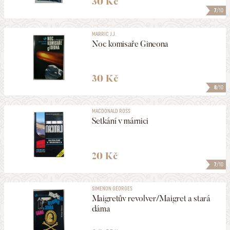
30 Kč
7
/10
MARRIC J.J.
Noc komisaře Gineona
30 Kč
8
/10
MACDONALD ROSS
Setkání v márnici
20 Kč
7
/10
SIMENON GEORGES
Maigretův revolver/Maigret a stará
dáma