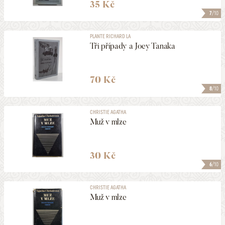
35 Kč
7
/10
PLANTE RICHARD LA
Tři případy a Joey Tanaka
70 Kč
8
/10
CHRISTIE AGATHA
Muž v mlze
30 Kč
6
/10
CHRISTIE AGATHA
Muž v mlze