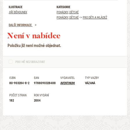
ILUSTRACE
KATEGORIE
JIŘÍ BĚHOUNEK
POHÁDKY, DĚTSKÉ
POHÁDKY, DĚTSKÉ
->
PRO DĚTI A MLÁDEŽ
DALŠÍ INFORMACE
Není v nabídce
Položku již není možné objednat.
PRO MĚ NEZOBRAZOVAT
ISBN
EAN
VYDAVATEL
TYP VAZBY
80-903284-8-2
9788090328488
AVENTINUM
VÁZANÁ
POČET STRAN
ROK VYDÁNÍ
182
2004