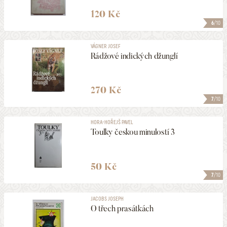
120 Kč
6
/10
VÁGNER JOSEF
Rádžové indických džunglí
270 Kč
7
/10
HORA-HOŘEJŠ PAVEL
Toulky českou minulostí 3
50 Kč
7
/10
JACOBS JOSEPH
O třech prasátkách