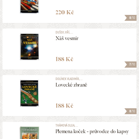
220 Kč
8
/10
DUŠEK JIŘÍ, ...
Náš vesmír
188 Kč
7
/10
DOLÍNEK VLADIMÍR, ...
Lovecké zbraně
188 Kč
8
/10
THÁMOVÁ OLGA, ...
Plemena koček - průvodce do kapsy