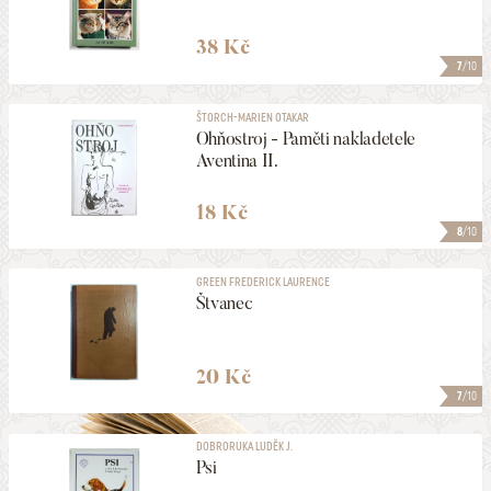
38 Kč
7
/10
ŠTORCH-MARIEN OTAKAR
Ohňostroj - Paměti nakladetele
Aventina II.
18 Kč
8
/10
GREEN FREDERICK LAURENCE
Štvanec
20 Kč
7
/10
DOBRORUKA LUDĚK J.
Psi