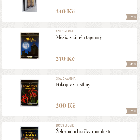
240 Kč
7
/10
GABZDYL PAVEL
Měsíc známý i tajemný
270 Kč
8
/10
SKALICKÁ ANNA
Pokojové rostliny
200 Kč
7
/10
LOSOS LUDVÍK
Železniční hračky minulosti