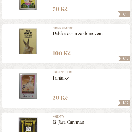
50 Kč
7
/10
ADAMS RICHARD
Daleká cesta za domovem
100 Kč
7
/10
HAUFF WILHELM
Pohádky
30 Kč
8
/10
KOLEKTIV
Já, Jára Cimrman