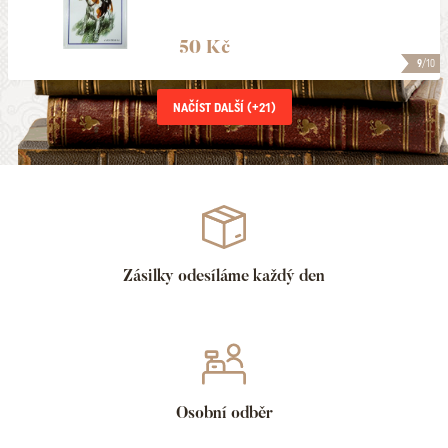
50 Kč
9
/10
NAČÍST DALŠÍ (+
21
)
Zásilky odesíláme každý den
Osobní odběr