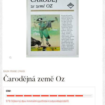
BAUM FRANK LYMAN
Čarodějná země Oz
STAV:
9/10 (Výborný stav, minimální opotřebení odpovídající stáří)