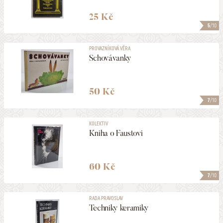
25 Kč
5
/10
PROVAZNÍKOVÁ VĚRA
Schovávanky
50 Kč
7
/10
KOLEKTIV
Kniha o Faustovi
60 Kč
7
/10
RADA PRAVOSLAV
Techniky keramiky