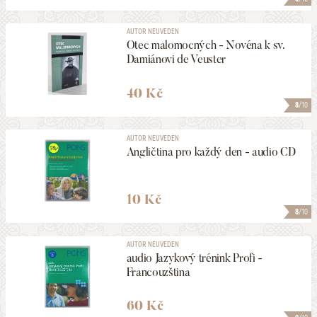
AUTOR NEUVEDEN
Otec malomocných - Novéna k sv.
Damiánovi de Veuster
40 Kč
8
/10
AUTOR NEUVEDEN
Angličtina pro každý den - audio CD
10 Kč
8
/10
AUTOR NEUVEDEN
audio Jazykový trénink Profi -
Francouzština
60 Kč