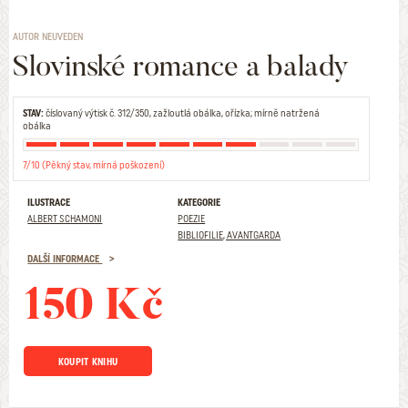
AUTOR NEUVEDEN
Slovinské romance a balady
STAV:
číslovaný výtisk č. 312/350, zažloutlá obálka, ořízka; mírně natržená
obálka
7/10 (Pěkný stav, mírná poškození)
ILUSTRACE
KATEGORIE
ALBERT SCHAMONI
POEZIE
BIBLIOFILIE, AVANTGARDA
DALŠÍ INFORMACE
150 Kč
KOUPIT KNIHU