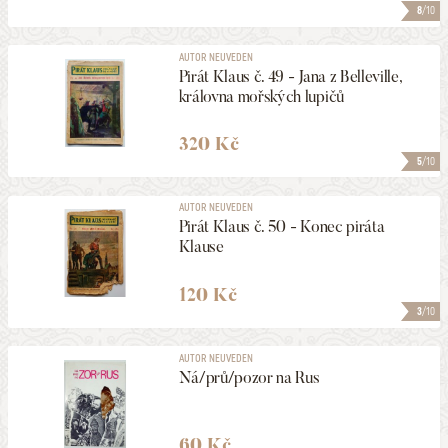
8
/10
AUTOR NEUVEDEN
Pirát Klaus č. 49 - Jana z Belleville,
královna mořských lupičů
320 Kč
5
/10
AUTOR NEUVEDEN
Pirát Klaus č. 50 - Konec piráta
Klause
120 Kč
3
/10
AUTOR NEUVEDEN
Ná/prů/pozor na Rus
60 Kč