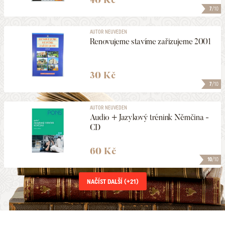
40 Kč
7
/10
AUTOR NEUVEDEN
Renovujeme stavíme zařizujeme 2001
30 Kč
7
/10
AUTOR NEUVEDEN
Audio + Jazykový trénink Němčina -
CD
60 Kč
10
/10
NAČÍST DALŠÍ (+
21
)