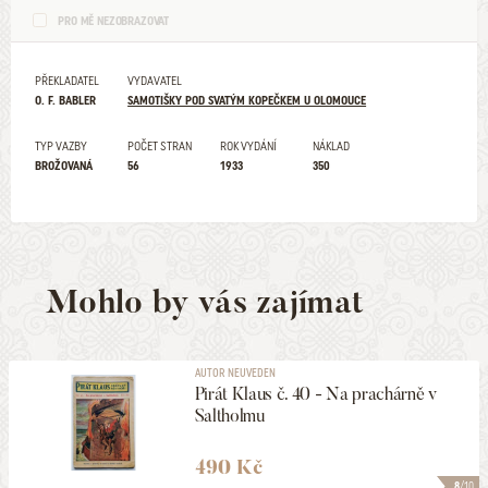
PRO MĚ NEZOBRAZOVAT
PŘEKLADATEL
VYDAVATEL
O. F. BABLER
SAMOTIŠKY POD SVATÝM KOPEČKEM U OLOMOUCE
TYP VAZBY
POČET STRAN
ROK VYDÁNÍ
NÁKLAD
BROŽOVANÁ
56
1933
350
Mohlo by vás zajímat
AUTOR NEUVEDEN
Pirát Klaus č. 40 - Na prachárně v
Saltholmu
490 Kč
8
/10