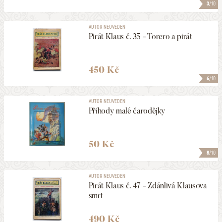
3
/10
AUTOR NEUVEDEN
Pirát Klaus č. 35 - Torero a pirát
450 Kč
6
/10
AUTOR NEUVEDEN
Příhody malé čarodějky
50 Kč
8
/10
AUTOR NEUVEDEN
Pirát Klaus č. 47 - Zdánlivá Klausova
smrt
490 Kč