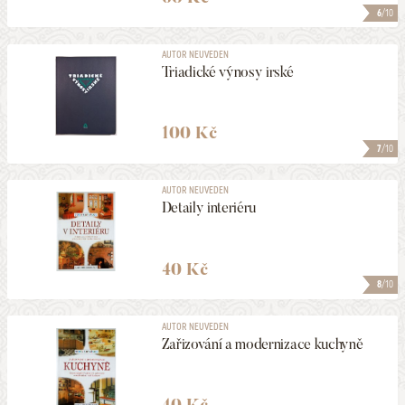
6
/10
AUTOR NEUVEDEN
Triadické výnosy irské
100 Kč
7
/10
AUTOR NEUVEDEN
Detaily interiéru
40 Kč
8
/10
AUTOR NEUVEDEN
Zařizování a modernizace kuchyně