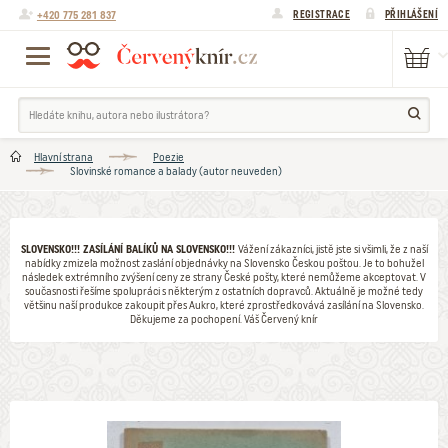
+420 775 281 837
REGISTRACE
PŘIHLÁŠENÍ
Hlavní strana
Poezie
Slovinské romance a balady (autor neuveden)
SLOVENSKO!!! ZASÍLÁNÍ BALÍKŮ NA SLOVENSKO!!!
Vážení zákazníci, jistě jste si všimli, že z naší
nabídky zmizela možnost zaslání objednávky na Slovensko Českou poštou. Je to bohužel
následek extrémního zvýšení ceny ze strany České pošty, které nemůžeme akceptovat. V
současnosti řešíme spolupráci s některým z ostatních dopravců. Aktuálně je možné tedy
většinu naší produkce zakoupit přes Aukro, které zprostředkovává zasílání na Slovensko.
Děkujeme za pochopení. Váš Červený knír