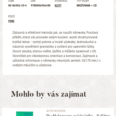
ISBN
EAN
VYDAVATEL
TYP VAZBY
80-86906-43-4
9788086906430
KLETT
BROŽOVANÁ + CD
EDICE
PONS
Zábavná a efektivní metoda jak, se naučit německy. Poutavý
příběh, který vás provede celým kurzem. Jasně strukturované
krátké lekce - rychlý pokrok a trvalé výsledky. Jednoduchá a
názorná vysvětlení gramatiky a cvičení pro upevnění látky.
Slovní zásoba, kterou vidíte, slyšíte a můžete opakovat s CD.
Slovníček pro všeobecnou orientaci a konverzaci. Zajímavé a
užitečné informace o německy mluvících zemích. CD (75 min.) s
rodilým mluvčím a učebnice.
Mohlo by vás zajímat
AUTOR NEUVEDEN
Rychlokurz pro začátečníky - Italština