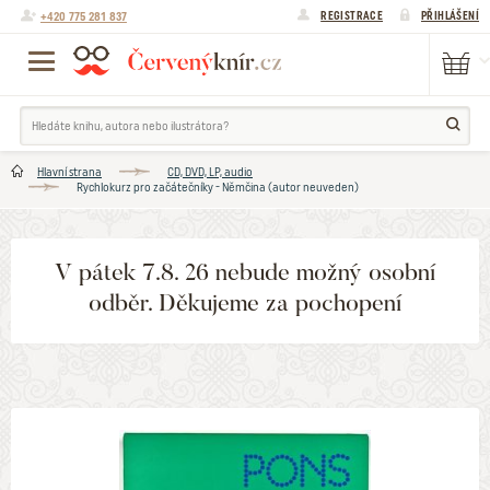
+420 775 281 837
REGISTRACE
PŘIHLÁŠENÍ
Hlavní strana
CD, DVD, LP, audio
Rychlokurz pro začátečníky - Němčina (autor neuveden)
V pátek 7.8. 26 nebude možný osobní
odběr. Děkujeme za pochopení