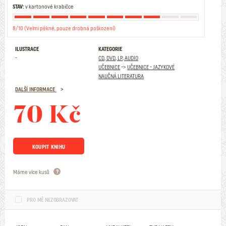
STAV:
v kartonové krabičce
8/10 (Velmi pěkné, pouze drobná poškození)
ILUSTRACE
KATEGORIE
-
CD, DVD, LP, AUDIO
UČEBNICE
->
UČEBNICE - JAZYKOVÉ
NAUČNÁ LITERATURA
DALŠÍ INFORMACE
70 Kč
KOUPIT KNIHU
Máme více kusů
PRO MĚ NEZOBRAZOVAT