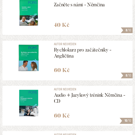
Začněte s námi - Němčina
40 Kč
8
/10
AUTOR NEUVEDEN
Rychlokurz pro začátečníky -
Angličtina
60 Kč
8
/10
AUTOR NEUVEDEN
Audio + Jazykový trénink Němčina -
CD
60 Kč
10
/10
AUTOR NEUVEDEN