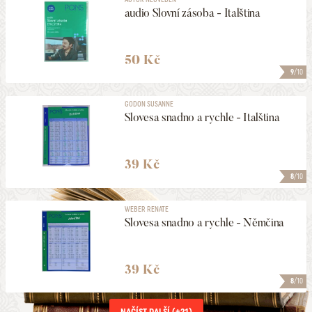
audio Slovní zásoba - Italština
50 Kč
9
/10
GODON SUSANNE
Slovesa snadno a rychle - Italština
39 Kč
8
/10
WEBER RENATE
Slovesa snadno a rychle - Němčina
39 Kč
8
/10
NAČÍST DALŠÍ (+
21
)