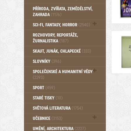
PŘÍRODA, ZVÍŘATA, ZEMĚDĚLSTVÍ,
ZAHRADA
(1176)
SCI-FI, FANTASY, HORROR
(2540)
UFO (14)
ROZHOVORY, REPORTÁŽE,
ŽURNALISTIKA
(187)
SKAUT, JUNÁK, CHLAPECKÉ
(333)
SLOVNÍKY
(396)
SPOLEČENSKÉ A HUMANITNÍ VĚDY
(2293)
Pedagogika (191)
SPORT
(459)
Filozofie, sociologie (859)
STARÉ TISKY
(10)
Psychologie a osobní rozvoj (761)
SVĚTOVÁ LITERATURA
(1754)
UČEBNICE
(3153)
Učebnice - Jazykové (1297)
UMĚNÍ, ARCHITEKTURA
(2227)