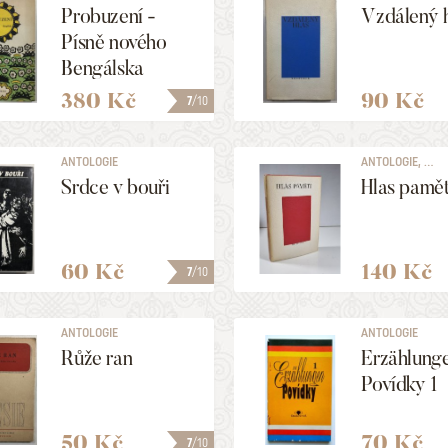
Probuzení -
Vzdálený 
Písně nového
Bengálska
380 Kč
90 Kč
7
/10
ANTOLOGIE
ANTOLOGIE, ...
Srdce v bouři
Hlas pamět
60 Kč
140 Kč
7
/10
ANTOLOGIE
ANTOLOGIE
Růže ran
Erzählunge
Povídky 1
50 Kč
70 Kč
7
/10