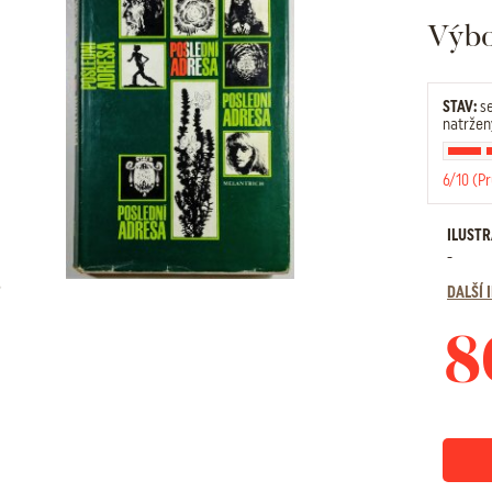
Výbo
STAV:
se
natržen
6/10 (P
ILUST
-
DALŠÍ
8