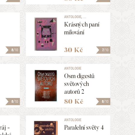
ANTOLOGIE, ...
Krásných paní
milování
30 Kč
8
/10
7
/10
ANTOLOGIE
Osm digestů
světových
autorů 2
80 Kč
8
/10
8
/10
ANTOLOGIE
ráj -
Paralelní světy 4