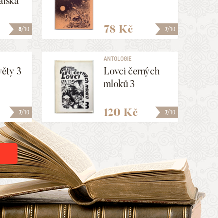
alská
78 Kč
8
/10
7
/10
ANTOLOGIE
věty 3
Lovci černých
mloků 3
120 Kč
7
/10
7
/10