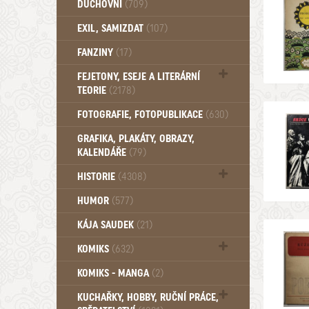
DUCHOVNÍ
(709)
Okultismus (110)
EXIL, SAMIZDAT
(107)
Záhady (105)
FANZINY
(17)
FEJETONY, ESEJE A LITERÁRNÍ
TEORIE
(2178)
Citáty, aforismy, snáře, přísloví,
FOTOGRAFIE, FOTOPUBLIKACE
(630)
afirmace (106)
GRAFIKA, PLAKÁTY, OBRAZY,
KALENDÁŘE
(79)
HISTORIE
(4308)
Mytologie, Mýty, Báje, Pověsti (203)
HUMOR
(577)
KÁJA SAUDEK
(21)
KOMIKS
(632)
Komiks - Čtyřlístek (234)
KOMIKS - MANGA
(2)
Komiks - Ostatní (180)
KUCHAŘKY, HOBBY, RUČNÍ PRÁCE,