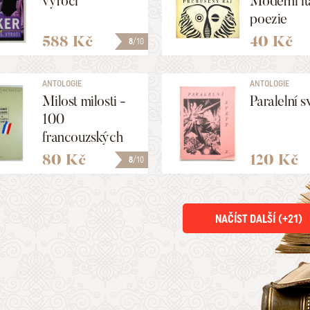
výročí
Moderní it
poezie
588 Kč
40 Kč
8
/10
ANTOLOGIE
ANTOLOGIE
Milost milosti -
Paralelní s
100
francouzských
sonetů
80 Kč
120 Kč
8
/10
NAČÍST DALŠÍ (+
21
)