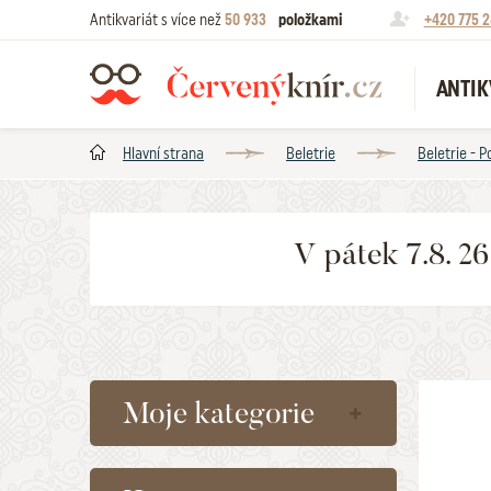
Antikvariát s více než
50 933
položkami
+420 775 2
ANTIK
Hlavní strana
Beletrie
Beletrie - P
V pátek 7.8. 2
Moje kategorie