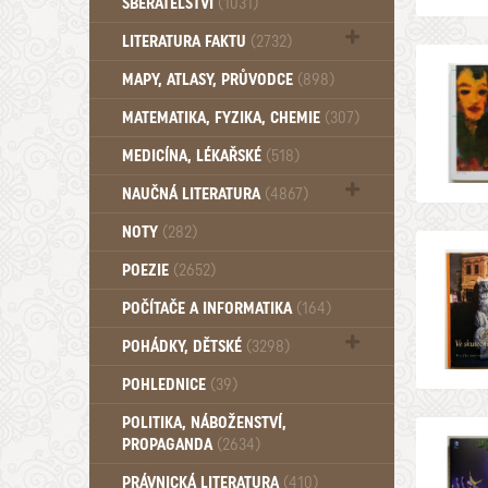
SBĚRATELSTVÍ
(1031)
Dům a byt (102)
LITERATURA FAKTU
(2732)
Katalogy (503)
MAPY, ATLASY, PRŮVODCE
(898)
MATEMATIKA, FYZIKA, CHEMIE
(307)
MEDICÍNA, LÉKAŘSKÉ
(518)
NAUČNÁ LITERATURA
(4867)
Zdraví a zdraví životní styl (510)
NOTY
(282)
POEZIE
(2652)
POČÍTAČE A INFORMATIKA
(164)
POHÁDKY, DĚTSKÉ
(3298)
Pro děti a mládež (2894)
POHLEDNICE
(39)
Pohádky, Dětské - Do roku 1948 (176)
POLITIKA, NÁBOŽENSTVÍ,
Pohádky, Dětské - Od roku 1949 (257)
PROPAGANDA
(2634)
PRÁVNICKÁ LITERATURA
(410)