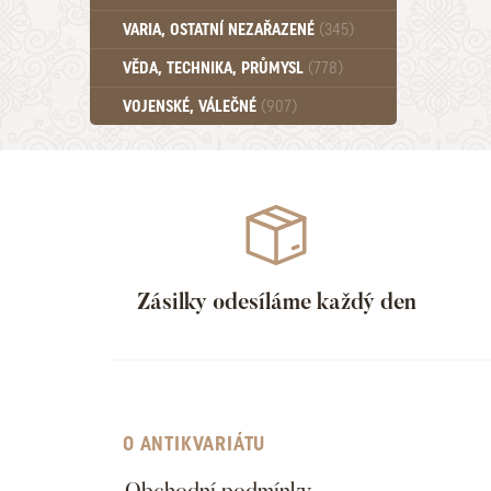
Učebnice - SŠ (789)
VARIA, OSTATNÍ NEZAŘAZENÉ
(345)
Učebnice - VŠ (259)
Učebnice - ZŠ (556)
VĚDA, TECHNIKA, PRŮMYSL
(778)
Učebnice - Ostatní (499)
VOJENSKÉ, VÁLEČNÉ
(907)
Zásilky odesíláme každý den
O ANTIKVARIÁTU