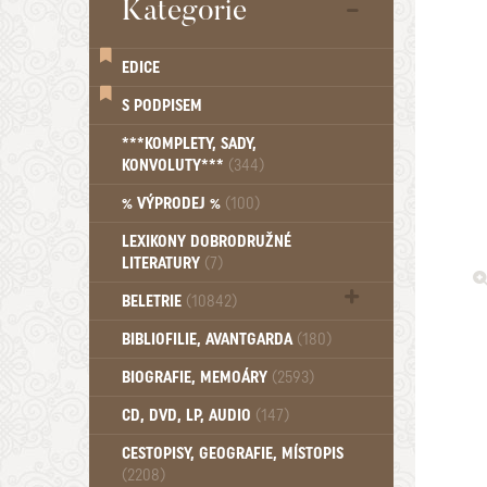
Kategorie
EDICE
S PODPISEM
***KOMPLETY, SADY,
KONVOLUTY***
(344)
% VÝPRODEJ %
(100)
LEXIKONY DOBRODRUŽNÉ
LITERATURY
(7)
BELETRIE
(10842)
Beletrie - Historická (1388)
BIBLIOFILIE, AVANTGARDA
(180)
Beletrie - Humoristické (501)
BIOGRAFIE, MEMOÁRY
(2593)
Beletrie - Povídky (1758)
Beletrie - Thrillery, krimi (1179)
CD, DVD, LP, AUDIO
(147)
Beletrie - Válečné romány (489)
Beletrie - Ženské a dívčí romány
CESTOPISY, GEOGRAFIE, MÍSTOPIS
(2208)
(1522)