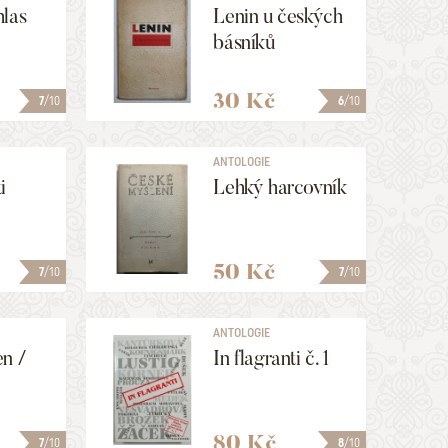
hlas
Lenin u českých
básníků
30 Kč
7
/10
6
/10
ANTOLOGIE
i
Lehký harcovník
50 Kč
7
/10
7
/10
ANTOLOGIE
n /
In flagranti č. 1
80 Kč
7
/10
8
/10