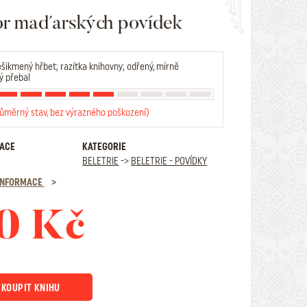
r maďarských povídek
šikmený hřbet; razítka knihovny; odřený, mírně
ý přebal
růměrný stav, bez výrazného poškození)
RACE
KATEGORIE
BELETRIE
->
BELETRIE - POVÍDKY
 INFORMACE
0 Kč
KOUPIT KNIHU