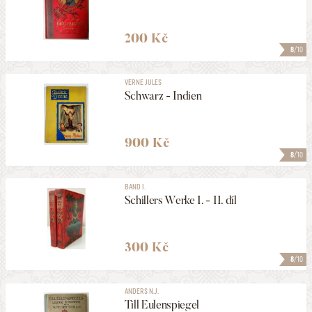
200 Kč
8
/10
VERNE JULES
Schwarz - Indien
900 Kč
8
/10
BAND I.
Schillers Werke I. - II. díl
300 Kč
8
/10
ANDERS N.J.
Till Eulenspiegel