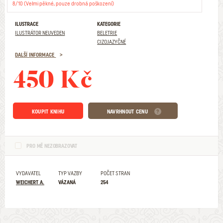
8/10 (Velmi pěkné, pouze drobná poškození)
ILUSTRACE
KATEGORIE
ILUSTRÁTOR NEUVEDEN
BELETRIE
CIZOJAZYČNÉ
DALŠÍ INFORMACE
450 Kč
KOUPIT KNIHU
NAVRHNOUT CENU
PRO MĚ NEZOBRAZOVAT
VYDAVATEL
TYP VAZBY
POČET STRAN
WEICHERT A.
VÁZANÁ
254