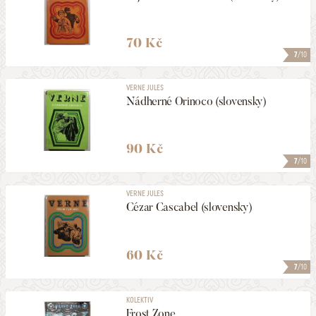
70 Kč
7
/10
VERNE JULES
Nádherné Orinoco (slovensky)
90 Kč
7
/10
VERNE JULES
Cézar Cascabel (slovensky)
60 Kč
7
/10
KOLEKTIV
Frost Zone