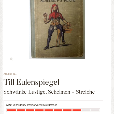
ANDERS N.J.
Till Eulenspiegel
Schwänke Lustige, Schelmen - Streiche
STAV:
velmi dobrý stav,barvotiskové ilustrace