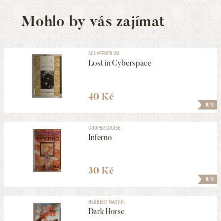
Mohlo by vás zajímat
SCHAFFNER VAL
Lost in Cyberspace
40 Kč
8
/10
COOPER LOUISE
Inferno
30 Kč
8
/10
HERBERT MARY H.
Dark Horse