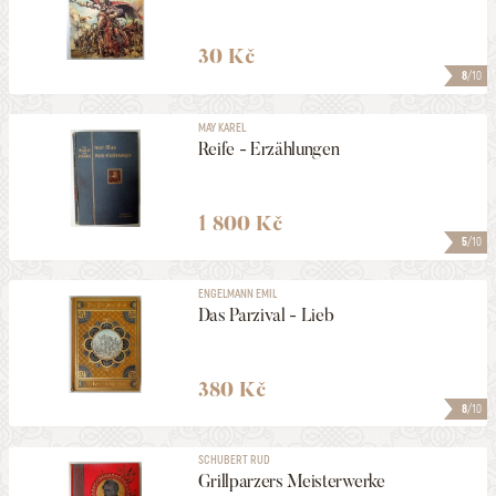
30 Kč
8
/10
MAY KAREL
Reife - Erzählungen
1 800 Kč
5
/10
ENGELMANN EMIL
Das Parzival - Lieb
380 Kč
8
/10
SCHUBERT RUD
Grillparzers Meisterwerke