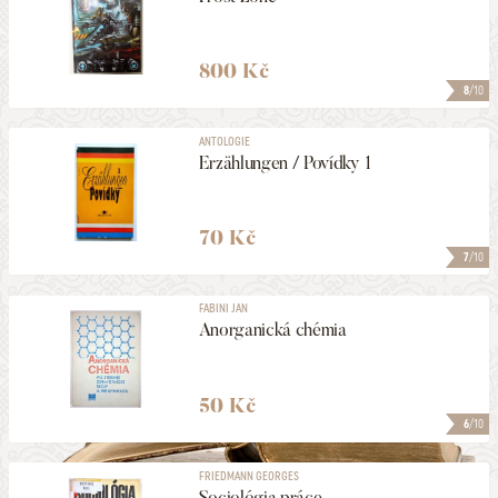
800 Kč
8
/10
ANTOLOGIE
Erzählungen / Povídky 1
70 Kč
7
/10
FABINI JAN
Anorganická chémia
50 Kč
6
/10
FRIEDMANN GEORGES
Sociológia práce