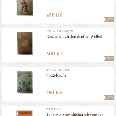
450 Kč
8
/10
STANLEY HENRY MORTON
Reiche Durch den dunflen Welteil
300 Kč
8
/10
DOYLE ARTHUR CONAN
SpäteRache
250 Kč
8
/10
VERNE JULES
Tajomstvo neviditelna (slovensky)