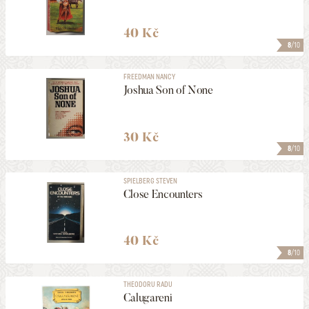
40 Kč
8
/10
FREEDMAN NANCY
Joshua Son of None
30 Kč
8
/10
SPIELBERG STEVEN
Close Encounters
40 Kč
8
/10
THEODORU RADU
Calugareni