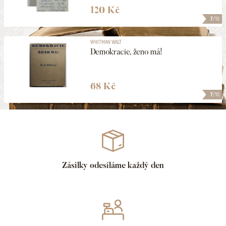
120 Kč
7
/10
WHITMAN WALT
Demokracie, ženo má!
68 Kč
7
/10
Zásilky odesíláme každý den