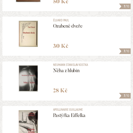
50 Kč
7
/10
ÉLUARD PAUL
Ozubené dveře
30 Kč
7
/10
NEUMANN STANISLAV KOSTKA
Něha z hlubin
28 Kč
7
/10
APOLLINAIRE GUILLAUME
Pastýřka Eiffelka