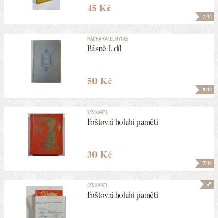
45 Kč
7
/10
MÁCHA KAREL HYNEK
Básně I. díl
50 Kč
9
/10
SÝS KAREL
Poštovní holubi paměti
30 Kč
7
/10
SÝS KAREL
Poštovní holubi paměti