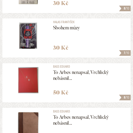
30 Kč
8
/10
HALAS FRANTIŠEK
Sbohem múzy
30 Kč
7
/10
BASS EDUARD
To Arbes nenapsal, Vrchlický
nebásnil...
50 Kč
8
/10
BASS EDUARD
To Arbes nenapsal, Vrchlický
nebásnil...