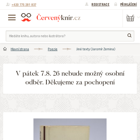
+420 775 281 837
REGISTRACE
PŘIHLÁŠENÍ
Hlavní strana
Poezie
Jiné texty (Jaromír Zemina)
V pátek 7.8. 26 nebude možný osobní
odběr. Děkujeme za pochopení