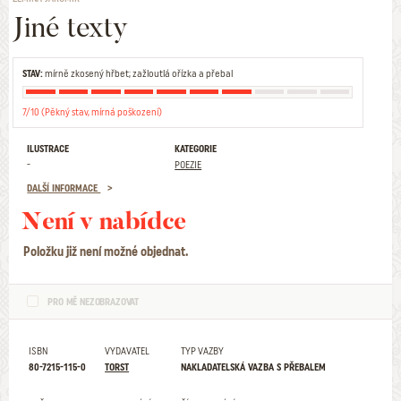
Jiné texty
STAV:
mírně zkosený hřbet; zažloutlá ořízka a přebal
7/10 (Pěkný stav, mírná poškození)
ILUSTRACE
KATEGORIE
-
POEZIE
DALŠÍ INFORMACE
Není v nabídce
Položku již není možné objednat.
PRO MĚ NEZOBRAZOVAT
ISBN
VYDAVATEL
TYP VAZBY
80-7215-115-0
TORST
NAKLADATELSKÁ VAZBA S PŘEBALEM