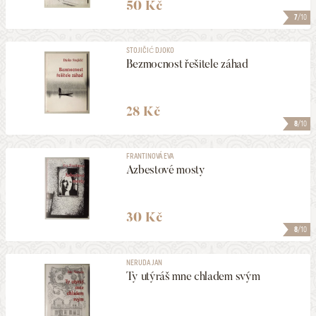
50 Kč
7
/10
STOJIČIĆ DJOKO
Bezmocnost řešitele záhad
28 Kč
8
/10
FRANTINOVÁ EVA
Azbestové mosty
30 Kč
8
/10
NERUDA JAN
Ty utýráš mne chladem svým