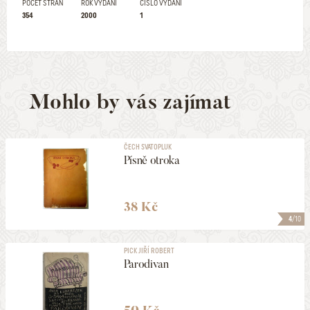
POČET STRAN
ROK VYDÁNÍ
ČÍSLO VYDÁNÍ
354
2000
1
Mohlo by vás zajímat
ČECH SVATOPLUK
Písně otroka
38 Kč
4
/10
PICK JIŘÍ ROBERT
Parodivan