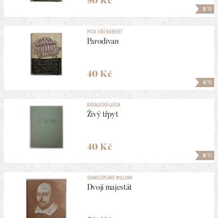
50 Kč
5
/10
PICK JIŘÍ ROBERT
Parodivan
40 Kč
4
/10
KASALICKÁ LUISA
Živý třpyt
40 Kč
8
/10
SHAKESPEARE WILLIAM
Dvojí majestát