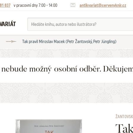
81 837
v pracovní dny 7:00 - 14:00
antikvariat@cervenyknir.cz
VARIÁT
Tak pravil Miroslav Macek (Petr Žantovský, Petr Jüngling)
6 nebude možný osobní odběr. Děkuje
ŽANTOVSK
Tak