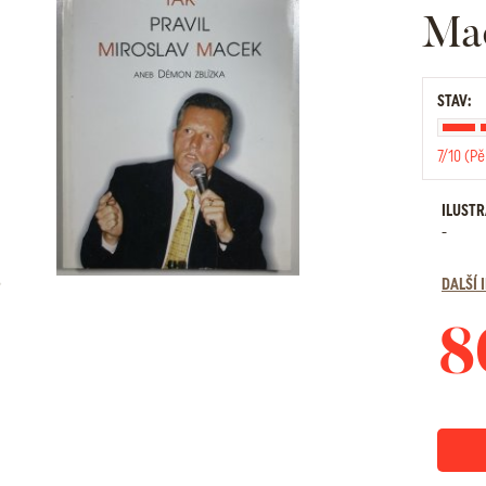
Ma
STAV:
7/10 (Pě
ILUST
-
DALŠÍ
8