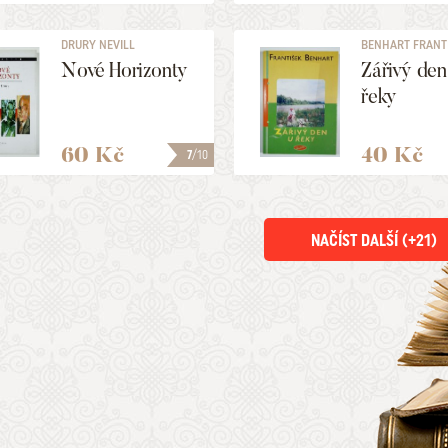
DRURY NEVILL
BENHART FRANT
Nové Horizonty
Zářivý den
řeky
60 Kč
40 Kč
7
/10
NAČÍST DALŠÍ (+
21
)