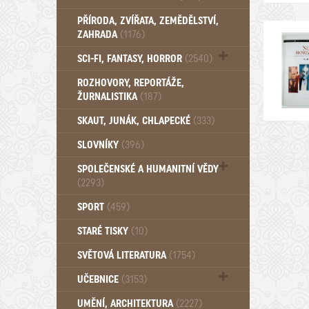
PŘÍRODA, ZVÍŘATA, ZEMĚDĚLSTVÍ,
ZAHRADA
(1176)
SCI-FI, FANTASY, HORROR
(2540)
UFO (14)
ROZHOVORY, REPORTÁŽE,
ŽURNALISTIKA
(187)
SKAUT, JUNÁK, CHLAPECKÉ
(333)
SLOVNÍKY
(396)
SPOLEČENSKÉ A HUMANITNÍ VĚDY
(2293)
Pedagogika (191)
SPORT
(459)
Filozofie, sociologie (859)
STARÉ TISKY
(10)
Psychologie a osobní rozvoj (761)
SVĚTOVÁ LITERATURA
(1754)
UČEBNICE
(3153)
Učebnice - Jazykové (1297)
UMĚNÍ, ARCHITEKTURA
(2227)