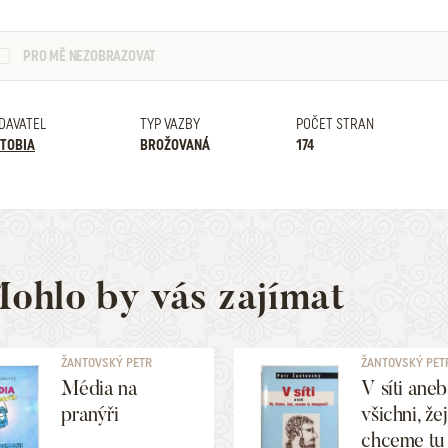
PRO MĚ NEZOBRAZOVAT
DAVATEL
TYP VAZBY
POČET STRAN
TOBIA
BROŽOVANÁ
174
ohlo by vás zajímat
ŽANTOVSKÝ PETR
ŽANTOVSKÝ PET
Média na
V síti ane
pranýři
všichni, žej
chceme tu