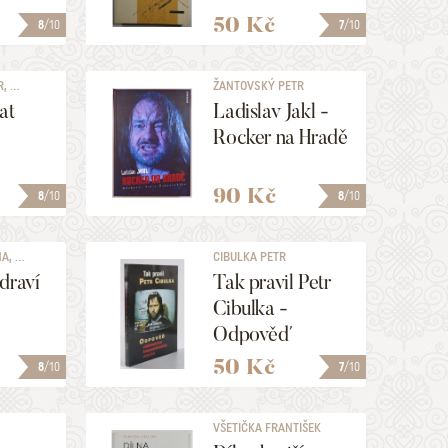
i!
50 Kč
8
/10
7
/10
 ...
ŽANTOVSKÝ PETR
at
Ladislav Jakl -
Rocker na Hradě
90 Kč
8
/10
8
/10
, ...
CIBULKA PETR
draví
Tak pravil Petr
Cibulka -
Odpověď
vládnoucímu
50 Kč
8
/10
7
/10
komunistickému
dobytku
.
VŠETIČKA FRANTIŠEK