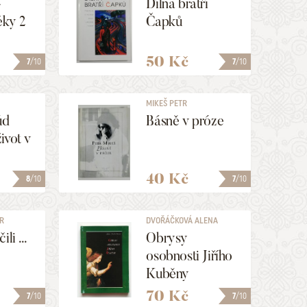
-
Dílna bratří
éky 2
Čapků
50 Kč
7
/10
7
/10
MIKEŠ PETR
úd
Básně v próze
ivot v
40 Kč
8
/10
7
/10
ER
DVOŘÁČKOVÁ ALENA
li ...
Obrysy
osobnosti Jiřího
Kuběny
70 Kč
7
/10
7
/10