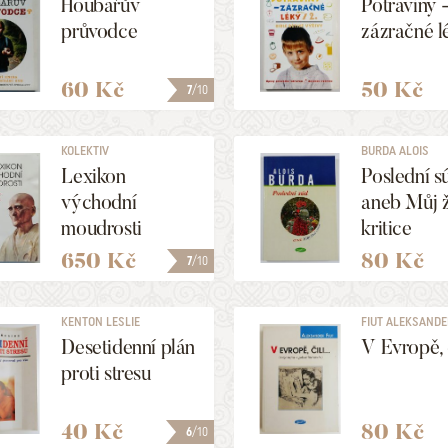
Houbařův
Potraviny 
průvodce
zázračné l
60 Kč
50 Kč
7
/10
KOLEKTIV
BURDA ALOIS
Lexikon
Poslední s
východní
aneb Můj ž
moudrosti
kritice
650 Kč
80 Kč
7
/10
KENTON LESLIE
FIUT ALEKSAND
Desetidenní plán
V Evropě, či
proti stresu
40 Kč
80 Kč
6
/10