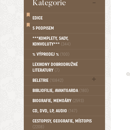
Kategorie
EDICE
S PODPISEM
***KOMPLETY, SADY,
KONVOLUTY***
(344)
% VÝPRODEJ %
(100)
LEXIKONY DOBRODRUŽNÉ
LITERATURY
(7)
BELETRIE
(10842)
Beletrie - Historická (1388)
BIBLIOFILIE, AVANTGARDA
(180)
Beletrie - Humoristické (501)
BIOGRAFIE, MEMOÁRY
(2593)
Beletrie - Povídky (1758)
Beletrie - Thrillery, krimi (1179)
CD, DVD, LP, AUDIO
(147)
Beletrie - Válečné romány (489)
Beletrie - Ženské a dívčí romány
CESTOPISY, GEOGRAFIE, MÍSTOPIS
(2208)
(1522)