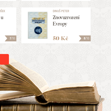
IŠEK
DINUŠ PETER
 u
Znovuzrození
Evropy
50 Kč
7
/10
8
/10