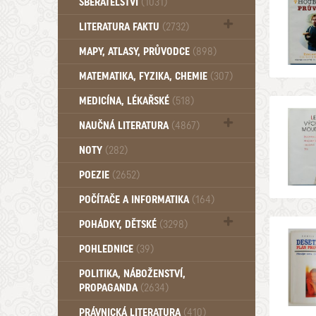
SBĚRATELSTVÍ
(1031)
Dům a byt (102)
LITERATURA FAKTU
(2732)
Katalogy (503)
MAPY, ATLASY, PRŮVODCE
(898)
MATEMATIKA, FYZIKA, CHEMIE
(307)
MEDICÍNA, LÉKAŘSKÉ
(518)
NAUČNÁ LITERATURA
(4867)
Zdraví a zdraví životní styl (510)
NOTY
(282)
POEZIE
(2652)
POČÍTAČE A INFORMATIKA
(164)
POHÁDKY, DĚTSKÉ
(3298)
Pro děti a mládež (2894)
POHLEDNICE
(39)
Pohádky, Dětské - Do roku 1948 (176)
POLITIKA, NÁBOŽENSTVÍ,
Pohádky, Dětské - Od roku 1949 (257)
PROPAGANDA
(2634)
PRÁVNICKÁ LITERATURA
(410)