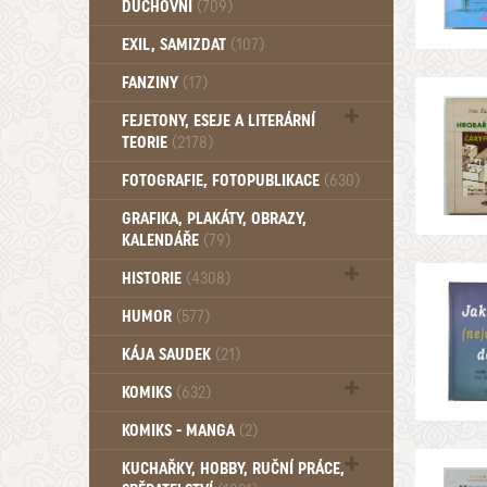
DUCHOVNÍ
(709)
Okultismus (110)
EXIL, SAMIZDAT
(107)
Záhady (105)
FANZINY
(17)
FEJETONY, ESEJE A LITERÁRNÍ
TEORIE
(2178)
Citáty, aforismy, snáře, přísloví,
FOTOGRAFIE, FOTOPUBLIKACE
(630)
afirmace (106)
GRAFIKA, PLAKÁTY, OBRAZY,
KALENDÁŘE
(79)
HISTORIE
(4308)
Mytologie, Mýty, Báje, Pověsti (203)
HUMOR
(577)
KÁJA SAUDEK
(21)
KOMIKS
(632)
Komiks - Čtyřlístek (234)
KOMIKS - MANGA
(2)
Komiks - Ostatní (180)
KUCHAŘKY, HOBBY, RUČNÍ PRÁCE,