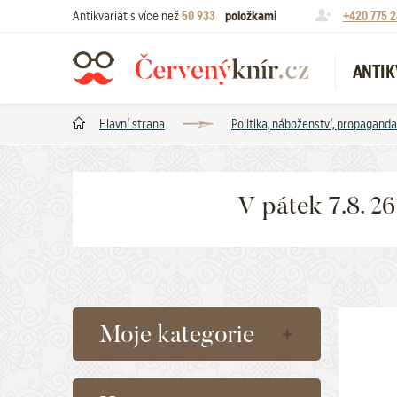
Antikvariát s více než
50 933
položkami
+420 775 2
ANTIK
Hlavní strana
Politika, náboženství, propaganda
V pátek 7.8. 2
Moje kategorie