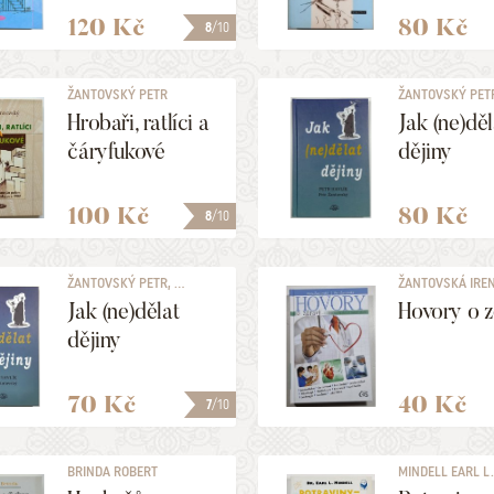
demokraci
120 Kč
80 Kč
8
/10
ŽANTOVSKÝ PETR
ŽANTOVSKÝ PETR,
Hrobaři, ratlíci a
Jak (ne)děl
čáryfukové
dějiny
100 Kč
80 Kč
8
/10
ŽANTOVSKÝ PETR, ...
ŽANTOVSKÁ IRENA
Jak (ne)dělat
Hovory o z
dějiny
70 Kč
40 Kč
7
/10
BRINDA ROBERT
MINDELL EARL L