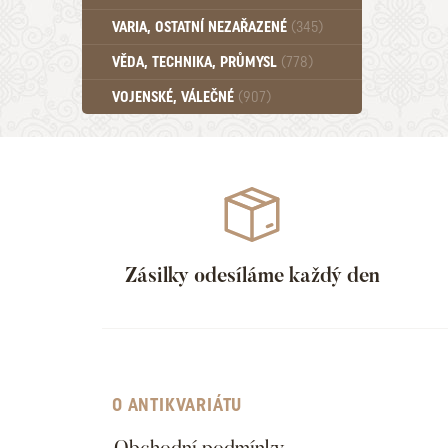
Učebnice - SŠ (789)
VARIA, OSTATNÍ NEZAŘAZENÉ
(345)
Učebnice - VŠ (259)
Učebnice - ZŠ (556)
VĚDA, TECHNIKA, PRŮMYSL
(778)
Učebnice - Ostatní (499)
VOJENSKÉ, VÁLEČNÉ
(907)
Zásilky odesíláme každý den
O ANTIKVARIÁTU