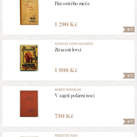
Pán ostrého meče
1 290 Kč
5
/10
ALTSHELER JOSEPH ALEXANDER
Ztracení lovci
1 998 Kč
6
/10
KRAVKOV MAXIMILIAN
V zajetí polární noci
750 Kč
6
/10
PENDEXTER HUGH