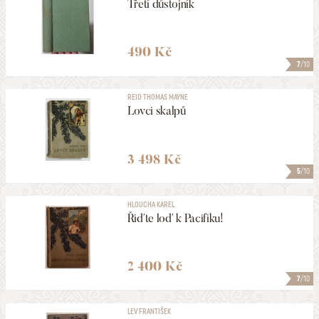
Třetí důstojník
490 Kč
7
/10
REID THOMAS MAYNE
Lovci skalpů
3 498 Kč
5
/10
HLOUCHA KAREL
Řiďte loď k Pacifiku!
2 400 Kč
7
/10
LEV FRANTIŠEK