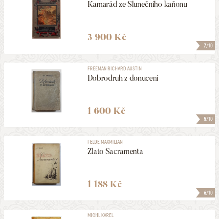
Kamarád ze Slunečního kaňonu
3 900 Kč
7
/10
FREEMAN RICHARD AUSTIN
Dobrodruh z donucení
1 600 Kč
5
/10
FELDE MAXMILIAN
Zlato Sacramenta
1 188 Kč
6
/10
MICHL KAREL