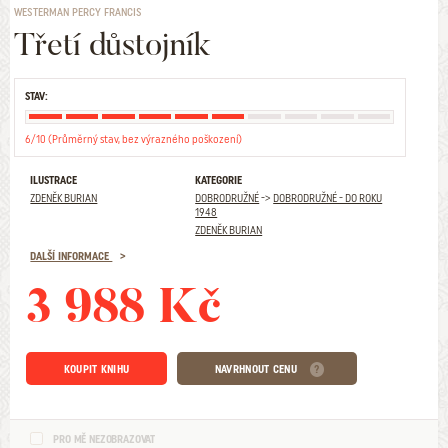
WESTERMAN PERCY FRANCIS
Třetí důstojník
STAV:
6/10 (Průměrný stav, bez výrazného poškození)
ILUSTRACE
KATEGORIE
ZDENĚK BURIAN
DOBRODRUŽNÉ
->
DOBRODRUŽNÉ - DO ROKU
1948
ZDENĚK BURIAN
DALŠÍ INFORMACE
3 988 Kč
KOUPIT KNIHU
NAVRHNOUT CENU
PRO MĚ NEZOBRAZOVAT