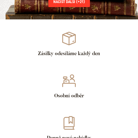
NAČÍST DALŠÍ (+
21
)
Zásilky odesíláme každý den
Osobní odběr
Denně nové nabídky