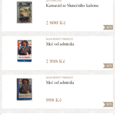
LEV FRANTIŠEK
Kamarád ze Slunečního kaňonu
2 800 Kč
6
/10
ALLEN MERRITT PARMELEE
Meč od admirála
2 998 Kč
6
/10
ALLEN MERRITT PARMELEE
Meč od admirála
998 Kč
5
/10