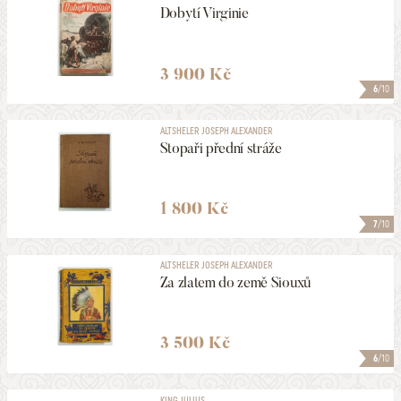
Dobytí Virginie
3 900 Kč
6
/10
ALTSHELER JOSEPH ALEXANDER
Stopaři přední stráže
1 800 Kč
7
/10
ALTSHELER JOSEPH ALEXANDER
Za zlatem do země Siouxů
3 500 Kč
6
/10
KING JULIUS