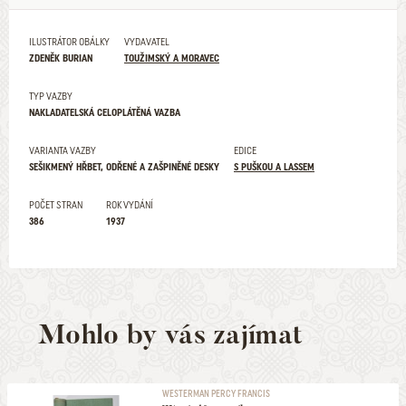
ILUSTRÁTOR OBÁLKY
VYDAVATEL
ZDENĚK BURIAN
TOUŽIMSKÝ A MORAVEC
TYP VAZBY
NAKLADATELSKÁ CELOPLÁTĚNÁ VAZBA
VARIANTA VAZBY
EDICE
SEŠIKMENÝ HŘBET, ODŘENÉ A ZAŠPINĚNÉ DESKY
S PUŠKOU A LASSEM
POČET STRAN
ROK VYDÁNÍ
386
1937
Mohlo by vás zajímat
WESTERMAN PERCY FRANCIS