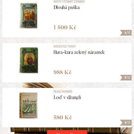
WHITE STEWART EDWARD
Dlouhá puška
1 500 Kč
6
/10
GREDSTED TORRY
Hura-kura zelený náramek
988 Kč
5
/10
PEASE HOWARD
Loď v džungli
580 Kč
6
/10