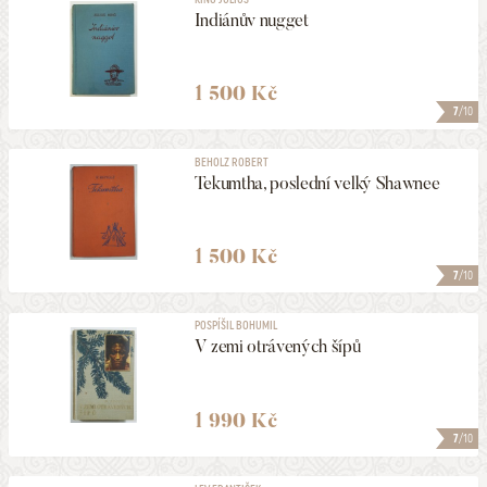
Indiánův nugget
1 500 Kč
7
/10
BEHOLZ ROBERT
Tekumtha, poslední velký Shawnee
1 500 Kč
7
/10
POSPÍŠIL BOHUMIL
V zemi otrávených šípů
1 990 Kč
7
/10