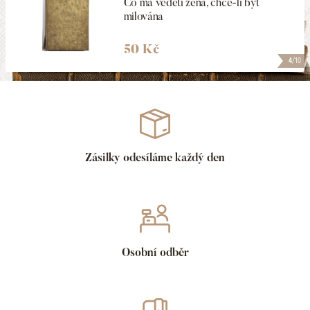
Co má věděti žena, chce-li být
milována
50 Kč
4
/10
Zásilky odesíláme každý den
Osobní odběr