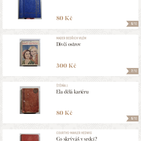
80 Kč
5
/10
MADER BEDŘICH VILÉM
Dívčí ostrov
300 Kč
7
/10
ŠTĚPÁN J.
Ela dělá kariéru
80 Kč
5
/10
COURTHS-MAHLER HEDWIG
Co skrýváš v srdci?