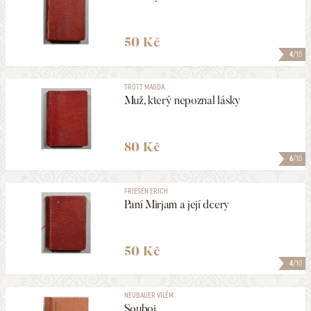
50 Kč
4
/10
TROTT MAGDA
Muž, který nepoznal lásky
80 Kč
6
/10
FRIESEN ERICH
Paní Mirjam a její dcery
50 Kč
4
/10
NEUBAUER VILÉM
Souboj