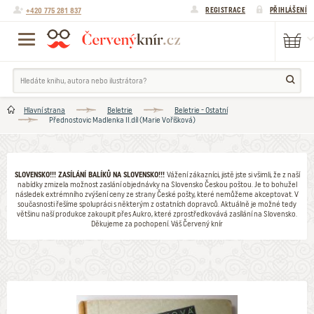
+420 775 281 837
REGISTRACE
PŘIHLÁŠENÍ
Hlavní strana
Beletrie
Beletrie - Ostatní
Přednostovic Madlenka II.díl (Marie Voříšková)
SLOVENSKO!!! ZASÍLÁNÍ BALÍKŮ NA SLOVENSKO!!!
Vážení zákazníci, jistě jste si všimli, že z naší
nabídky zmizela možnost zaslání objednávky na Slovensko Českou poštou. Je to bohužel
následek extrémního zvýšení ceny ze strany České pošty, které nemůžeme akceptovat. V
současnosti řešíme spolupráci s některým z ostatních dopravců. Aktuálně je možné tedy
většinu naší produkce zakoupit přes Aukro, které zprostředkovává zasílání na Slovensko.
Děkujeme za pochopení. Váš Červený knír