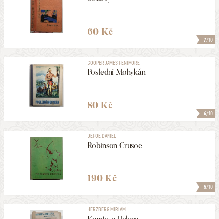
60 Kč
7
/10
COOPER JAMES FENIMORE
Poslední Mohykán
80 Kč
6
/10
DEFOE DANIEL
Robinson Crusoe
190 Kč
5
/10
HERZBERG MIRIAM
Komtesa Helena