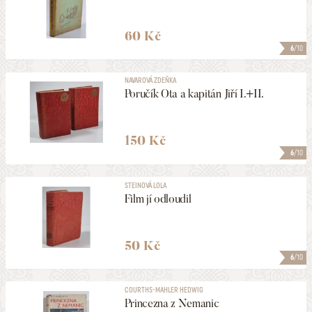
60 Kč
6
/10
NAVAROVÁ ZDEŇKA
Poručík Ota a kapitán Jiří I.+II.
150 Kč
6
/10
STEINOVÁ LOLA
Film jí odloudil
50 Kč
6
/10
COURTHS-MAHLER HEDWIG
Princezna z Nemanic