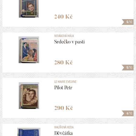
240 Kč
5
/10
NOVÁKOVÁ MÁJA
Srdečko v pasti
280 Kč
5
/10
LE MAIRE EVELYNE
Pilot Petr
290 Kč
6
/10
HALÍŘOVÁ HEDA
Děvčátka