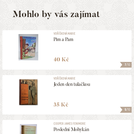
Mohlo by vás zajímat
VOŘÍŠKOVÁ MARIE
Pim a Pam
40 Kč
7
/10
VOŘÍŠKOVÁ MARIE
Jeden den tulačkou
35 Kč
5
/10
COOPER JAMES FENIMORE
Poslední Mohykán