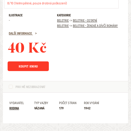
8/10 (Velmi pěkné, pouze drobná poškození)
ILUSTRACE
KATEGORIE
-
BELETRIE
->
BELETRIE - OSTATNÍ
BELETRIE
->
BELETRIE - ŽENSKÉ A DÍVČÍ ROMÁNY
DALŠÍ INFORMACE
40 Kč
KOUPIT KNIHU
PRO MĚ NEZOBRAZOVAT
VYDAVATEL
TYP VAZBY
POČET STRAN
ROK VYDÁNÍ
RODINA
VÁZANÁ
179
1942