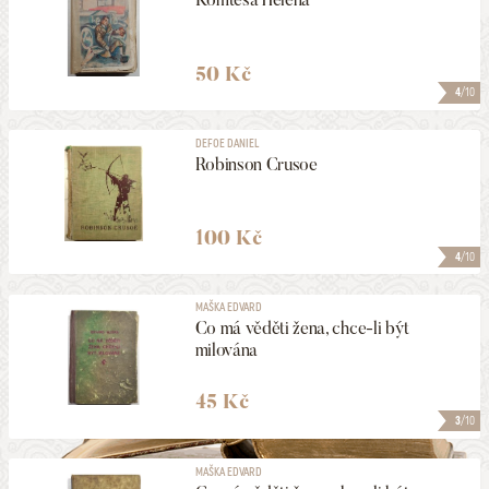
50 Kč
4
/10
DEFOE DANIEL
Robinson Crusoe
100 Kč
4
/10
MAŠKA EDVARD
Co má věděti žena, chce-li být
milována
45 Kč
3
/10
MAŠKA EDVARD