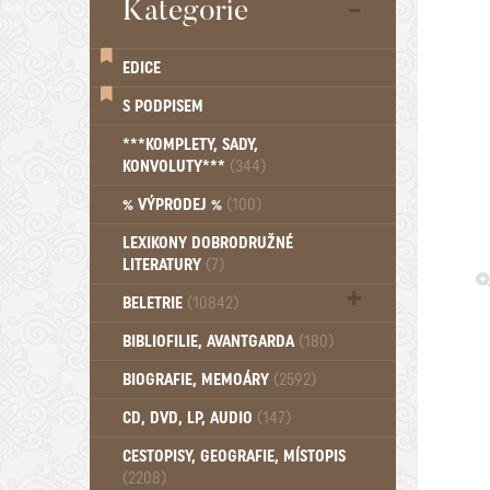
Kategorie
EDICE
S PODPISEM
***KOMPLETY, SADY,
KONVOLUTY***
(344)
% VÝPRODEJ %
(100)
LEXIKONY DOBRODRUŽNÉ
LITERATURY
(7)
BELETRIE
(10842)
Beletrie - Historická (1388)
BIBLIOFILIE, AVANTGARDA
(180)
Beletrie - Humoristické (501)
BIOGRAFIE, MEMOÁRY
(2592)
Beletrie - Povídky (1758)
Beletrie - Thrillery, krimi (1179)
CD, DVD, LP, AUDIO
(147)
Beletrie - Válečné romány (489)
Beletrie - Ženské a dívčí romány
CESTOPISY, GEOGRAFIE, MÍSTOPIS
(2208)
(1522)