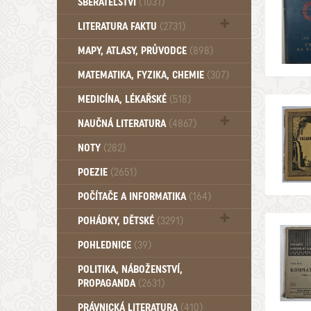
SBĚRATELSTVÍ
(1031)
Dům a byt (102)
LITERATURA FAKTU
(2731)
Katalogy (503)
MAPY, ATLASY, PRŮVODCE
(898)
MATEMATIKA, FYZIKA, CHEMIE
(307)
MEDICÍNA, LÉKAŘSKÉ
(518)
NAUČNÁ LITERATURA
(4867)
Zdraví a zdraví životní styl (510)
NOTY
(282)
POEZIE
(2651)
POČÍTAČE A INFORMATIKA
(164)
POHÁDKY, DĚTSKÉ
(3291)
Pro děti a mládež (2887)
POHLEDNICE
(39)
Pohádky, Dětské - Do roku 1948 (175)
POLITIKA, NÁBOŽENSTVÍ,
Pohádky, Dětské - Od roku 1949 (257)
PROPAGANDA
(2631)
PRÁVNICKÁ LITERATURA
(410)