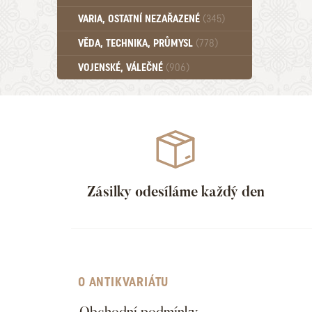
Učebnice - SŠ (789)
VARIA, OSTATNÍ NEZAŘAZENÉ
(345)
Učebnice - VŠ (259)
Učebnice - ZŠ (556)
VĚDA, TECHNIKA, PRŮMYSL
(778)
Učebnice - Ostatní (499)
VOJENSKÉ, VÁLEČNÉ
(906)
Zásilky odesíláme každý den
O ANTIKVARIÁTU