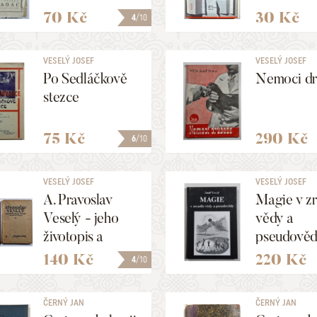
70 Kč
30 Kč
4
/10
VESELÝ JOSEF
VESELÝ JOSEF
Po Sedláčkově
Nemoci dr
stezce
75 Kč
290 Kč
6
/10
VESELÝ JOSEF
VESELÝ JOSEF
A. Pravoslav
Magie v z
Veselý - jeho
vědy a
životopis a
pseudově
ideály I.+II.
140 Kč
220 Kč
4
/10
ČERNÝ JAN
ČERNÝ JAN