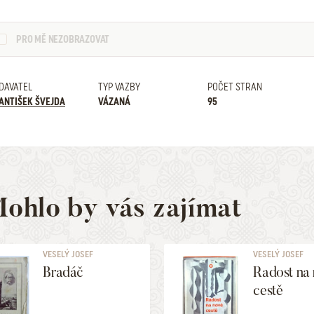
PRO MĚ NEZOBRAZOVAT
DAVATEL
TYP VAZBY
POČET STRAN
ANTIŠEK ŠVEJDA
VÁZANÁ
95
ohlo by vás zajímat
VESELÝ JOSEF
VESELÝ JOSEF
Bradáč
Radost na
cestě