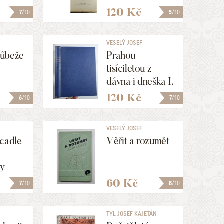
II.
120 Kč
7
/10
5
/10
VESELÝ JOSEF
ůbeže
Prahou
tisíciletou z
dávna i dneška I.
120 Kč
6
/10
7
/10
VESELÝ JOSEF
rcadle
Věřit a rozumět
dy
60 Kč
7
/10
8
/10
TYL JOSEF KAJETÁN