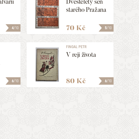
lvarii
Dvěstěletý sen
starého Pražana
70 Kč
4
/10
5
/10
FINGAL PETR
V reji života
a
80 Kč
6
/10
6
/10