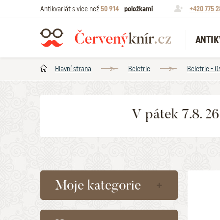
Antikvariát s více než
50 914
položkami
+420 775 2
ANTIK
Hlavní strana
Beletrie
Beletrie - O
V pátek 7.8. 2
Moje kategorie