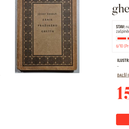
ghe
STAV:
na
zašpiněn
6/10 (P
ILUST
-
DALŠÍ
1