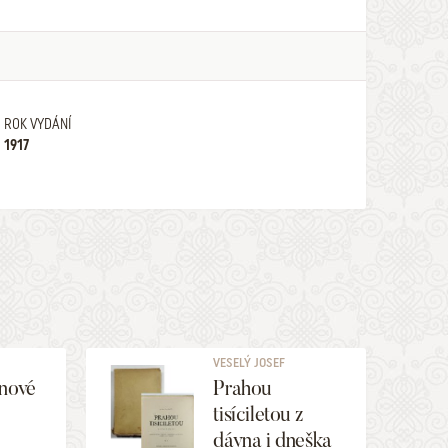
ROK VYDÁNÍ
1917
VESELÝ JOSEF
 nové
Prahou
tisíciletou z
dávna i dneška