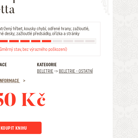
tta
tržený hřbet, kousky chybí; odřené hrany; zažloutlé,
é desky; zažloutlé předsádky, ořízka a stránky
růměrný stav, bez výrazného poškození)
RACE
KATEGORIE
BELETRIE
->
BELETRIE - OSTATNÍ
 INFORMACE
50 Kč
KOUPIT KNIHU