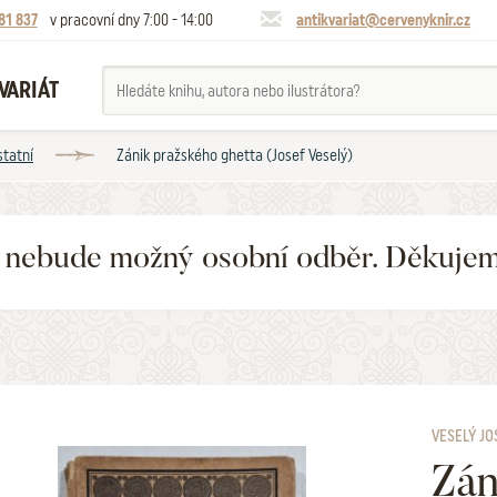
81 837
v pracovní dny 7:00 - 14:00
antikvariat@cervenyknir.cz
VARIÁT
statní
Zánik pražského ghetta (Josef Veselý)
6 nebude možný osobní odběr. Děkuje
VESELÝ JO
Zán