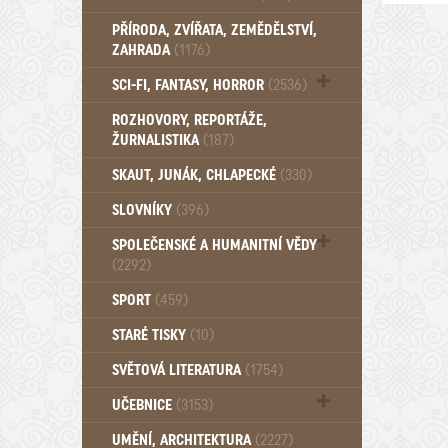
PŘÍRODA, ZVÍŘATA, ZEMĚDĚLSTVÍ,
ZAHRADA
(1176)
SCI-FI, FANTASY, HORROR
(2536)
UFO (14)
ROZHOVORY, REPORTÁŽE,
ŽURNALISTIKA
(187)
SKAUT, JUNÁK, CHLAPECKÉ
(330)
SLOVNÍKY
(396)
SPOLEČENSKÉ A HUMANITNÍ VĚDY
(2292)
Pedagogika (191)
SPORT
(459)
Filozofie, sociologie (859)
STARÉ TISKY
(10)
Psychologie a osobní rozvoj (761)
SVĚTOVÁ LITERATURA
(1754)
UČEBNICE
(3153)
Učebnice - Jazykové (1297)
UMĚNÍ, ARCHITEKTURA
(2227)