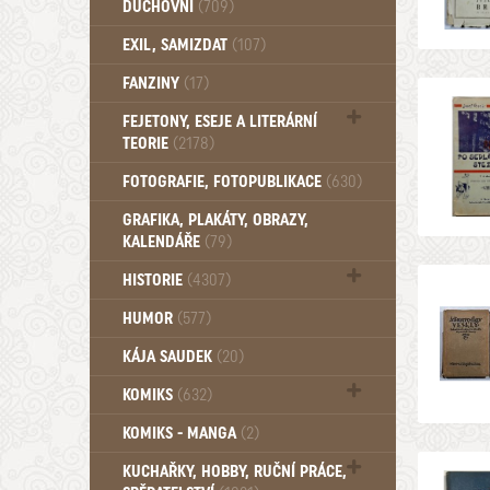
DUCHOVNÍ
(709)
Okultismus (110)
EXIL, SAMIZDAT
(107)
Záhady (105)
FANZINY
(17)
FEJETONY, ESEJE A LITERÁRNÍ
TEORIE
(2178)
Citáty, aforismy, snáře, přísloví,
FOTOGRAFIE, FOTOPUBLIKACE
(630)
afirmace (106)
GRAFIKA, PLAKÁTY, OBRAZY,
KALENDÁŘE
(79)
HISTORIE
(4307)
Mytologie, Mýty, Báje, Pověsti (203)
HUMOR
(577)
KÁJA SAUDEK
(20)
KOMIKS
(632)
Komiks - Čtyřlístek (234)
KOMIKS - MANGA
(2)
Komiks - Ostatní (180)
KUCHAŘKY, HOBBY, RUČNÍ PRÁCE,