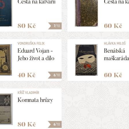
Cesta na kalvarii
Cesta na ka
80 Kč
60 Kč
7
/10
VONDRUŠKA FELIX
HLÁVKA MILOŠ
Eduard Vojan -
Benátská
Jeho život a dílo
maškarád
40 Kč
60 Kč
6
/10
KŘÍŽ VLADIMÍR
Komnata hrůzy
80 Kč
6
/10