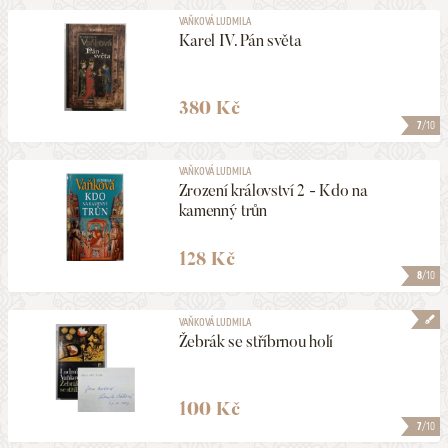
VAŇKOVÁ LUDMILA
Karel IV. Pán světa
380 Kč
7
/10
VAŇKOVÁ LUDMILA
Zrození království 2 - Kdo na
kamenný trůn
128 Kč
8
/10
VAŇKOVÁ LUDMILA
Žebrák se stříbrnou holí
100 Kč
7
/10