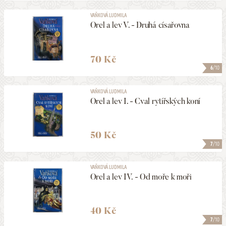
VAŇKOVÁ LUDMILA
Orel a lev V. - Druhá císařovna
70 Kč
6
/10
VAŇKOVÁ LUDMILA
Orel a lev I. - Cval rytířských koní
50 Kč
7
/10
VAŇKOVÁ LUDMILA
Orel a lev IV. - Od moře k moři
40 Kč
7
/10