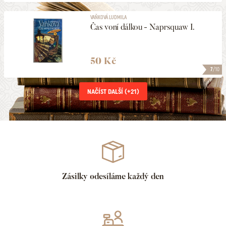
VAŇKOVÁ LUDMILA
Čas voní dálkou - Naprsquaw I.
50 Kč
7
/10
NAČÍST DALŠÍ (+
21
)
Zásilky odesíláme každý den