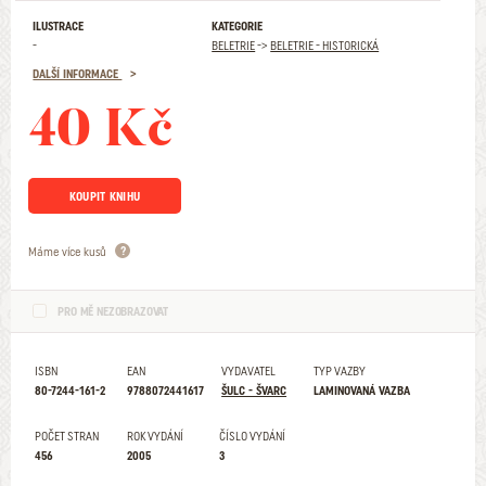
ILUSTRACE
KATEGORIE
-
BELETRIE
->
BELETRIE - HISTORICKÁ
DALŠÍ INFORMACE
40 Kč
KOUPIT KNIHU
Máme více kusů
PRO MĚ NEZOBRAZOVAT
ISBN
EAN
VYDAVATEL
TYP VAZBY
80-7244-161-2
9788072441617
ŠULC - ŠVARC
LAMINOVANÁ VAZBA
POČET STRAN
ROK VYDÁNÍ
ČÍSLO VYDÁNÍ
456
2005
3