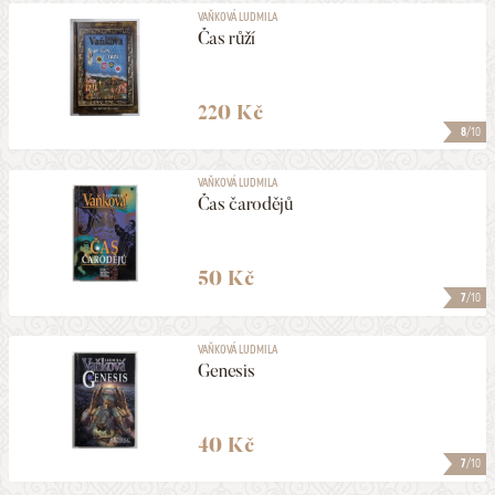
VAŇKOVÁ LUDMILA
Čas růží
220 Kč
8
/10
VAŇKOVÁ LUDMILA
Čas čarodějů
50 Kč
7
/10
VAŇKOVÁ LUDMILA
Genesis
40 Kč
7
/10