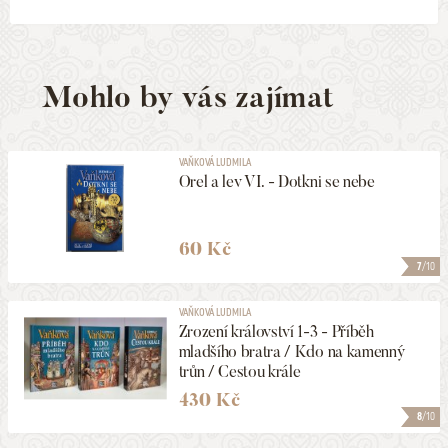
Mohlo by vás zajímat
VAŇKOVÁ LUDMILA
Orel a lev VI. - Dotkni se nebe
60 Kč
7
/10
VAŇKOVÁ LUDMILA
Zrození království 1-3 - Příběh
mladšího bratra / Kdo na kamenný
trůn / Cestou krále
430 Kč
8
/10