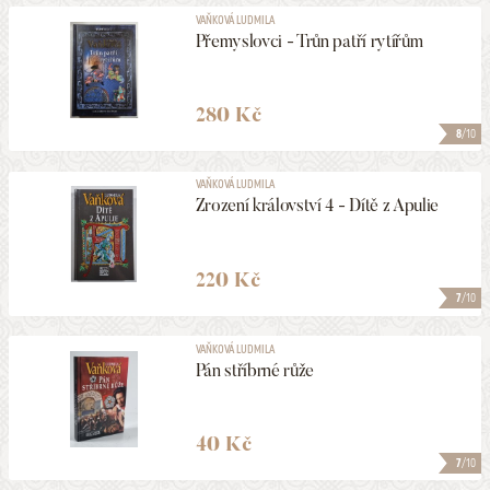
VAŇKOVÁ LUDMILA
Přemyslovci - Trůn patří rytířům
280 Kč
8
/10
VAŇKOVÁ LUDMILA
Zrození království 4 - Dítě z Apulie
220 Kč
7
/10
VAŇKOVÁ LUDMILA
Pán stříbrné růže
40 Kč
7
/10