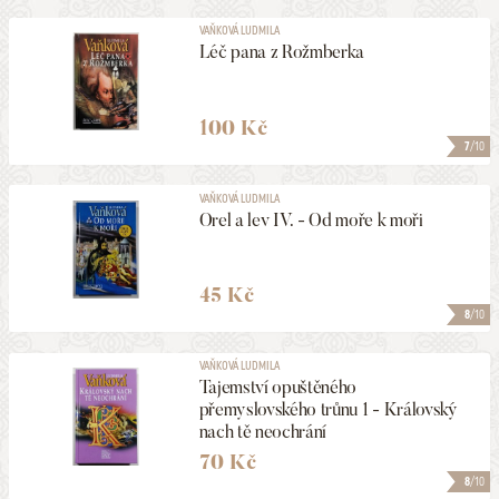
VAŇKOVÁ LUDMILA
Léč pana z Rožmberka
100 Kč
7
/10
VAŇKOVÁ LUDMILA
Orel a lev IV. - Od moře k moři
45 Kč
8
/10
VAŇKOVÁ LUDMILA
Tajemství opuštěného
přemyslovského trůnu 1 - Královský
nach tě neochrání
70 Kč
8
/10