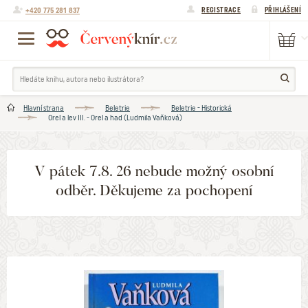
+420 775 281 837
REGISTRACE
PŘIHLÁŠENÍ
Hlavní strana
Beletrie
Beletrie - Historická
Orel a lev III. - Orel a had (Ludmila Vaňková)
V pátek 7.8. 26 nebude možný osobní
odběr. Děkujeme za pochopení