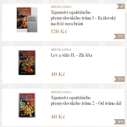
VAŇKOVÁ LUDMILA
Tajemství opuštěného
přemyslovského trůnu 1 - Královský
nach tě neochrání
120 Kč
7
/10
VAŇKOVÁ LUDMILA
Lev a růže II. - Zlá léta
40 Kč
7
/10
VAŇKOVÁ LUDMILA
Tajemství opuštěného
přemyslovského trůnu 2 - Od trůnu dál
40 Kč
8
/10