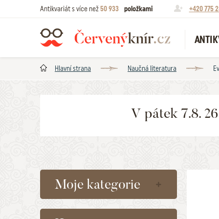
Antikvariát s více než
50 933
položkami
+420 775 2
ANTIK
Hlavní strana
Naučná literatura
Ev
V pátek 7.8. 2
Moje kategorie