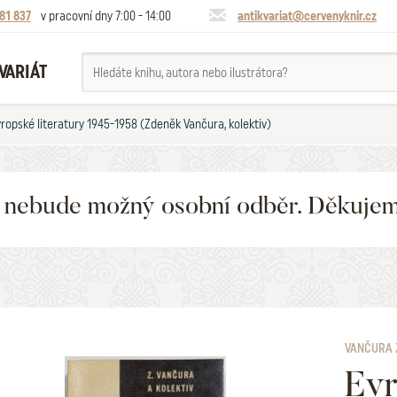
81 837
v pracovní dny 7:00 - 14:00
antikvariat@cervenyknir.cz
VARIÁT
ropské literatury 1945-1958 (Zdeněk Vančura, kolektiv)
6 nebude možný osobní odběr. Děkuje
VANČURA 
Evr