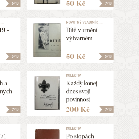
50 Kč
6
/10
7
/10
...
NOVOTNÝ VLADIMÍR, ...
49 -
Dítě v umění
výtvarném
50 Kč
5
/10
5
/10
KOLEKTIV
h a
Každý konej
ených
dnes svojí
povinnost
(soubor 12
200 Kč
7
/10
7
/10
fotografií)
KOLEKTIV
 71
Po stopách