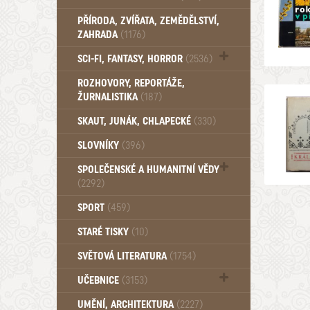
PŘÍRODA, ZVÍŘATA, ZEMĚDĚLSTVÍ,
ZAHRADA
(1176)
SCI-FI, FANTASY, HORROR
(2536)
UFO (14)
ROZHOVORY, REPORTÁŽE,
ŽURNALISTIKA
(187)
SKAUT, JUNÁK, CHLAPECKÉ
(330)
SLOVNÍKY
(396)
SPOLEČENSKÉ A HUMANITNÍ VĚDY
(2292)
Pedagogika (191)
SPORT
(459)
Filozofie, sociologie (859)
STARÉ TISKY
(10)
Psychologie a osobní rozvoj (761)
SVĚTOVÁ LITERATURA
(1754)
UČEBNICE
(3153)
Učebnice - Jazykové (1297)
UMĚNÍ, ARCHITEKTURA
(2227)