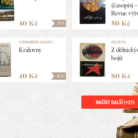
(časopis) -
Revue výt
fotografie,
40 Kč
50 Kč
7
/10
ročník XV,
STRINDBERG AUGUST, ...
KOLEKTIV
Královny
Z dělnický
bojů
40 Kč
80 Kč
6
/10
NAČÍST DALŠÍ (+
21
)