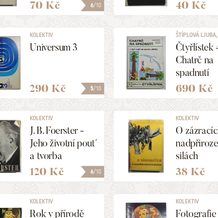
70 Kč
40 Kč
6
/10
KOLEKTIV
ŠTÍPLOVÁ LJUBA, 
Universum 3
Čtyřlístek 
Chatrč na
spadnutí
290 Kč
690 Kč
5
/10
KOLEKTIV
KOLEKTIV
J. B. Foerster -
O zázracíc
Jeho životní pouť
nadpřiroz
a tvorba
silách
120 Kč
38 Kč
6
/10
KOLEKTIV
KOLEKTIV
Rok v přírodě
Fotografie