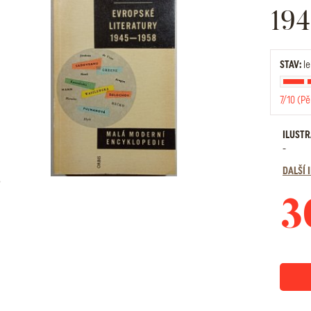
194
STAV:
le
7/10 (Pě
ILUST
-
DALŠÍ
3