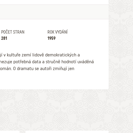
POČET STRAN
ROK VYDÁNÍ
281
1959
jí v kultuře zemí lidově demokratických a
omezuje potřebná data a stručně hodnotí uváděná
román. O dramatu se autoři zmiňují jen