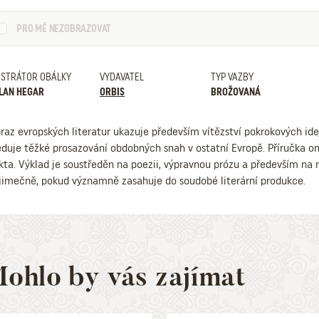
PRO MĚ NEZOBRAZOVAT
USTRÁTOR OBÁLKY
VYDAVATEL
TYP VAZBY
LAN HEGAR
ORBIS
BROŽOVANÁ
raz evropských literatur ukazuje především vítězství pokrokových ide
eduje těžké prosazování obdobných snah v ostatní Evropě. Příručka 
kta. Výklad je soustředěn na poezii, výpravnou prózu a především na 
jimečně, pokud významně zasahuje do soudobé literární produkce.
ohlo by vás zajímat