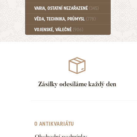
Učebnice - SŠ (789)
VARIA, OSTATNÍ NEZAŘAZENÉ
(345)
Učebnice - VŠ (259)
Učebnice - ZŠ (556)
VĚDA, TECHNIKA, PRŮMYSL
(778)
Učebnice - Ostatní (499)
VOJENSKÉ, VÁLEČNÉ
(906)
Zásilky odesíláme každý den
O ANTIKVARIÁTU