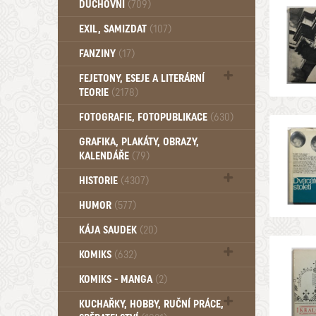
DUCHOVNÍ
(709)
Okultismus (110)
EXIL, SAMIZDAT
(107)
Záhady (105)
FANZINY
(17)
FEJETONY, ESEJE A LITERÁRNÍ
TEORIE
(2178)
Citáty, aforismy, snáře, přísloví,
FOTOGRAFIE, FOTOPUBLIKACE
(630)
afirmace (106)
GRAFIKA, PLAKÁTY, OBRAZY,
KALENDÁŘE
(79)
HISTORIE
(4307)
Mytologie, Mýty, Báje, Pověsti (203)
HUMOR
(577)
KÁJA SAUDEK
(20)
KOMIKS
(632)
Komiks - Čtyřlístek (234)
KOMIKS - MANGA
(2)
Komiks - Ostatní (180)
KUCHAŘKY, HOBBY, RUČNÍ PRÁCE,