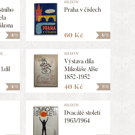
KOLEKTIV
stního
Praha v číslech
ela
zákona
60 Kč
8
/10
5
/10
, ...
KOLEKTIV
Výstava díla
1.díl
Mikoláše Alše
1852-1952
40 Kč
5
/10
7
/10
KOLEKTIV
Dvacáté století
1963/1964