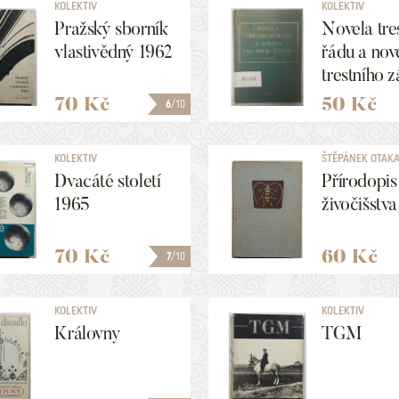
KOLEKTIV
KOLEKTIV
Pražský sborník
Novela tre
vlastivědný 1962
řádu a nov
trestního 
70 Kč
50 Kč
6
/10
KOLEKTIV
ŠTĚPÁNEK OTAKAR
Dvacáté století
Přírodopis
1965
živočišstva 
70 Kč
60 Kč
7
/10
KOLEKTIV
KOLEKTIV
Královny
TGM