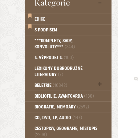
Kategorie
EDICE
S PODPISEM
***KOMPLETY, SADY,
KONVOLUTY***
(344)
% VÝPRODEJ %
(100)
LEXIKONY DOBRODRUŽNÉ
LITERATURY
(7)
BELETRIE
(10842)
Beletrie - Historická (1388)
BIBLIOFILIE, AVANTGARDA
(180)
Beletrie - Humoristické (501)
BIOGRAFIE, MEMOÁRY
(2592)
Beletrie - Povídky (1758)
Beletrie - Thrillery, krimi (1179)
CD, DVD, LP, AUDIO
(147)
Beletrie - Válečné romány (489)
Beletrie - Ženské a dívčí romány
CESTOPISY, GEOGRAFIE, MÍSTOPIS
(2208)
(1522)