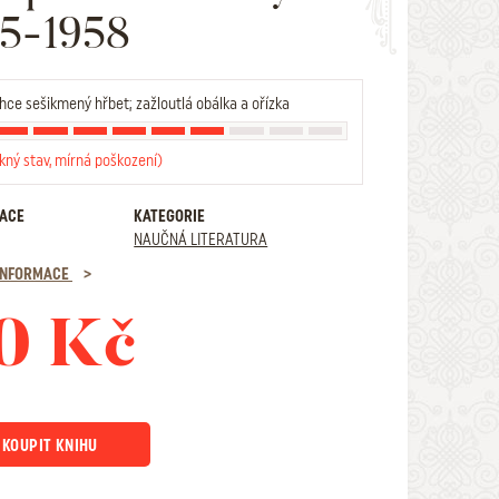
5-1958
hce sešikmený hřbet; zažloutlá obálka a ořízka
kný stav, mírná poškození)
RACE
KATEGORIE
NAUČNÁ LITERATURA
 INFORMACE
0 Kč
KOUPIT KNIHU