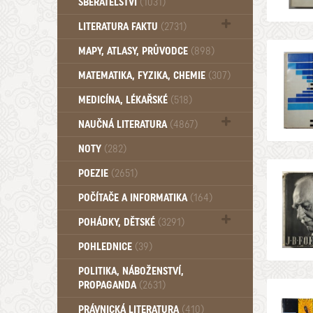
SBĚRATELSTVÍ
(1031)
Dům a byt (102)
LITERATURA FAKTU
(2731)
Katalogy (503)
MAPY, ATLASY, PRŮVODCE
(898)
MATEMATIKA, FYZIKA, CHEMIE
(307)
MEDICÍNA, LÉKAŘSKÉ
(518)
NAUČNÁ LITERATURA
(4867)
Zdraví a zdraví životní styl (510)
NOTY
(282)
POEZIE
(2651)
POČÍTAČE A INFORMATIKA
(164)
POHÁDKY, DĚTSKÉ
(3291)
Pro děti a mládež (2887)
POHLEDNICE
(39)
Pohádky, Dětské - Do roku 1948 (175)
POLITIKA, NÁBOŽENSTVÍ,
Pohádky, Dětské - Od roku 1949 (257)
PROPAGANDA
(2631)
PRÁVNICKÁ LITERATURA
(410)