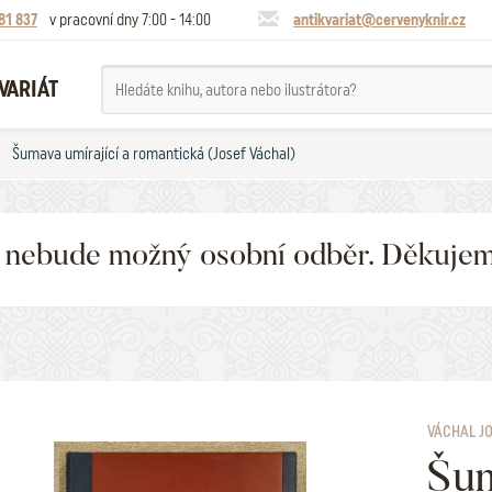
81 837
v pracovní dny 7:00 - 14:00
antikvariat@cervenyknir.cz
VARIÁT
Šumava umírající a romantická (Josef Váchal)
6 nebude možný osobní odběr. Děkuje
VÁCHAL J
Šum