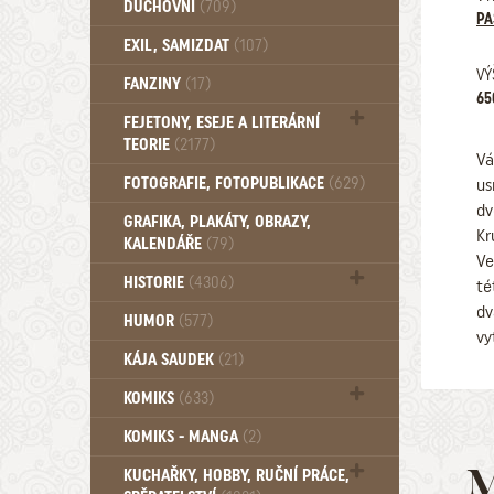
DUCHOVNÍ
(709)
PA
Okultismus (110)
EXIL, SAMIZDAT
(107)
Záhady (105)
VÝ
FANZINY
(17)
65
FEJETONY, ESEJE A LITERÁRNÍ
TEORIE
(2177)
Vá
Citáty, aforismy, snáře, přísloví,
FOTOGRAFIE, FOTOPUBLIKACE
(629)
us
afirmace (106)
dv
GRAFIKA, PLAKÁTY, OBRAZY,
Kr
KALENDÁŘE
(79)
Ve
HISTORIE
(4306)
té
dv
Mytologie, Mýty, Báje, Pověsti (203)
HUMOR
(577)
vy
KÁJA SAUDEK
(21)
KOMIKS
(633)
Komiks - Čtyřlístek (233)
KOMIKS - MANGA
(2)
Komiks - Ostatní (180)
M
KUCHAŘKY, HOBBY, RUČNÍ PRÁCE,