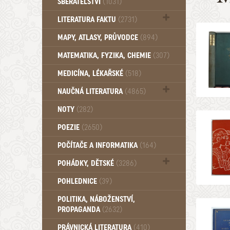
SBĚRATELSTVÍ
(1031)
Dům a byt (102)
LITERATURA FAKTU
(2731)
Katalogy (503)
MAPY, ATLASY, PRŮVODCE
(894)
MATEMATIKA, FYZIKA, CHEMIE
(307)
MEDICÍNA, LÉKAŘSKÉ
(518)
NAUČNÁ LITERATURA
(4865)
Zdraví a zdraví životní styl (510)
NOTY
(282)
POEZIE
(2650)
POČÍTAČE A INFORMATIKA
(164)
POHÁDKY, DĚTSKÉ
(3286)
Pro děti a mládež (2882)
POHLEDNICE
(39)
Pohádky, Dětské - Do roku 1948 (174)
POLITIKA, NÁBOŽENSTVÍ,
Pohádky, Dětské - Od roku 1949 (257)
PROPAGANDA
(2632)
PRÁVNICKÁ LITERATURA
(410)