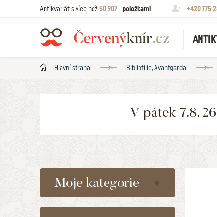
Antikvariát s více než
50 907
položkami
+420 775 2
ANTIK
Hlavní strana
Bibliofilie, Avantgarda
V pátek 7.8. 2
Moje kategorie