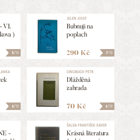
JELEN JOSEF
 VI.
Bubnuji na
nkova )
poplach
290 Kč
5
/10
7
/10
LANKA
CINCIBUCH PETR
cek
Dlážděná
zahrada
70 Kč
6
/10
6
/10
ŠALDA FRANTIŠEK XAVER
NE -
Krásná literatura