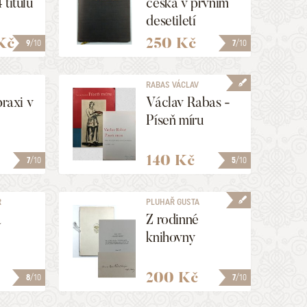
 titulů
česká v prvním
desetiletí
ANÉ
republiky
Kč
250 Kč
9
/10
7
/10
vydání
 15)
RABAS VÁCLAV
praxi v
Václav Rabas -
Píseň míru
140 Kč
7
/10
5
/10
R
PLUHAŘ GUSTA
a
Z rodinné
knihovny
200 Kč
8
/10
7
/10