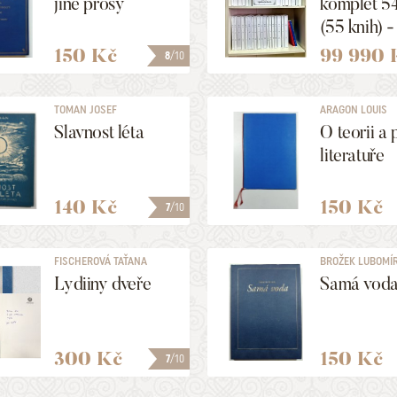
jiné prosy
komplet 54
(55 knih) -
BROŽOV
150 Kč
99 990 
8
/10
číslované 
( ex. č. 13 z
TOMAN JOSEF
ARAGON LOUIS
Slavnost léta
O teorii a 
literatuře
140 Kč
150 Kč
7
/10
FISCHEROVÁ TAŤANA
BROŽEK LUBOMÍ
Lydiiny dveře
Samá vod
300 Kč
150 Kč
7
/10