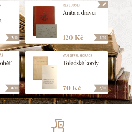
N
REYL JOSEF
Anita a dravci
a
120 Kč
7
/10
4
/10
ÁŠ
VAN OFFEL HORACE
 oběť
Toledské kordy
70 Kč
8
/10
6
/10