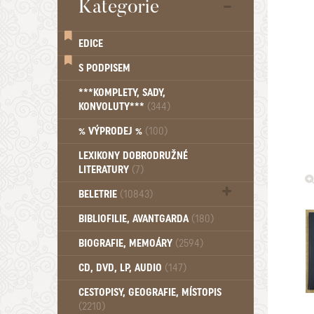
Kategorie
EDICE
S PODPISEM
***KOMPLETY, SADY,
KONVOLUTY***
(344)
% VÝPRODEJ %
(100)
LEXIKONY DOBRODRUŽNÉ
LITERATURY
(7)
BELETRIE
(10843)
Beletrie - Historická (1389)
BIBLIOFILIE, AVANTGARDA
(180)
Beletrie - Humoristické (501)
BIOGRAFIE, MEMOÁRY
(2594)
Beletrie - Povídky (1757)
Beletrie - Thrillery, krimi (1179)
CD, DVD, LP, AUDIO
(147)
Beletrie - Válečné romány (489)
Beletrie - Ženské a dívčí romány
CESTOPISY, GEOGRAFIE, MÍSTOPIS
(2210)
(1522)