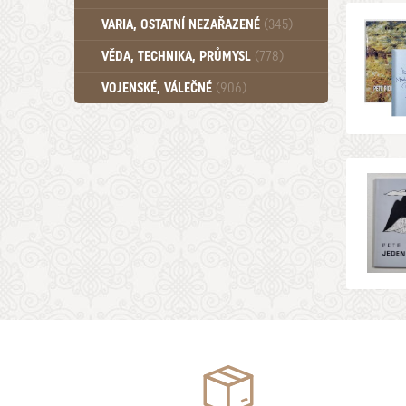
Učebnice - SŠ (789)
VARIA, OSTATNÍ NEZAŘAZENÉ
(345)
Učebnice - VŠ (259)
Učebnice - ZŠ (556)
VĚDA, TECHNIKA, PRŮMYSL
(778)
Učebnice - Ostatní (499)
VOJENSKÉ, VÁLEČNÉ
(906)