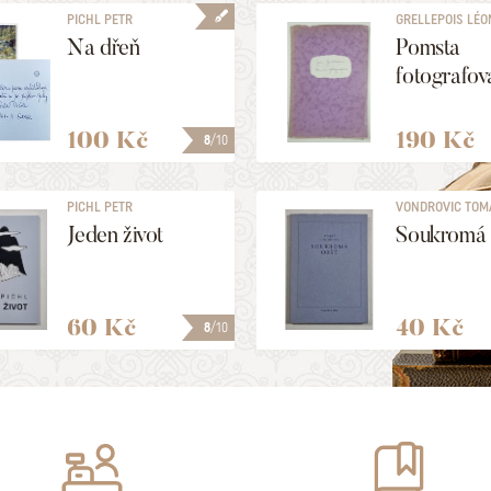
PICHL PETR
GRELLEPOIS LÉO
Na dřeň
Pomsta
fotografov
100 Kč
190 Kč
8
/10
PICHL PETR
VONDROVIC TOM
Jeden život
Soukromá
60 Kč
40 Kč
8
/10