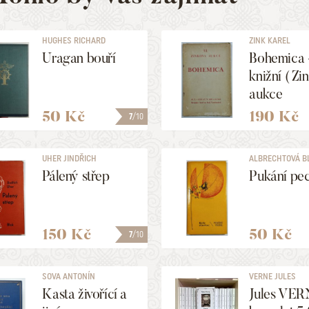
HUGHES RICHARD
ZINK KAREL
Uragan bouří
Bohemica -
knižní ( Zi
aukce
50 Kč
190 Kč
7
/10
UHER JINDŘICH
ALBRECHTOVÁ B
Pálený střep
Pukání pe
150 Kč
50 Kč
7
/10
SOVA ANTONÍN
VERNE JULES
Kasta živořící a
Jules VER