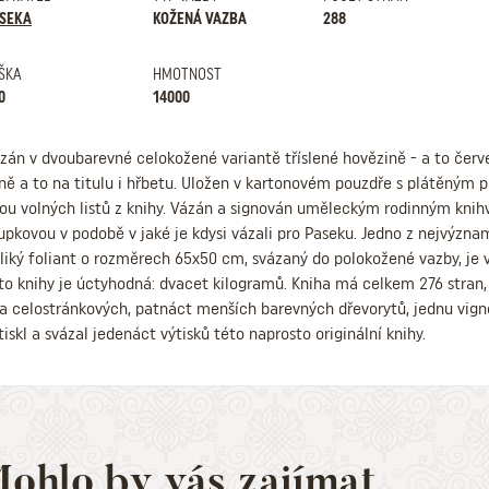
SEKA
KOŽENÁ VAZBA
288
ŠKA
HMOTNOST
0
14000
zán v dvoubarevné celokožené variantě tříslené hovězině - a to čer
ně a to na titulu i hřbetu. Uložen v kartonovém pouzdře s plátěn
ou volných listů z knihy. Vázán a signován uměleckým rodinným knih
upkovou v podobě v jaké je kdysi vázali pro Paseku. Jedno z nejvýzna
liký foliant o rozměrech 65x50 cm, svázaný do polokožené vazby, je v
to knihy je úctyhodná: dvacet kilogramů. Kniha má celkem 276 stran, 
a celostránkových, patnáct menších barevných dřevorytů, jednu vignet
tiskl a svázal jedenáct výtisků této naprosto originální knihy.
ohlo by vás zajímat