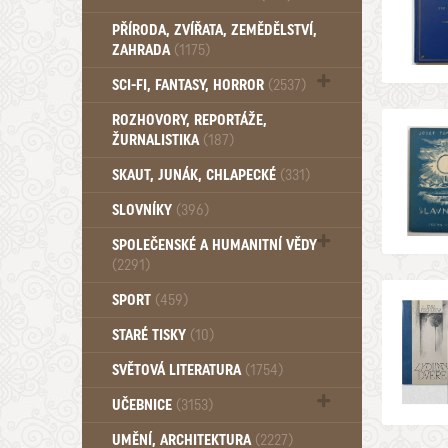
PŘÍRODA, ZVÍŘATA, ZEMĚDĚLSTVÍ,
ZAHRADA
(1175)
SCI-FI, FANTASY, HORROR
(2537)
UFO (14)
ROZHOVORY, REPORTÁŽE,
ŽURNALISTIKA
(187)
SKAUT, JUNÁK, CHLAPECKÉ
(331)
SLOVNÍKY
(396)
SPOLEČENSKÉ A HUMANITNÍ VĚDY
(2291)
Pedagogika (191)
SPORT
(459)
Filozofie, sociologie (859)
STARÉ TISKY
(10)
Psychologie a osobní rozvoj (760)
SVĚTOVÁ LITERATURA
(1754)
UČEBNICE
(3153)
Učebnice - Jazykové (1297)
UMĚNÍ, ARCHITEKTURA
(2227)