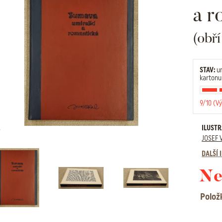
a r
(obř
STAV:
un
kartonu
9/10 (Vý
ILUST
JOSEF 
DALŠÍ
Ne
Polož