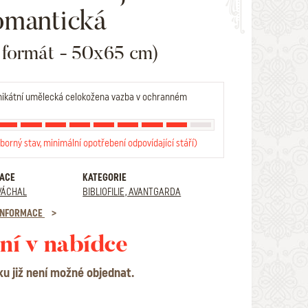
omantická
í formát - 50x65 cm)
ikátní umělecká celokožena vazba v ochranném
borný stav, minimální opotřebení odpovídající stáří)
RACE
KATEGORIE
VÁCHAL
BIBLIOFILIE, AVANTGARDA
 INFORMACE
ní v nabídce
ku již není možné objednat.