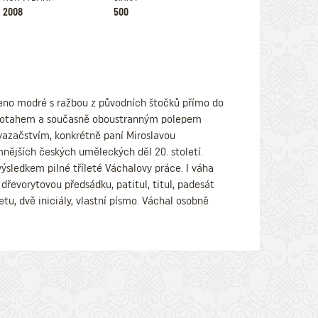
2008
500
veno modré s ražbou z původních štočků přímo do
ým potahem a současně oboustranným polepem
vazačstvím, konkrétně paní Miroslavou
mnějších českých uměleckých děl 20. století.
ýsledkem pilné tříleté Váchalovy práce. I váha
dřevorytovou předsádku, patitul, titul, padesát
u, dvě iniciály, vlastní písmo. Váchal osobně