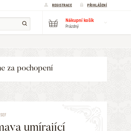
REGISTRACE
PŘIHLÁŠENÍ
Nákupní košík
Prázdný
me za pochopení
OSEF
ava umírající