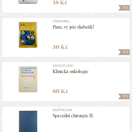
38 Kč
7
/10
SÝKORA PAVEL, ...
Pane, vy jste diabetik!
30 Kč
7
/10
KOUTECKÝ JOSEF
Klinická onkologie
60 Kč
7
/10
BALÁŠ MILOSLAV
Speciální chirurgie II.