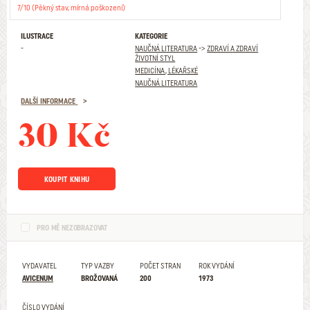
7/10 (Pěkný stav, mírná poškození)
ILUSTRACE
KATEGORIE
-
NAUČNÁ LITERATURA
->
ZDRAVÍ A ZDRAVÍ
ŽIVOTNÍ STYL
MEDICÍNA, LÉKAŘSKÉ
NAUČNÁ LITERATURA
DALŠÍ INFORMACE
30 Kč
KOUPIT KNIHU
PRO MĚ NEZOBRAZOVAT
VYDAVATEL
TYP VAZBY
POČET STRAN
ROK VYDÁNÍ
AVICENUM
BROŽOVANÁ
200
1973
ČÍSLO VYDÁNÍ