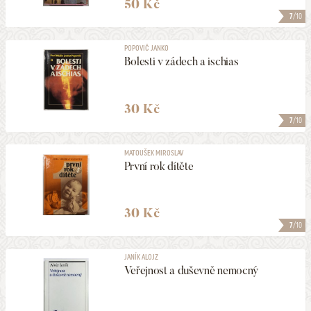
50 Kč
7
/10
POPOVIČ JANKO
Bolesti v zádech a ischias
30 Kč
7
/10
MATOUŠEK MIROSLAV
První rok dítěte
30 Kč
7
/10
JANÍK ALOJZ
Veřejnost a duševně nemocný