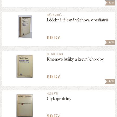
7
/10
MÁČEK MILOŠ, ...
Léčebná tělesná výchova v pediatrii
60 Kč
7
/10
NEUWIRTH JAN
Kmenové buňky a krevní choroby
60 Kč
7
/10
MUSIL JAN
Glykoproteiny
90 Kč