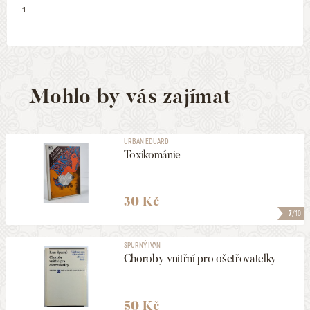
1
Mohlo by vás zajímat
URBAN EDUARD
Toxikománie
30 Kč
7
/10
SPURNÝ IVAN
Choroby vnitřní pro ošetřovatelky
50 Kč