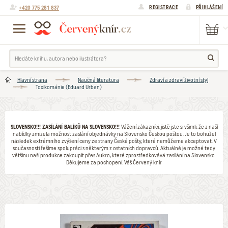
+420 775 281 837
REGISTRACE
PŘIHLÁŠENÍ
Hlavní strana
Naučná literatura
Zdraví a zdraví životní styl
Toxikománie (Eduard Urban)
SLOVENSKO!!! ZASÍLÁNÍ BALÍKŮ NA SLOVENSKO!!!
Vážení zákazníci, jistě jste si všimli, že z naší
nabídky zmizela možnost zaslání objednávky na Slovensko Českou poštou. Je to bohužel
následek extrémního zvýšení ceny ze strany České pošty, které nemůžeme akceptovat. V
současnosti řešíme spolupráci s některým z ostatních dopravců. Aktuálně je možné tedy
většinu naší produkce zakoupit přes Aukro, které zprostředkovává zasílání na Slovensko.
Děkujeme za pochopení. Váš Červený knír