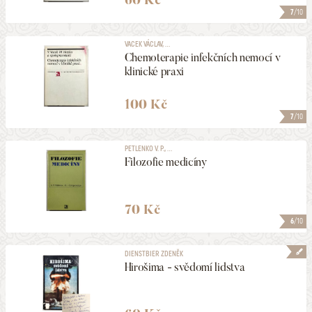
7
/10
VACEK VÁCLAV, ...
Chemoterapie infekčních nemocí v
klinické praxi
100 Kč
7
/10
PETLENKO V. P., ...
Filozofie medicíny
70 Kč
6
/10
DIENSTBIER ZDENĚK
Hirošima - svědomí lidstva