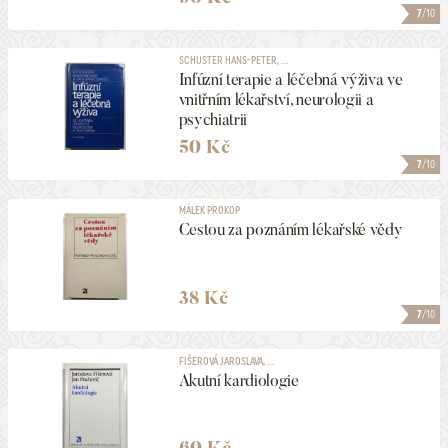
7
/10
SCHUSTER HANS-PETER, ...
Infúzní terapie a léčebná výživa ve
vnitřním lékařství, neurologii a
psychiatrii
50 Kč
7
/10
MÁLEK PROKOP
Cestou za poznáním lékařské vědy
38 Kč
7
/10
FIŠEROVÁ JAROSLAVA, ...
Akutní kardiologie
60 Kč