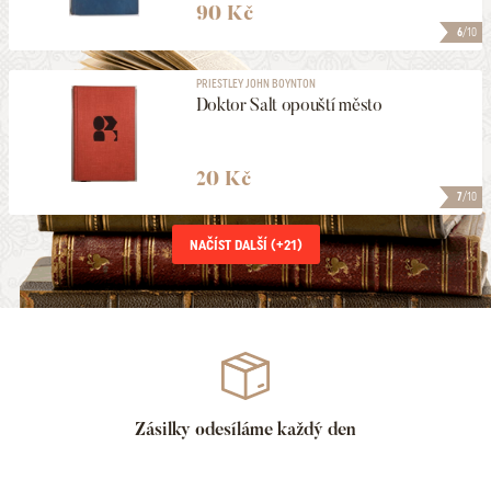
90 Kč
6
/10
PRIESTLEY JOHN BOYNTON
Doktor Salt opouští město
20 Kč
7
/10
NAČÍST DALŠÍ (+
21
)
Zásilky odesíláme každý den