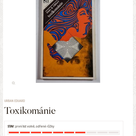
URBAN EDUARD
Toxikománie
STAV:
první list volně; odřené růžky