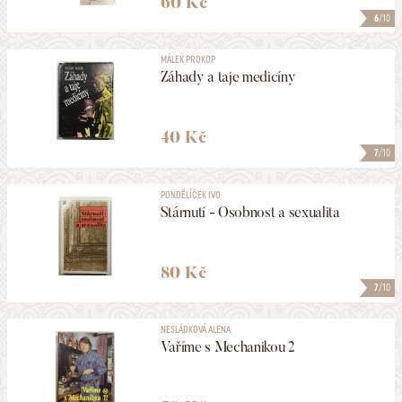
60 Kč
6
/10
MÁLEK PROKOP
Záhady a taje medicíny
40 Kč
7
/10
PONDĚLÍČEK IVO
Stárnutí - Osobnost a sexualita
80 Kč
7
/10
NESLÁDKOVÁ ALENA
Vaříme s Mechanikou 2