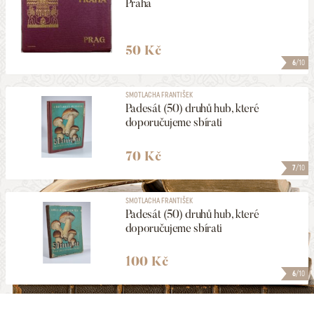
Praha
50 Kč
6
/10
SMOTLACHA FRANTIŠEK
Padesát (50) druhů hub, které
doporučujeme sbírati
70 Kč
7
/10
SMOTLACHA FRANTIŠEK
Padesát (50) druhů hub, které
doporučujeme sbírati
100 Kč
6
/10