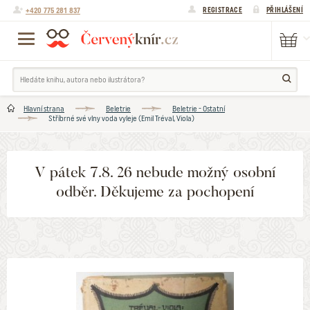
+420 775 281 837
REGISTRACE
PŘIHLÁŠENÍ
Hlavní strana
Beletrie
Beletrie - Ostatní
Stříbrné své vlny voda vyleje (Emil Tréval, Viola)
V pátek 7.8. 26 nebude možný osobní
odběr. Děkujeme za pochopení