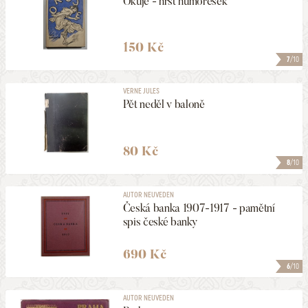
Okuje - hrst humoresek
150 Kč
7
/10
VERNE JULES
Pět neděl v baloně
80 Kč
8
/10
AUTOR NEUVEDEN
Česká banka 1907-1917 - pamětní
spis české banky
690 Kč
6
/10
AUTOR NEUVEDEN