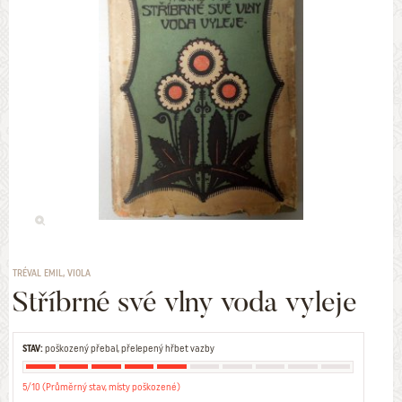
TRÉVAL EMIL, VIOLA
Stříbrné své vlny voda vyleje
STAV:
poškozený přebal, přelepený hřbet vazby
5/10 (Průměrný stav, místy poškozené)