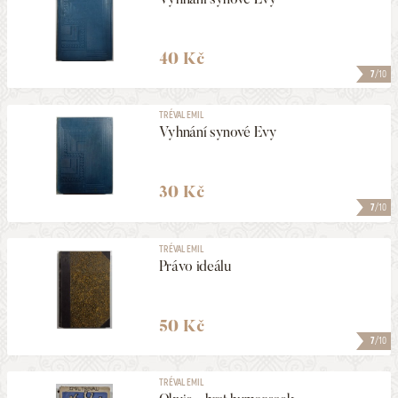
40 Kč
7
/10
TRÉVAL EMIL
Vyhnání synové Evy
30 Kč
7
/10
TRÉVAL EMIL
Právo ideálu
50 Kč
7
/10
TRÉVAL EMIL