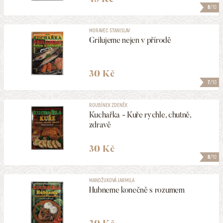
8
/10
MORAVEC STANISLAV
Grilujeme nejen v přírodě
30 Kč
7
/10
ROUBÍNEK ZDENĚK
Kuchařka - Kuře rychle, chutně,
zdravě
30 Kč
8
/10
MANDŽUKOVÁ JARMILA
Hubneme konečně s rozumem