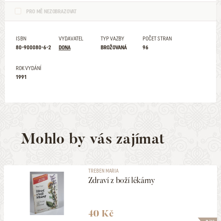
PRO MĚ NEZOBRAZOVAT
ISBN
VYDAVATEL
TYP VAZBY
POČET STRAN
80-900080-6-2
DONA
BROŽOVANÁ
96
ROK VYDÁNÍ
1991
Mohlo by vás zajímat
TREBEN MARIA
Zdraví z boží lékárny
40 Kč