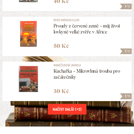
40 Kč
7
/10
BERG NATASHA ILLUM
Proudy z červené země - můj život
lovkyně velké zvěře v Africe
50 Kč
7
/10
MANDŽUKOVÁ JARMILA
Kuchařka - Mikrovlnná trouba pro
začátečníky
30 Kč
7
/10
NAČÍST DALŠÍ (+
2
)