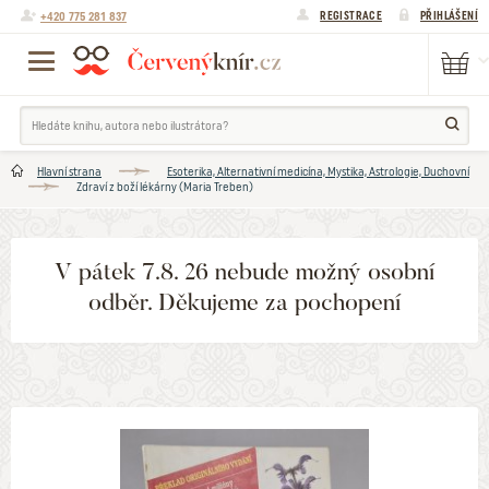
+420 775 281 837
REGISTRACE
PŘIHLÁŠENÍ
Hlavní strana
Esoterika, Alternativní medicína, Mystika, Astrologie, Duchovní
Zdraví z boží lékárny (Maria Treben)
V pátek 7.8. 26 nebude možný osobní
odběr. Děkujeme za pochopení