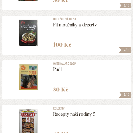
30 Kč
8
/10
DOLEŽALOVÁ ALENA
Fit moučníky a dezerty
100 Kč
9
/10
OVESNÁ JAROSLAVA
Pudl
30 Kč
8
/10
KOLEKTIV
Recepty naší rodiny 5