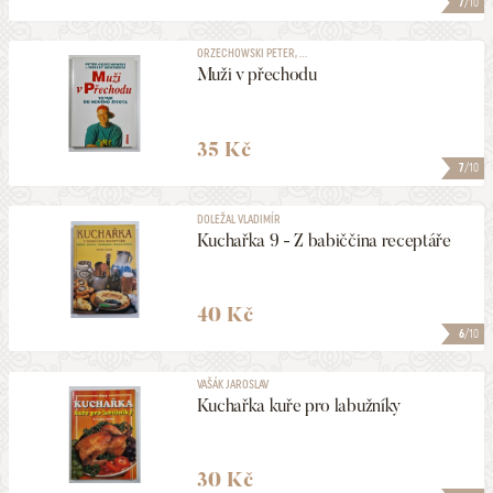
7
/10
ORZECHOWSKI PETER, ...
Muži v přechodu
35 Kč
7
/10
DOLEŽAL VLADIMÍR
Kuchařka 9 - Z babiččina receptáře
40 Kč
6
/10
VAŠÁK JAROSLAV
Kuchařka kuře pro labužníky
30 Kč