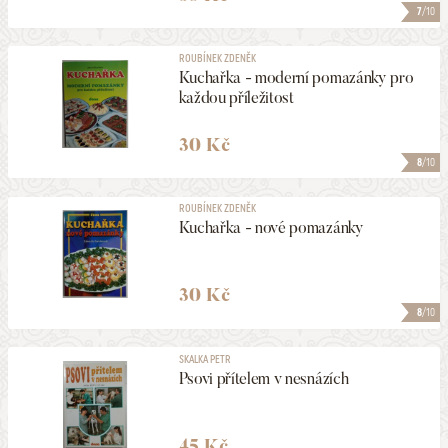
7
/10
ROUBÍNEK ZDENĚK
Kuchařka - moderní pomazánky pro
každou příležitost
30 Kč
8
/10
ROUBÍNEK ZDENĚK
Kuchařka - nové pomazánky
30 Kč
8
/10
SKALKA PETR
Psovi přítelem v nesnázích
45 Kč