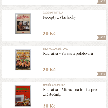
6
/10
ZÁZVORKOVÁ STELLA
Recepty z Vlachovky
30 Kč
6
/10
PROCHÁZKOVÁ SVĚTLANA
Kuchařka - Vaříme z polotovarů
30 Kč
8
/10
MANDŽUKOVÁ JARMILA
Kuchařka - Mikrovlnná trouba pro
začátečníky
30 Kč