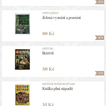
9
/10
TRIPES OLDŘICH
Zelená vyznání a poznání
80 Kč
8
/10
KUBEŠ JAN, ...
Retrívři
30 Kč
7
/10
KUBIŠTOVÁ-PRAŽÁKOVÁ SVĚTLANA
Knížka plná nápadů
35 Kč