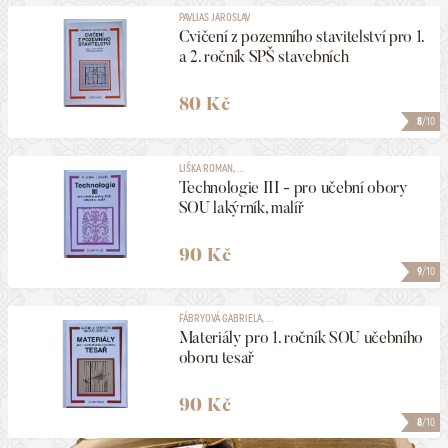
PAVLIAS JAROSLAV
Cvičení z pozemního stavitelství pro 1.
a 2. ročník SPŠ stavebních
80 Kč
8
/10
LIŠKA ROMAN, ...
Technologie III - pro učební obory
SOU lakýrník, malíř
90 Kč
9
/10
FÁBRYOVÁ GABRIELA, ...
Materiály pro 1. ročník SOU učebního
oboru tesař
90 Kč
8
/10