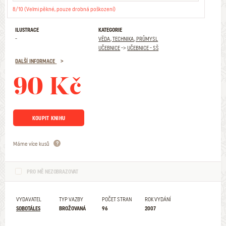
8/10 (Velmi pěkné, pouze drobná poškození)
ILUSTRACE
KATEGORIE
-
VĚDA, TECHNIKA, PRŮMYSL
UČEBNICE
->
UČEBNICE - SŠ
DALŠÍ INFORMACE
90 Kč
KOUPIT KNIHU
Máme více kusů
PRO MĚ NEZOBRAZOVAT
VYDAVATEL
TYP VAZBY
POČET STRAN
ROK VYDÁNÍ
SOBOTÁLES
BROŽOVANÁ
96
2007