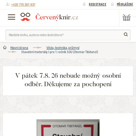
+420 775 281 837
REGISTRACE
PŘIHLÁŠENÍ
Hlavní strana
Věda, technika, průmysl
Stavební materiály I pro 1. ročník SOU (Otomar Tibitanzl)
V pátek 7.8. 26 nebude možný osobní
odběr. Děkujeme za pochopení