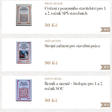
PAVLIAS JAROSLAV
Cvičení z pozemního stavitelství pro 1.
a 2. ročník SPŠ stavebních
50 Kč
8
/10
VANĚK ANTONÍN
Strojní zařízení pro stavební práce
90 Kč
8
/10
DURYCH VÁCLAV, ...
Řezník a uzenář - biologie pro 1. a 2.
ročník SOU
50 Kč
9
/10