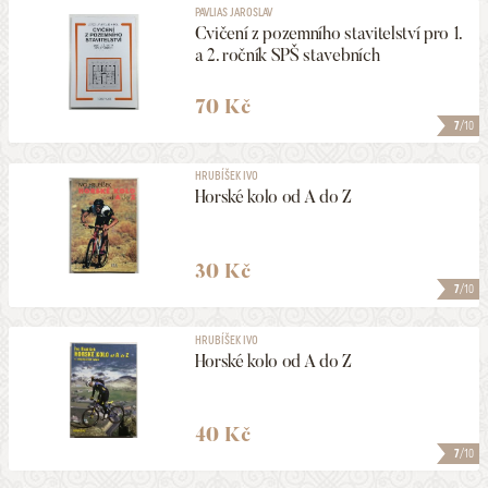
PAVLIAS JAROSLAV
Cvičení z pozemního stavitelství pro 1.
a 2. ročník SPŠ stavebních
70 Kč
7
/10
HRUBÍŠEK IVO
Horské kolo od A do Z
30 Kč
7
/10
HRUBÍŠEK IVO
Horské kolo od A do Z
40 Kč
7
/10