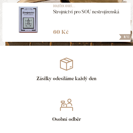
DOLEČEK JOSEF, ...
Strojnictví pro SOU nestrojírenská
60 Kč
8
/10
Zásilky odesíláme každý den
Osobní odběr