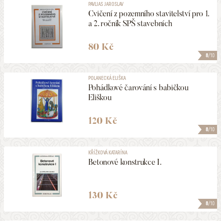
PAVLIAS JAROSLAV
Cvičení z pozemního stavitelství pro 1.
a 2. ročník SPŠ stavebních
80 Kč
8
/10
POLANECKÁ ELIŠKA
Pohádkové čarování s babičkou
Eliškou
120 Kč
8
/10
KŘÍŽKOVÁ KATARÍNA
Betonové konstrukce I.
130 Kč
8
/10