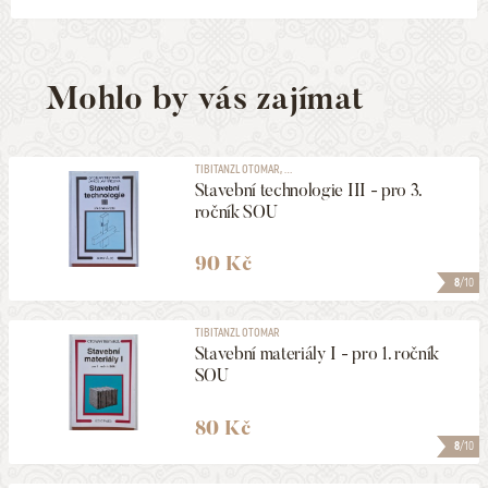
Mohlo by vás zajímat
TIBITANZL OTOMAR, ...
Stavební technologie III - pro 3.
ročník SOU
90 Kč
8
/10
TIBITANZL OTOMAR
Stavební materiály I - pro 1. ročník
SOU
80 Kč
8
/10