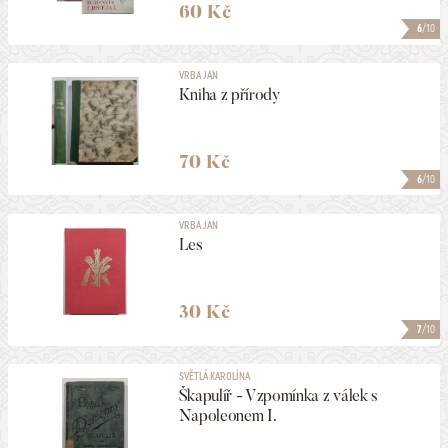
60 Kč
6
/10
VRBA JAN
Kniha z přírody
70 Kč
6
/10
VRBA JAN
Les
30 Kč
7
/10
SVĚTLÁ KAROLÍNA
Škapulíř - Vzpomínka z válek s
Napoleonem I.