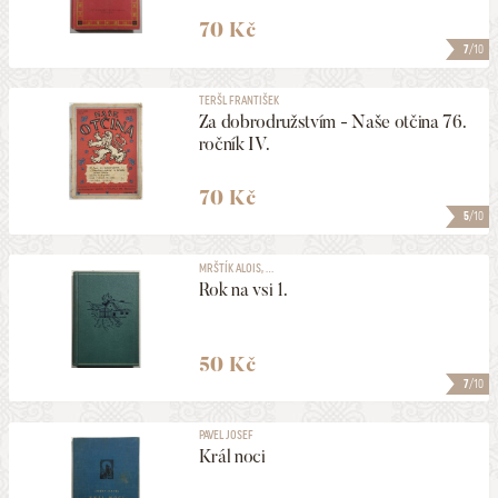
70 Kč
7
/10
TERŠL FRANTIŠEK
Za dobrodružstvím - Naše otčina 76.
ročník IV.
70 Kč
5
/10
MRŠTÍK ALOIS, ...
Rok na vsi 1.
50 Kč
7
/10
PAVEL JOSEF
Král noci