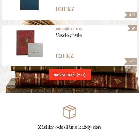
100 Kč
6
/10
AUŘEDNÍČEK OTAKAR
Veselé chvíle
120 Kč
6
/10
NAČÍST DALŠÍ (+
21
)
Zásilky odesíláme každý den