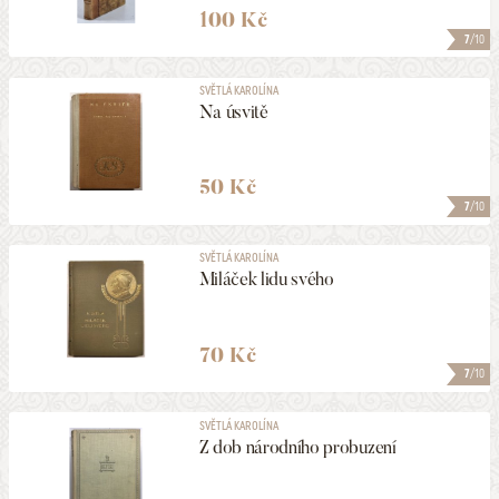
100 Kč
7
/10
SVĚTLÁ KAROLÍNA
Na úsvitě
50 Kč
7
/10
SVĚTLÁ KAROLÍNA
Miláček lidu svého
70 Kč
7
/10
SVĚTLÁ KAROLÍNA
Z dob národního probuzení