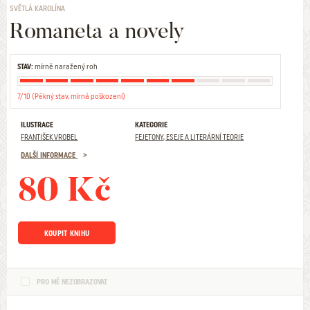
SVĚTLÁ KAROLÍNA
Romaneta a novely
STAV:
mírně naražený roh
7/10 (Pěkný stav, mírná poškození)
ILUSTRACE
KATEGORIE
FRANTIŠEK VROBEL
FEJETONY, ESEJE A LITERÁRNÍ TEORIE
DALŠÍ INFORMACE
80 Kč
KOUPIT KNIHU
PRO MĚ NEZOBRAZOVAT