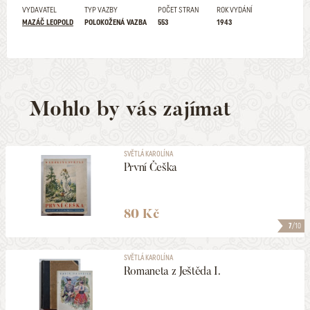
VYDAVATEL
TYP VAZBY
POČET STRAN
ROK VYDÁNÍ
MAZÁČ LEOPOLD
POLOKOŽENÁ VAZBA
553
1943
Mohlo by vás zajímat
SVĚTLÁ KAROLÍNA
První Češka
80 Kč
7
/10
SVĚTLÁ KAROLÍNA
Romaneta z Ještěda I.