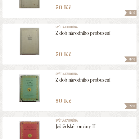
50 Kč
5
/10
SVĚTLÁ KAROLÍNA
Z dob národního probuzení
50 Kč
8
/10
SVĚTLÁ KAROLÍNA
Z dob národního probuzení
50 Kč
7
/10
SVĚTLÁ KAROLÍNA
Ještědské romány II