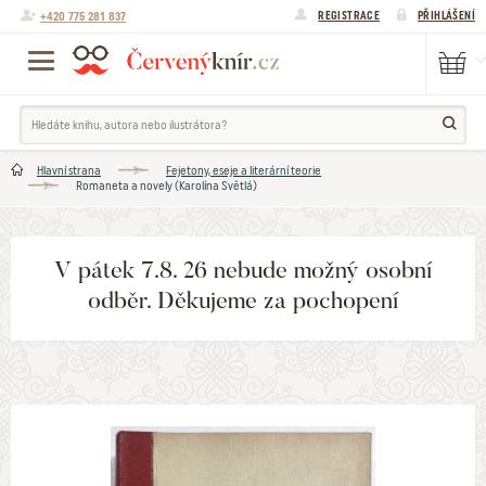
+420 775 281 837
REGISTRACE
PŘIHLÁŠENÍ
Hlavní strana
Fejetony, eseje a literární teorie
Romaneta a novely (Karolína Světlá)
V pátek 7.8. 26 nebude možný osobní
odběr. Děkujeme za pochopení