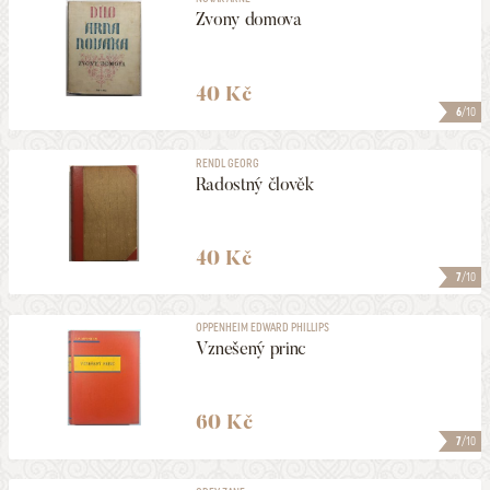
Zvony domova
40 Kč
6
/10
RENDL GEORG
Radostný člověk
40 Kč
7
/10
OPPENHEIM EDWARD PHILLIPS
Vznešený princ
60 Kč
7
/10