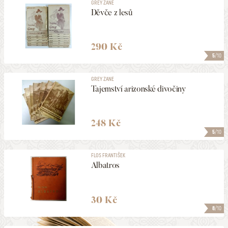
GREY ZANE
Děvče z lesů
290 Kč
5
/10
GREY ZANE
Tajemství arizonské divočiny
248 Kč
5
/10
FLOS FRANTIŠEK
Albatros
30 Kč
8
/10