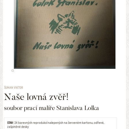
ŠUMAN VIKTOR
Naše lovná zvěř!
soubor prací malíře Stanislava Lolka
STAV:
24 barevných reprodukcí nalepených na červeném kartonu; odřené,
zašpiněné desky