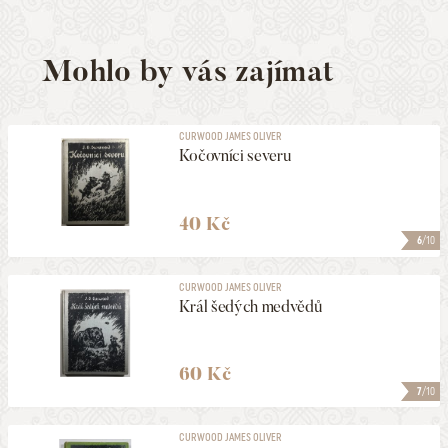
Mohlo by vás zajímat
CURWOOD JAMES OLIVER
Kočovníci severu
40 Kč
6
/10
CURWOOD JAMES OLIVER
Král šedých medvědů
60 Kč
7
/10
CURWOOD JAMES OLIVER