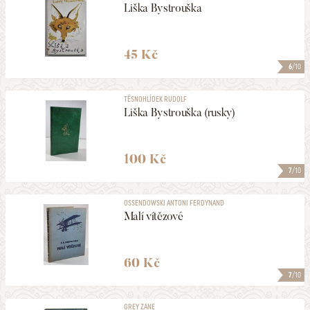
Liška Bystrouška
45 Kč
6
/10
TĚSNOHLÍDEK RUDOLF
Liška Bystrouška (rusky)
100 Kč
7
/10
OSSENDOWSKI ANTONI FERDYNAND
Malí vítězové
60 Kč
7
/10
GREY ZANE