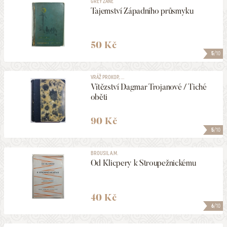
GREY ZANE
Tajemství Západního průsmyku
50 Kč
5
/10
VRÁŽ PROKOP, ...
Vítězství Dagmar Trojanové / Tiché
oběti
90 Kč
5
/10
BROUSIL A.M.
Od Klicpery k Stroupežnickému
40 Kč
6
/10