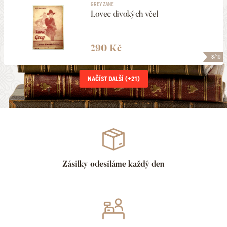
GREY ZANE
Lovec divokých včel
290 Kč
8
/10
NAČÍST DALŠÍ (+
21
)
Zásilky odesíláme každý den