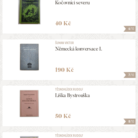
Kočovníci severu
40 Kč
6
/10
ŠUMAN VIKTOR
Německá konversace I.
190 Kč
7
/10
TĚSNOHLÍDEK RUDOLF
Liška Bystrouška
50 Kč
8
/10
TĚSNOHLÍDEK RUDOLF