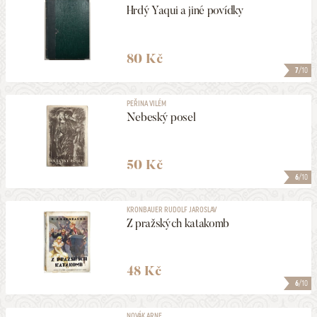
Hrdý Yaqui a jiné povídky
80 Kč
7
/10
PEŘINA VILÉM
Nebeský posel
50 Kč
6
/10
KRONBAUER RUDOLF JAROSLAV
Z pražských katakomb
48 Kč
6
/10
NOVÁK ARNE