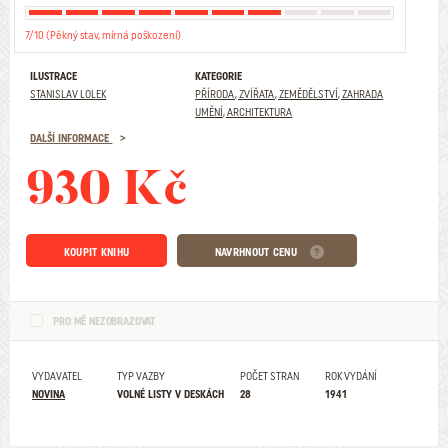
7/10 (Pěkný stav, mírná poškození)
ILUSTRACE
KATEGORIE
STANISLAV LOLEK
PŘÍRODA, ZVÍŘATA, ZEMĚDĚLSTVÍ, ZAHRADA
UMĚNÍ, ARCHITEKTURA
DALŠÍ INFORMACE
930 Kč
KOUPIT KNIHU
NAVRHNOUT CENU
PRO MĚ NEZOBRAZOVAT
VYDAVATEL
TYP VAZBY
POČET STRAN
ROK VYDÁNÍ
NOVINA
VOLNÉ LISTY V DESKÁCH
28
1941