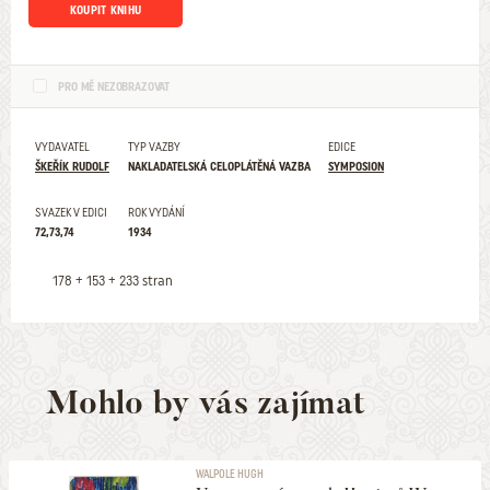
KOUPIT KNIHU
PRO MĚ NEZOBRAZOVAT
VYDAVATEL
TYP VAZBY
EDICE
ŠKEŘÍK RUDOLF
NAKLADATELSKÁ CELOPLÁTĚNÁ VAZBA
SYMPOSION
SVAZEK V EDICI
ROK VYDÁNÍ
72,73,74
1934
178 + 153 + 233 stran
Mohlo by vás zajímat
WALPOLE HUGH