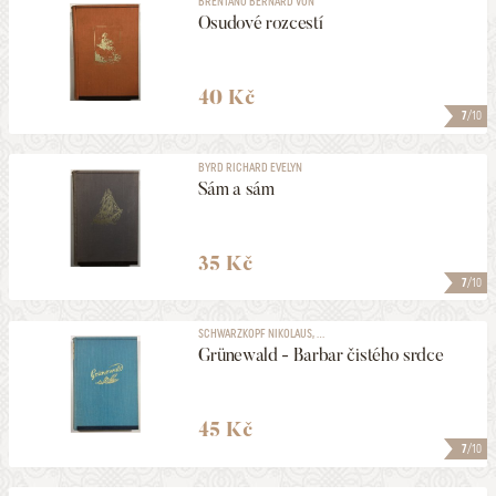
BRENTANO BERNARD VON
Osudové rozcestí
40 Kč
7
/10
BYRD RICHARD EVELYN
Sám a sám
35 Kč
7
/10
SCHWARZKOPF NIKOLAUS, ...
Grünewald - Barbar čistého srdce
45 Kč
7
/10