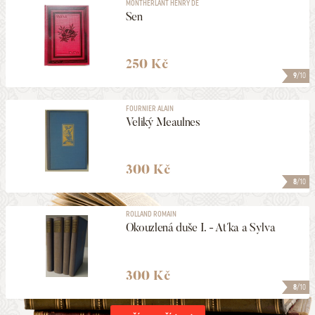
MONTHERLANT HENRY DE
Sen
250 Kč
9
/10
FOURNIER ALAIN
Veliký Meaulnes
300 Kč
8
/10
ROLLAND ROMAIN
Okouzlená duše I. - Aťka a Sylva
300 Kč
8
/10