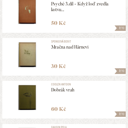
Psyché 3.díl - Když loď zvedla
kotvu...
50 Kč
7
/10
SPONGOVÁ BERIT
Mračna nad Härnevi
30 Kč
7
/10
COOLEN ANTOON
Dobrák vrah
60 Kč
7
/10
GAUGIN POLA