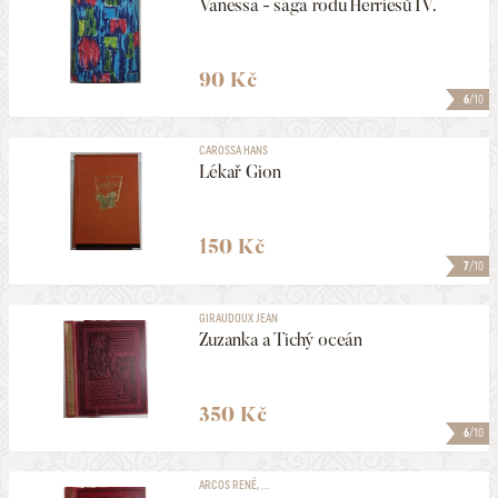
Vanessa - sága rodu Herriesů IV.
90 Kč
6
/10
CAROSSA HANS
Lékař Gion
150 Kč
7
/10
GIRAUDOUX JEAN
Zuzanka a Tichý oceán
350 Kč
6
/10
ARCOS RENÉ, ...