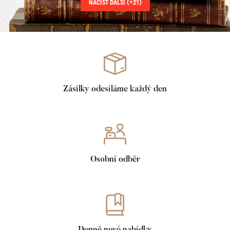
NAČÍST DALŠÍ (+
21
)
Zásilky odesíláme každý den
Osobní odběr
Denně nové nabídky