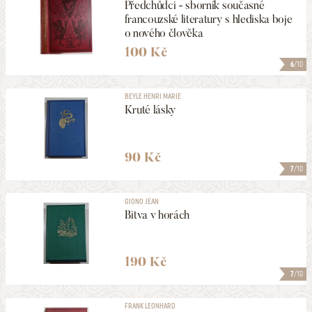
Předchůdci - sborník současné
francouzské literatury s hlediska boje
o nového člověka
100 Kč
6
/10
BEYLE HENRI MARIE
Kruté lásky
90 Kč
7
/10
GIONO JEAN
Bitva v horách
190 Kč
7
/10
FRANK LEONHARD