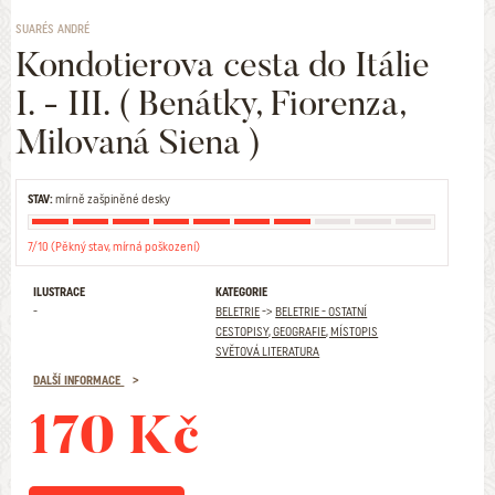
SUARÉS ANDRÉ
Kondotierova cesta do Itálie
I. - III. ( Benátky, Fiorenza,
Milovaná Siena )
STAV:
mírně zašpiněné desky
7/10 (Pěkný stav, mírná poškození)
ILUSTRACE
KATEGORIE
-
BELETRIE
->
BELETRIE - OSTATNÍ
CESTOPISY, GEOGRAFIE, MÍSTOPIS
SVĚTOVÁ LITERATURA
DALŠÍ INFORMACE
170 Kč