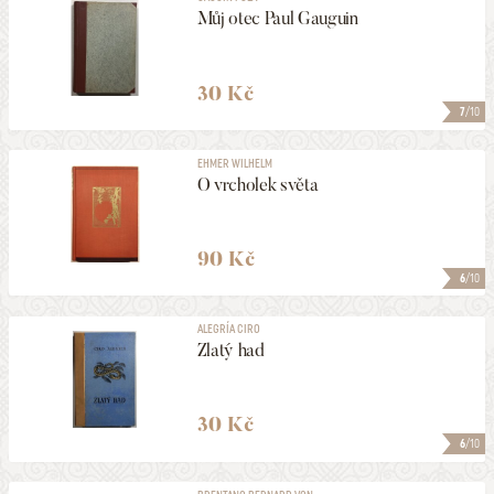
Můj otec Paul Gauguin
30 Kč
7
/10
EHMER WILHELM
O vrcholek světa
90 Kč
6
/10
ALEGRÍA CIRO
Zlatý had
30 Kč
6
/10