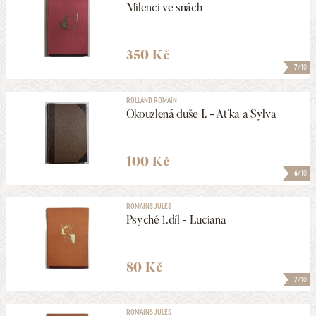
Milenci ve snách
350 Kč
7
/10
ROLLAND ROMAIN
Okouzlená duše I. - Aťka a Sylva
100 Kč
6
/10
ROMAINS JULES
Psyché 1.díl - Luciana
80 Kč
7
/10
ROMAINS JULES