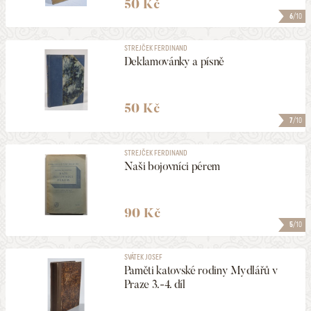
50 Kč
6
/10
STREJČEK FERDINAND
Deklamovánky a písně
50 Kč
7
/10
STREJČEK FERDINAND
Naši bojovníci pérem
90 Kč
5
/10
SVÁTEK JOSEF
Paměti katovské rodiny Mydlářů v
Praze 3.-4. díl