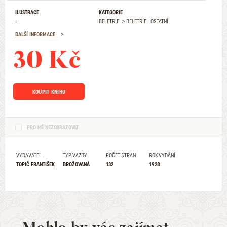
ILUSTRACE
KATEGORIE
-
BELETRIE
->
BELETRIE - OSTATNÍ
DALŠÍ INFORMACE
30 Kč
KOUPIT KNIHU
PRO MĚ NEZOBRAZOVAT
VYDAVATEL
TYP VAZBY
POČET STRAN
ROK VYDÁNÍ
TOPIČ FRANTIŠEK
BROŽOVANÁ
132
1928