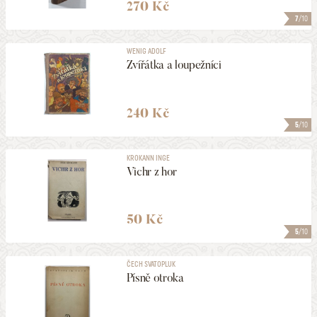
270 Kč
7
/10
WENIG ADOLF
Zvířátka a loupežníci
240 Kč
5
/10
KROKANN INGE
Vichr z hor
50 Kč
5
/10
ČECH SVATOPLUK
Písně otroka