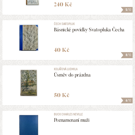
240 Kč
5
/10
ČECH SVATOPLUK
Básnické povídky Svatopluka Čecha
40 Kč
8
/10
KOLÁŘOVÁ LUDMILA
Úsměv do prázdna
50 Kč
6
/10
BUCK CHARLES NEVILLE
Poznamenaní muži