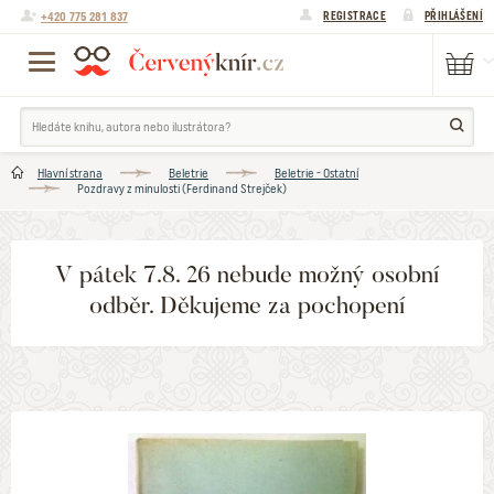
+420 775 281 837
REGISTRACE
PŘIHLÁŠENÍ
Hlavní strana
Beletrie
Beletrie - Ostatní
Pozdravy z minulosti (Ferdinand Strejček)
V pátek 7.8. 26 nebude možný osobní
odběr. Děkujeme za pochopení