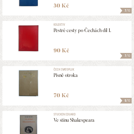
30 Kč
7
/10
KOLEKTIV
Pestré cesty po Čechách díl I.
90 Kč
7
/10
ČECH SVATOPLUK
Písně otroka
70 Kč
5
/10
STUCKEN EDUARD
Ve stínu Shakespeara