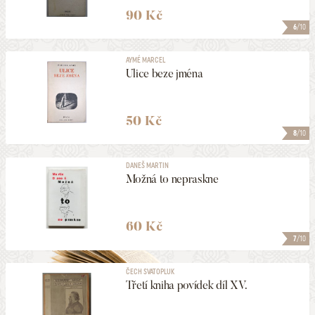
90 Kč
6
/10
AYMÉ MARCEL
Ulice beze jména
50 Kč
8
/10
DANEŠ MARTIN
Možná to nepraskne
60 Kč
7
/10
ČECH SVATOPLUK
Třetí kniha povídek díl XV.