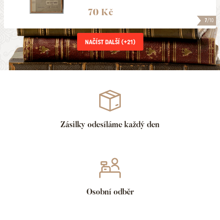
70 Kč
7
/10
NAČÍST DALŠÍ (+
21
)
Zásilky odesíláme každý den
Osobní odběr