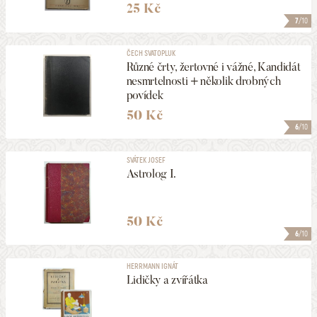
25 Kč
7
/10
ČECH SVATOPLUK
Různé črty, žertovné i vážné, Kandidát
nesmrtelnosti + několik drobných
povídek
50 Kč
6
/10
SVÁTEK JOSEF
Astrolog I.
50 Kč
6
/10
HERRMANN IGNÁT
Lidičky a zvířátka