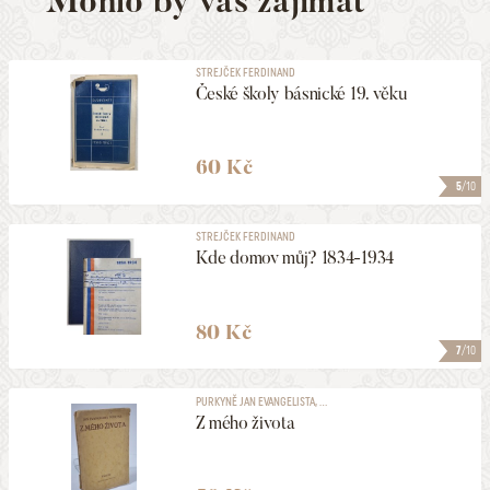
Mohlo by vás zajímat
STREJČEK FERDINAND
České školy básnické 19. věku
60 Kč
5
/10
STREJČEK FERDINAND
Kde domov můj? 1834-1934
80 Kč
7
/10
PURKYNĚ JAN EVANGELISTA, ...
Z mého života