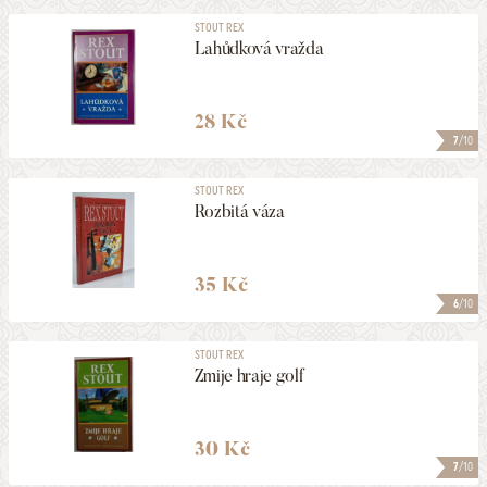
STOUT REX
Lahůdková vražda
28 Kč
7
/10
STOUT REX
Rozbitá váza
35 Kč
6
/10
STOUT REX
Zmije hraje golf
30 Kč
7
/10