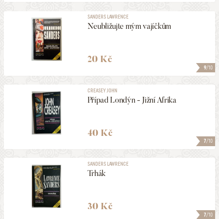
SANDERS LAWRENCE
Neubližujte mým vajíčkům
20 Kč
9
/10
CREASEY JOHN
Případ Londýn - Jižní Afrika
40 Kč
7
/10
SANDERS LAWRENCE
Trhák
30 Kč
7
/10