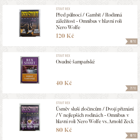
STOUT REX
Před půlnocí / Gambit / Rodinná
záležitost - Omnibus v hlavní roli
Nero Wolfe
120 Kč
8
/10
STOUT REX
Osudné šampaňské
40 Kč
7
/10
STOUT REX
Úsměv sluší zločincům / Dvojí přiznání
/ V nejlepších rodinách - Omnibus v
hlavní roli Nero Wolfe vs. Arnold Zeck
80 Kč
8
/10