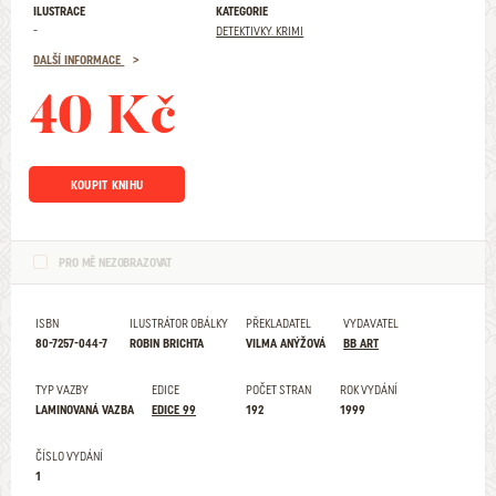
ILUSTRACE
KATEGORIE
-
DETEKTIVKY. KRIMI
DALŠÍ INFORMACE
40 Kč
KOUPIT KNIHU
PRO MĚ NEZOBRAZOVAT
ISBN
ILUSTRÁTOR OBÁLKY
PŘEKLADATEL
VYDAVATEL
80-7257-044-7
ROBIN BRICHTA
VILMA ANÝŽOVÁ
BB ART
TYP VAZBY
EDICE
POČET STRAN
ROK VYDÁNÍ
LAMINOVANÁ VAZBA
EDICE 99
192
1999
ČÍSLO VYDÁNÍ
1