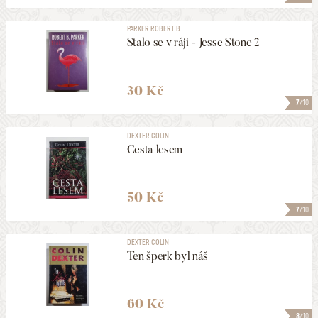
PARKER ROBERT B.
Stalo se v ráji - Jesse Stone 2
30 Kč
7
/10
DEXTER COLIN
Cesta lesem
50 Kč
7
/10
DEXTER COLIN
Ten šperk byl náš
60 Kč
8
/10