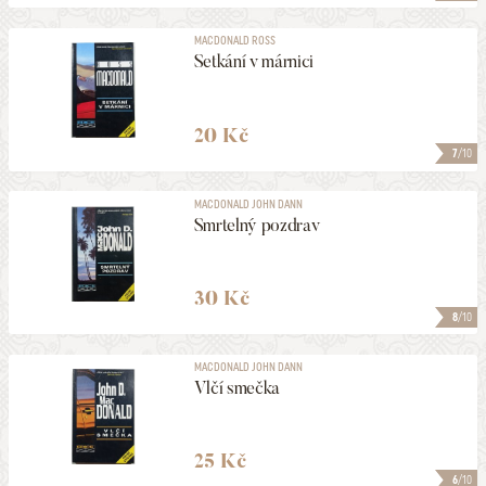
MACDONALD ROSS
Setkání v márnici
20 Kč
7
/10
MACDONALD JOHN DANN
Smrtelný pozdrav
30 Kč
8
/10
MACDONALD JOHN DANN
Vlčí smečka
25 Kč
6
/10