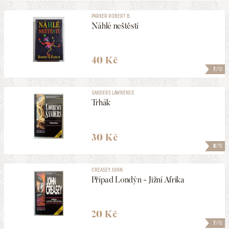
PARKER ROBERT B.
Náhlé neštěstí
40 Kč
7
/10
SANDERS LAWRENCE
Trhák
30 Kč
8
/10
CREASEY JOHN
Případ Londýn - Jižní Afrika
20 Kč
7
/10