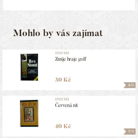
Mohlo by vás zajímat
STOUT REX
Zmije hraje golf
30 Kč
6
/10
STOUT REX
Červená nit
40 Kč
7
/10