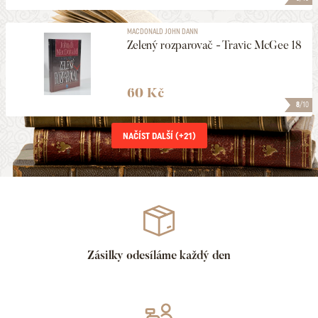
MACDONALD JOHN DANN
Zelený rozparovač - Travic McGee 18
60 Kč
8
/10
NAČÍST DALŠÍ (+
21
)
Zásilky odesíláme každý den