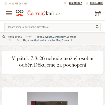
+420 775 281 837
REGISTRACE
PŘIHLÁŠENÍ
Hlavní strana
Příroda, Zvířata, Zemědělství, Zahrada
Zlé rostliny a další botanická zvěrstva (Amy Stewart)
V pátek 7.8. 26 nebude možný osobní
odběr. Děkujeme za pochopení