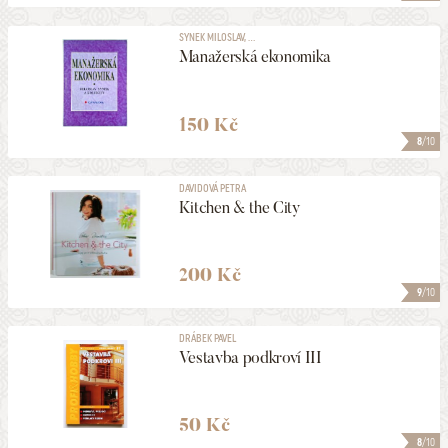
SYNEK MILOSLAV, ...
Manažerská ekonomika
150 Kč
8
/10
DAVIDOVÁ PETRA
Kitchen & the City
200 Kč
9
/10
DRÁBEK PAVEL
Vestavba podkroví III
50 Kč
8
/10