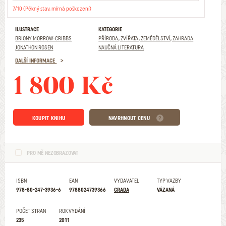
7/10 (Pěkný stav, mírná poškození)
ILUSTRACE
KATEGORIE
BRIONY MORROW-CRIBBS
PŘÍRODA, ZVÍŘATA, ZEMĚDĚLSTVÍ, ZAHRADA
JONATHON ROSEN
NAUČNÁ LITERATURA
DALŠÍ INFORMACE
1 800 Kč
KOUPIT KNIHU
NAVRHNOUT CENU
PRO MĚ NEZOBRAZOVAT
ISBN
EAN
VYDAVATEL
TYP VAZBY
978-80-247-3936-6
9788024739366
GRADA
VÁZANÁ
POČET STRAN
ROK VYDÁNÍ
235
2011