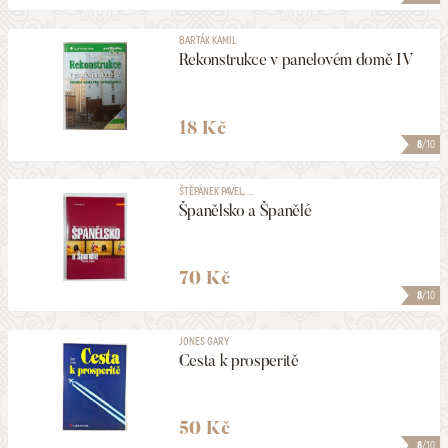
BARTÁK KAMIL
Rekonstrukce v panelovém domě IV
18 Kč
8
/10
ŠTĚPÁNEK PAVEL, ...
Španělsko a Španělé
70 Kč
8
/10
JONES GARY
Cesta k prosperitě
50 Kč
8
/10