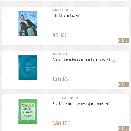
COATES CHARLES
Efektivní řízení
80 Kč
8
/10
SATO ALEXEJ, ...
Mezinárodní obchod a marketing
130 Kč
8
/10
PROKOPENKO JOSEPH, ...
Vzdělávání a rozvoj manažerů
250 Kč
8
/10