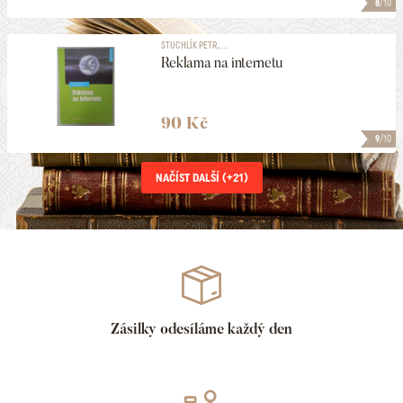
8
/10
STUCHLÍK PETR, ...
Reklama na internetu
90 Kč
9
/10
NAČÍST DALŠÍ (+
21
)
Zásilky odesíláme každý den