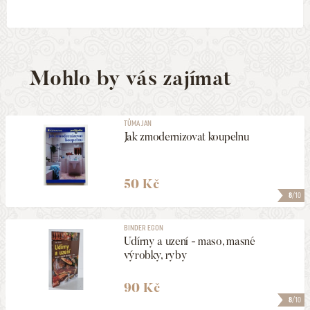
Mohlo by vás zajímat
TŮMA JAN
Jak zmodernizovat koupelnu
50 Kč
8
/10
BINDER EGON
Udírny a uzení - maso, masné
výrobky, ryby
90 Kč
8
/10