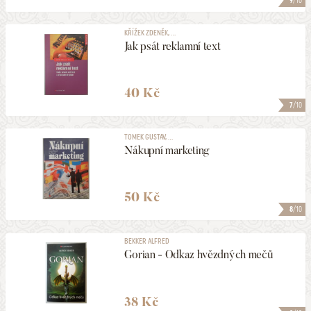
9
/10
KŘÍŽEK ZDENĚK, ...
Jak psát reklamní text
40 Kč
7
/10
TOMEK GUSTAV, ...
Nákupní marketing
50 Kč
8
/10
BEKKER ALFRED
Gorian - Odkaz hvězdných mečů
38 Kč