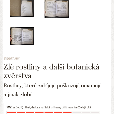
STEWART AMY
Zlé rostliny a další botanická
zvěrstva
Rostliny, které zabíjejí, poškozují, omamují
a jinak zlobí
STAV:
zažloutlý hřbet, desky; z kuřácké knihovny, při listování může být cítit