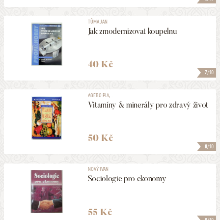
TŮMA JAN
Jak zmodernizovat koupelnu
40 Kč
7
/10
AGEBO PIA, ...
Vitamíny & minerály pro zdravý život
50 Kč
8
/10
NOVÝ IVAN
Sociologie pro ekonomy
55 Kč