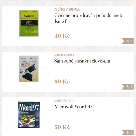
KUBÁLKOVÁ LUDMILA
Cvičíme pro zdraví a pohodu aneb
Jsme fit
40 Kč
8
/10
MATĚJKA MAREK
Sám sobě slušným člověkem
80 Kč
7
/10
MANSFIELD RON
Microsoft Word 97
50 Kč
8
/10