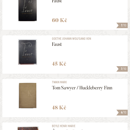
Faust
60 Kč
7
/10
GOETHE JOHANN WOLFGANG VON
Faust
45 Kč
7
/10
TWAIN MARK
Tom Sawyer / Huckleberry Finn
48 Kč
6
/10
BEYLE HENRI MARIE