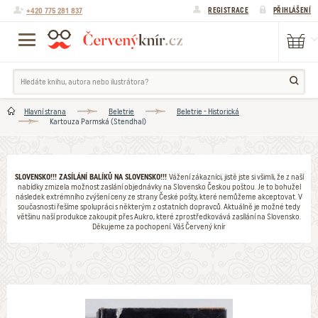
+420 775 281 837
REGISTRACE
PŘIHLÁŠENÍ
Hlavní strana
Beletrie
Beletrie - Historická
Kartouza Parmská (Stendhal)
SLOVENSKO!!! ZASÍLÁNÍ BALÍKŮ NA SLOVENSKO!!!
Vážení zákazníci, jistě jste si všimli, že z naší
nabídky zmizela možnost zaslání objednávky na Slovensko Českou poštou. Je to bohužel
následek extrémního zvýšení ceny ze strany České pošty, které nemůžeme akceptovat. V
současnosti řešíme spolupráci s některým z ostatních dopravců. Aktuálně je možné tedy
většinu naší produkce zakoupit přes Aukro, které zprostředkovává zasílání na Slovensko.
Děkujeme za pochopení. Váš Červený knír