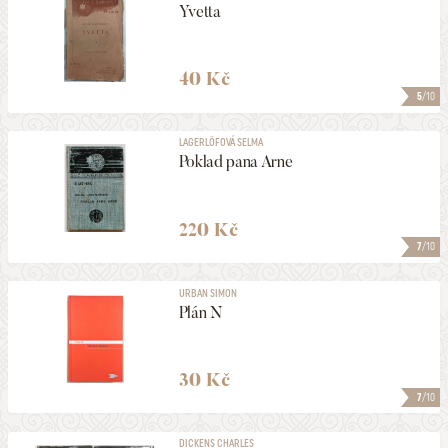
Yvetta
40 Kč
5
/10
LAGERLÖFOVÁ SELMA
Poklad pana Arne
220 Kč
7
/10
URBAN SIMON
Plán N
30 Kč
7
/10
DICKENS CHARLES