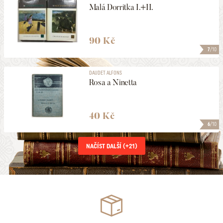
Malá Dorritka I.+II.
90 Kč
7
/10
DAUDET ALFONS
Rosa a Ninetta
40 Kč
6
/10
NAČÍST DALŠÍ (+
21
)