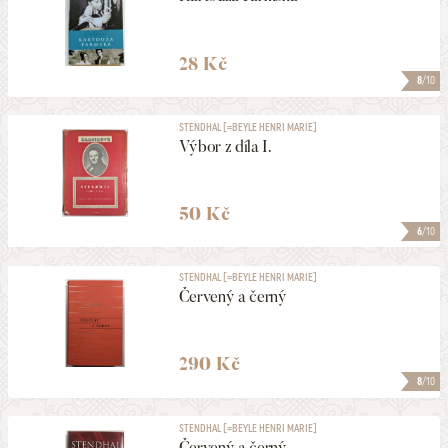
28 Kč
8
/10
STENDHAL [=BEYLE HENRI MARIE]
Výbor z díla I.
50 Kč
6
/10
STENDHAL [=BEYLE HENRI MARIE]
Červený a černý
290 Kč
8
/10
STENDHAL [=BEYLE HENRI MARIE]
Červený a černý