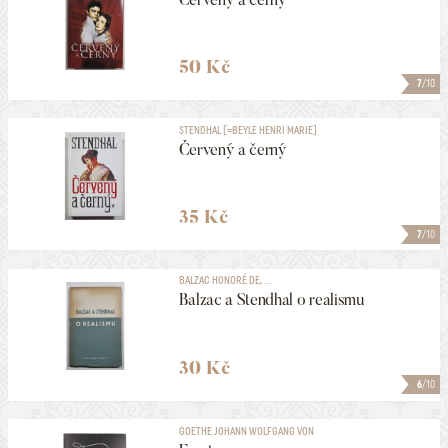
50 Kč
7
/10
STENDHAL [=BEYLE HENRI MARIE]
Červený a černý
35 Kč
7
/10
BALZAC HONORÉ DE, ...
Balzac a Stendhal o realismu
30 Kč
6
/10
GOETHE JOHANN WOLFGANG VON