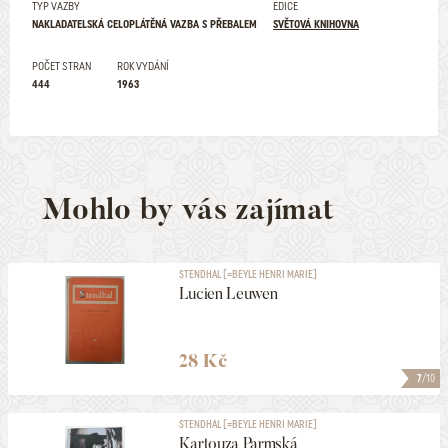
TYP VAZBY
EDICE
NAKLADATELSKÁ CELOPLÁTĚNÁ VAZBA S PŘEBALEM
SVĚTOVÁ KNIHOVNA
POČET STRAN
ROK VYDÁNÍ
444
1963
Mohlo by vás zajímat
STENDHAL [=BEYLE HENRI MARIE]
Lucien Leuwen
28 Kč
7
/10
STENDHAL [=BEYLE HENRI MARIE]
Kartouza Parmská