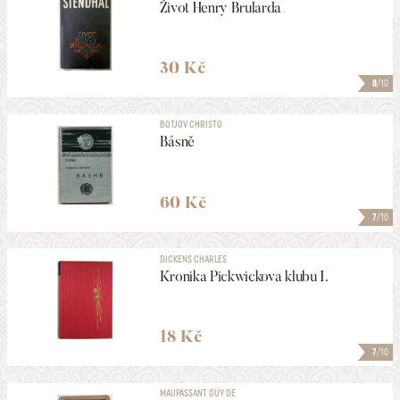
Život Henry Brularda
30 Kč
8
/10
BOTJOV CHRISTO
Básně
60 Kč
7
/10
DICKENS CHARLES
Kronika Pickwickova klubu I.
18 Kč
7
/10
MAUPASSANT GUY DE