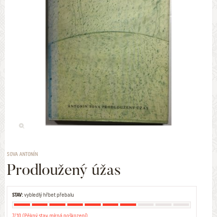
SOVA ANTONÍN
Prodloužený úžas
STAV:
vybledlý hřbet přebalu
7/10 (Pěkný stav, mírná poškození)