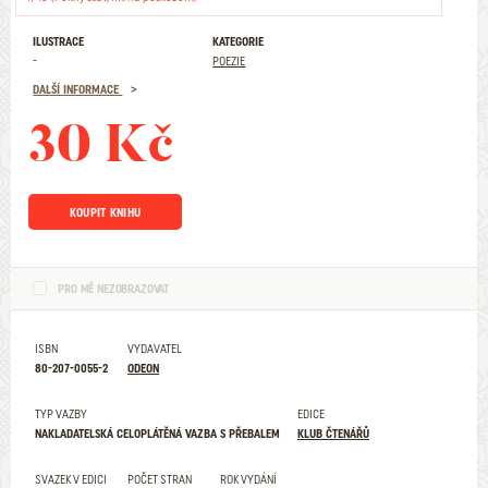
ILUSTRACE
KATEGORIE
-
POEZIE
DALŠÍ INFORMACE
30 Kč
KOUPIT KNIHU
PRO MĚ NEZOBRAZOVAT
ISBN
VYDAVATEL
80-207-0055-2
ODEON
TYP VAZBY
EDICE
NAKLADATELSKÁ CELOPLÁTĚNÁ VAZBA S PŘEBALEM
KLUB ČTENÁŘŮ
SVAZEK V EDICI
POČET STRAN
ROK VYDÁNÍ