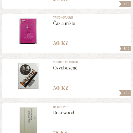
8
/10
TRIFONOV JURIJ
Čas a místo
30 Kč
7
/10
SCHONBERG MICHAL
Osvobozené
30 Kč
8
/10
DEXTER PETE
Deadwood
25 Kč