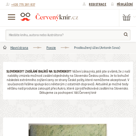
+420 775 281 837
REGISTRACE
PŘIHLÁŠENÍ
Hlavní strana
Poezie
Prodloužený úžas (Antonín Sova)
SLOVENSKO!!! ZASÍLÁNÍ BALÍKŮ NA SLOVENSKO!!!
Vážení zákazníci, jistě jste si všimli, že z naší
nabídky zmizela možnost zaslání objednávky na Slovensko Českou poštou. Je to bohužel
následek extrémního zvýšení ceny ze strany České pošty, které nemůžeme akceptovat. V
současnosti řešíme spolupráci s některým z ostatních dopravců. Aktuálně je možné tedy
většinu naší produkce zakoupit přes Aukro, které zprostředkovává zasílání na Slovensko.
Děkujeme za pochopení. Váš Červený knír