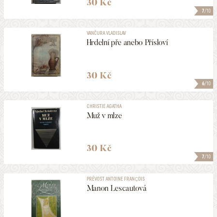
30 Kč
7
/10
VANČURA VLADISLAV
Hrdelní pře anebo Přísloví
30 Kč
6
/10
CHRISTIE AGATHA
Muž v mlze
30 Kč
7
/10
PRÉVOST ANTOINE FRANÇOIS
Manon Lescautová