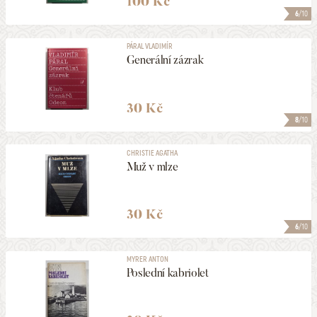
100 Kč
6
/10
PÁRAL VLADIMÍR
Generální zázrak
30 Kč
8
/10
CHRISTIE AGATHA
Muž v mlze
30 Kč
6
/10
MYRER ANTON
Poslední kabriolet