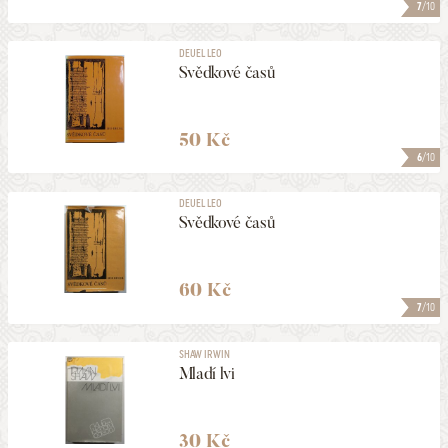
7
/10
DEUEL LEO
Svědkové časů
50 Kč
6
/10
DEUEL LEO
Svědkové časů
60 Kč
7
/10
SHAW IRWIN
Mladí lvi
30 Kč