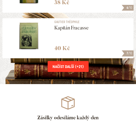
38 Kč
6
/10
GAUTIER THÉOPHILE
Kapitán Fracasse
40 Kč
7
/10
NAČÍST DALŠÍ (+
21
)
Zásilky odesíláme každý den