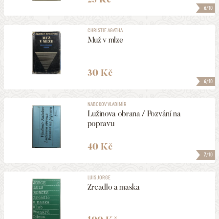
6
/10
CHRISTIE AGATHA
Muž v mlze
30 Kč
6
/10
NABOKOV VLADIMÍR
Lužinova obrana / Pozvání na
popravu
40 Kč
7
/10
LUIS JORGE
Zrcadlo a maska