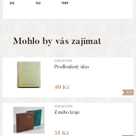
612
163
1989
Mohlo by vás zajímat
SOVA ANTONÍN
Prodloužený úžas
40 Kč
7
/10
SOVA ANTONÍN
Z mého kraje
35 Kč