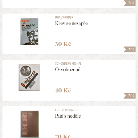
7
/10
DAVIES ROBERT
Krev se nezapře
30 Kč
7
/10
SCHONBERG MICHAL
Osvobozené
40 Kč
7
/10
FRUTTERO CARLO, ...
Paní z neděle
20 Kč