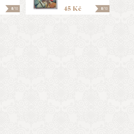
45 Kč
8
/10
8
/10