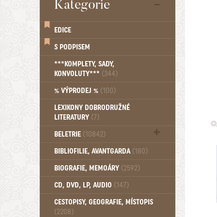
Kategorie
EDICE
S PODPISEM
***KOMPLETY, SADY,
KONVOLUTY***
(344)
% VÝPRODEJ %
(100)
LEXIKONY DOBRODRUŽNÉ
LITERATURY
(7)
BELETRIE
(10842)
Beletrie - Historická (1388)
BIBLIOFILIE, AVANTGARDA
(180)
Beletrie - Humoristické (501)
BIOGRAFIE, MEMOÁRY
(2592)
Beletrie - Povídky (1758)
Beletrie - Thrillery, krimi (1179)
CD, DVD, LP, AUDIO
(147)
Beletrie - Válečné romány (489)
Beletrie - Ženské a dívčí romány
CESTOPISY, GEOGRAFIE, MÍSTOPIS
(2208)
(1522)