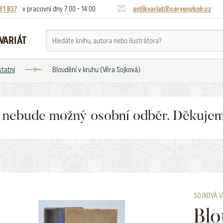
81 837
v pracovní dny 7:00 - 14:00
antikvariat@cervenyknir.cz
VARIÁT
statní
Bloudění v kruhu (Věra Sojková)
6 nebude možný osobní odběr. Děkuje
SOJKOVÁ 
Blo