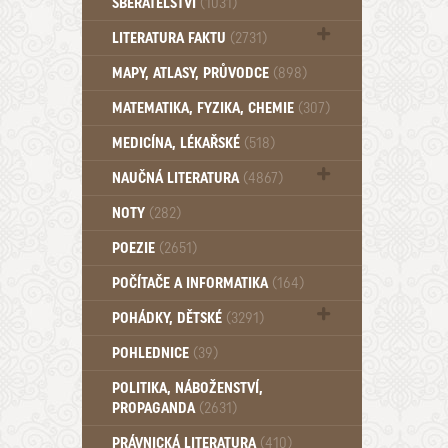
SBĚRATELSTVÍ
(1031)
Dům a byt (102)
LITERATURA FAKTU
(2731)
Katalogy (503)
MAPY, ATLASY, PRŮVODCE
(898)
MATEMATIKA, FYZIKA, CHEMIE
(307)
MEDICÍNA, LÉKAŘSKÉ
(518)
NAUČNÁ LITERATURA
(4867)
Zdraví a zdraví životní styl (510)
NOTY
(282)
POEZIE
(2651)
POČÍTAČE A INFORMATIKA
(164)
POHÁDKY, DĚTSKÉ
(3291)
Pro děti a mládež (2887)
POHLEDNICE
(39)
Pohádky, Dětské - Do roku 1948 (175)
POLITIKA, NÁBOŽENSTVÍ,
Pohádky, Dětské - Od roku 1949 (257)
PROPAGANDA
(2631)
PRÁVNICKÁ LITERATURA
(410)