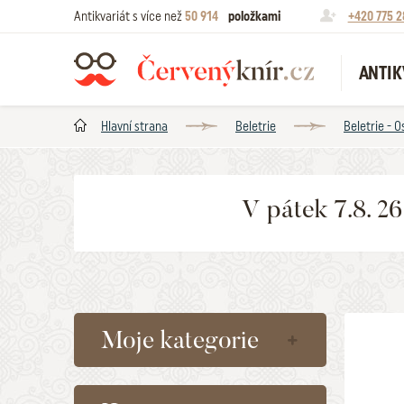
Antikvariát s více než
50 914
položkami
+420 775 2
ANTIK
Hlavní strana
Beletrie
Beletrie - O
V pátek 7.8. 2
Moje kategorie