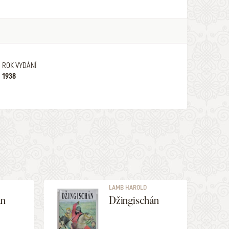
ROK VYDÁNÍ
1938
LAMB HAROLD
án
Džingischán