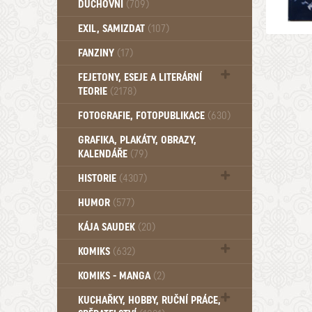
DUCHOVNÍ
(709)
Okultismus (110)
EXIL, SAMIZDAT
(107)
Záhady (105)
FANZINY
(17)
FEJETONY, ESEJE A LITERÁRNÍ
TEORIE
(2178)
Citáty, aforismy, snáře, přísloví,
FOTOGRAFIE, FOTOPUBLIKACE
(630)
afirmace (106)
GRAFIKA, PLAKÁTY, OBRAZY,
KALENDÁŘE
(79)
HISTORIE
(4307)
Mytologie, Mýty, Báje, Pověsti (203)
HUMOR
(577)
KÁJA SAUDEK
(20)
KOMIKS
(632)
Komiks - Čtyřlístek (234)
KOMIKS - MANGA
(2)
Komiks - Ostatní (180)
KUCHAŘKY, HOBBY, RUČNÍ PRÁCE,