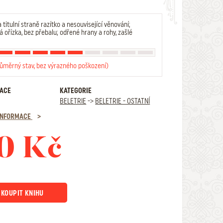
 titulní straně razítko a nesouvisející věnování;
á ořízka, bez přebalu; odřené hrany a rohy, zašlé
růměrný stav, bez výrazného poškození)
RACE
KATEGORIE
BELETRIE
->
BELETRIE - OSTATNÍ
 INFORMACE
0 Kč
KOUPIT KNIHU