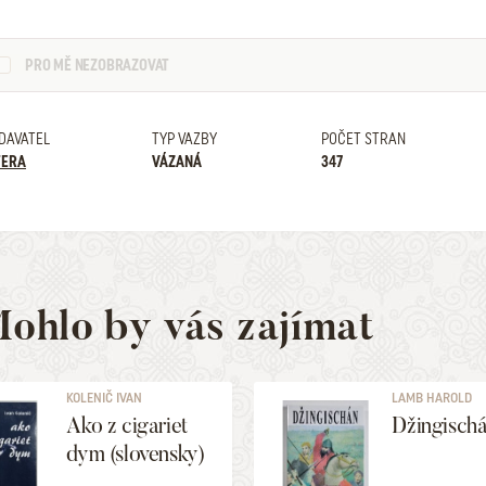
PRO MĚ NEZOBRAZOVAT
DAVATEL
TYP VAZBY
POČET STRAN
TERA
VÁZANÁ
347
ohlo by vás zajímat
KOLENIČ IVAN
LAMB HAROLD
Ako z cigariet
Džingisch
dym (slovensky)