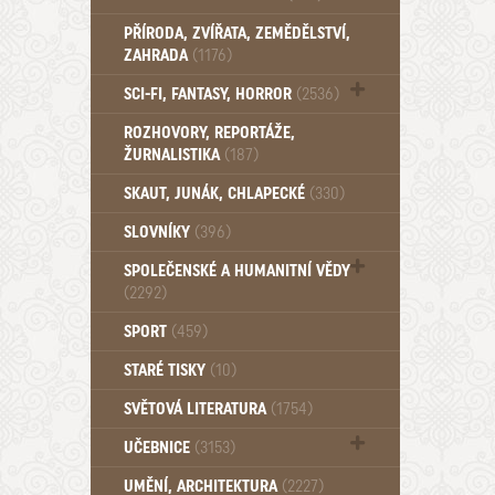
PŘÍRODA, ZVÍŘATA, ZEMĚDĚLSTVÍ,
ZAHRADA
(1176)
SCI-FI, FANTASY, HORROR
(2536)
UFO (14)
ROZHOVORY, REPORTÁŽE,
ŽURNALISTIKA
(187)
SKAUT, JUNÁK, CHLAPECKÉ
(330)
SLOVNÍKY
(396)
SPOLEČENSKÉ A HUMANITNÍ VĚDY
(2292)
Pedagogika (191)
SPORT
(459)
Filozofie, sociologie (859)
STARÉ TISKY
(10)
Psychologie a osobní rozvoj (761)
SVĚTOVÁ LITERATURA
(1754)
UČEBNICE
(3153)
Učebnice - Jazykové (1297)
UMĚNÍ, ARCHITEKTURA
(2227)