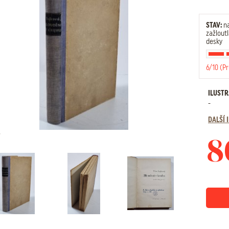
STAV:
na
zažloutl
desky
6/10 (P
ILUST
-
DALŠÍ
8