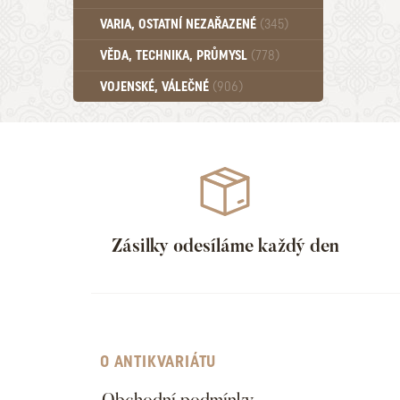
Učebnice - SŠ (789)
VARIA, OSTATNÍ NEZAŘAZENÉ
(345)
Učebnice - VŠ (259)
Učebnice - ZŠ (556)
VĚDA, TECHNIKA, PRŮMYSL
(778)
Učebnice - Ostatní (499)
VOJENSKÉ, VÁLEČNÉ
(906)
Zásilky odesíláme každý den
O ANTIKVARIÁTU