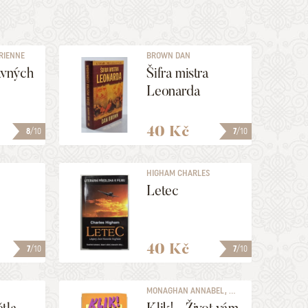
RIENNE
BROWN DAN
ávných
Šifra mistra
Leonarda
40 Kč
8
/10
7
/10
HIGHAM CHARLES
Letec
40 Kč
7
/10
7
/10
MONAGHAN ANNABEL, ...