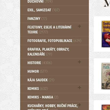
M
DUCHOVNÍ
(709)
Okultismus (110)
EXIL, SAMIZDAT
(107)
Záhady (105)
FANZINY
(17)
FEJETONY, ESEJE A LITERÁRNÍ
TEORIE
(2177)
Citáty, aforismy, snáře, přísloví,
FOTOGRAFIE, FOTOPUBLIKACE
(629)
afirmace (106)
GRAFIKA, PLAKÁTY, OBRAZY,
KALENDÁŘE
(79)
HISTORIE
(4306)
Mytologie, Mýty, Báje, Pověsti (203)
HUMOR
(577)
KÁJA SAUDEK
(21)
KOMIKS
(632)
Komiks - Čtyřlístek (232)
KOMIKS - MANGA
(2)
Komiks - Ostatní (180)
KUCHAŘKY, HOBBY, RUČNÍ PRÁCE,