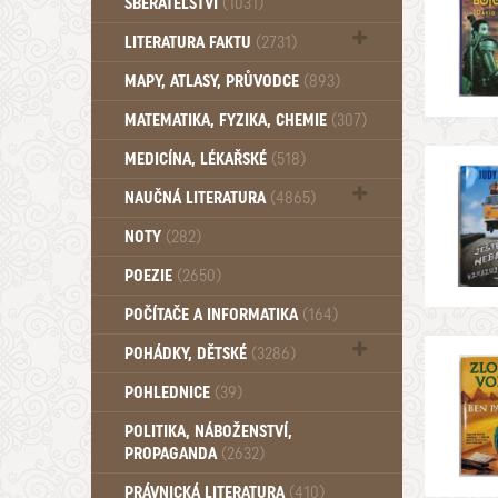
SBĚRATELSTVÍ
(1031)
Dům a byt (102)
LITERATURA FAKTU
(2731)
Katalogy (503)
MAPY, ATLASY, PRŮVODCE
(893)
MATEMATIKA, FYZIKA, CHEMIE
(307)
MEDICÍNA, LÉKAŘSKÉ
(518)
NAUČNÁ LITERATURA
(4865)
Zdraví a zdraví životní styl (510)
NOTY
(282)
POEZIE
(2650)
POČÍTAČE A INFORMATIKA
(164)
POHÁDKY, DĚTSKÉ
(3286)
Pro děti a mládež (2882)
POHLEDNICE
(39)
Pohádky, Dětské - Do roku 1948 (174)
POLITIKA, NÁBOŽENSTVÍ,
Pohádky, Dětské - Od roku 1949 (257)
PROPAGANDA
(2632)
PRÁVNICKÁ LITERATURA
(410)