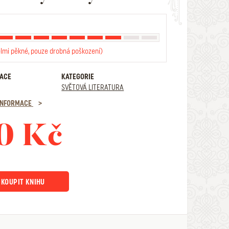
elmi pěkné, pouze drobná poškození)
RACE
KATEGORIE
SVĚTOVÁ LITERATURA
 INFORMACE
0 Kč
KOUPIT KNIHU