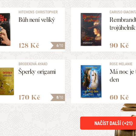
HITCHENS CHRISTOPHER
CARUSO GIACINT
Bůh není veliký
Rembrand
trojúhelník
128 Kč
90 Kč
6
/10
BRODEKOVÁ AYAKO
ROSE MELANIE
Šperky origami
Má noc je 
den
170 Kč
60 Kč
8
/10
NAČÍST DALŠÍ (+
21
)