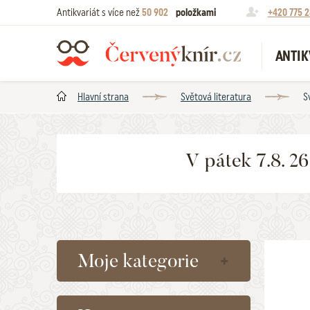
Antikvariát s více než
50 902
položkami
+420 775 2
ANTIK
Hlavní strana
Světová literatura
S
V pátek 7.8. 2
Moje kategorie