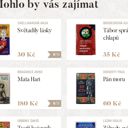
ohlo by vás zajímat
SNELLMANOVÁ ANJA
BRODEUROVÁ AS
Světadíly lásky
Tábor spr
chlapů
30 Kč
35 Kč
8
/10
BRAGANCE ANNE
DOHERTY PAUL
Mata Hari
Pán moru
180 Kč
60 Kč
8
/10
GIBBINS DAVID
LEONI GIULIO