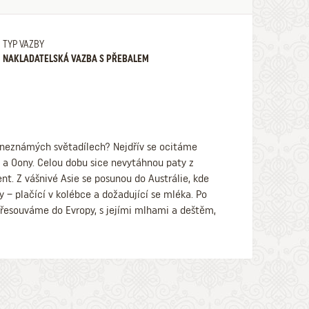
TYP VAZBY
NAKLADATELSKÁ VAZBA S PŘEBALEM
i neznámých světadílech? Nejdřív se ocitáme
e a Oony. Celou dobu sice nevytáhnou paty z
nent. Z vášnivé Asie se posunou do Austrálie, kde
y – plačící v kolébce a dožadující se mléka. Po
esouváme do Evropy, s jejími mlhami a deštěm,