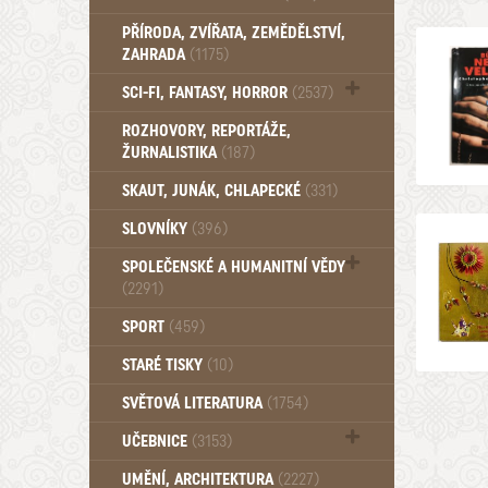
PŘÍRODA, ZVÍŘATA, ZEMĚDĚLSTVÍ,
ZAHRADA
(1175)
SCI-FI, FANTASY, HORROR
(2537)
UFO (14)
ROZHOVORY, REPORTÁŽE,
ŽURNALISTIKA
(187)
SKAUT, JUNÁK, CHLAPECKÉ
(331)
SLOVNÍKY
(396)
SPOLEČENSKÉ A HUMANITNÍ VĚDY
(2291)
Pedagogika (191)
SPORT
(459)
Filozofie, sociologie (859)
STARÉ TISKY
(10)
Psychologie a osobní rozvoj (760)
SVĚTOVÁ LITERATURA
(1754)
UČEBNICE
(3153)
Učebnice - Jazykové (1297)
UMĚNÍ, ARCHITEKTURA
(2227)