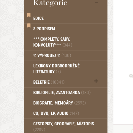
Kategorie
EDICE
S PODPISEM
***KOMPLETY, SADY,
KONVOLUTY***
(344)
% VÝPRODEJ %
(100)
LEXIKONY DOBRODRUŽNÉ
LITERATURY
(7)
BELETRIE
(10841)
Beletrie - Historická (1388)
BIBLIOFILIE, AVANTGARDA
(180)
Beletrie - Humoristické (501)
BIOGRAFIE, MEMOÁRY
(2593)
Beletrie - Povídky (1757)
Beletrie - Thrillery, krimi (1179)
CD, DVD, LP, AUDIO
(147)
Beletrie - Válečné romány (489)
Beletrie - Ženské a dívčí romány
CESTOPISY, GEOGRAFIE, MÍSTOPIS
(2209)
(1522)