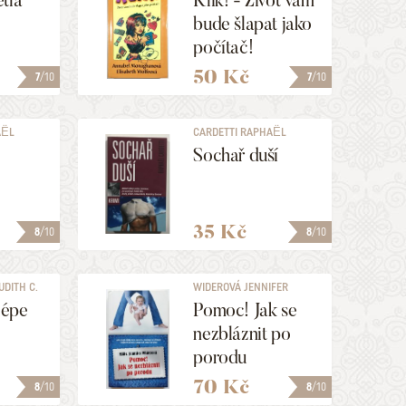
tla
Klik! - Život vám
bude šlapat jako
počítač!
50 Kč
7
/10
7
/10
AËL
CARDETTI RAPHAËL
Sochař duší
35 Kč
8
/10
8
/10
UDITH C.
WIDEROVÁ JENNIFER
lépe
Pomoc! Jak se
nezbláznit po
porodu
70 Kč
8
/10
8
/10