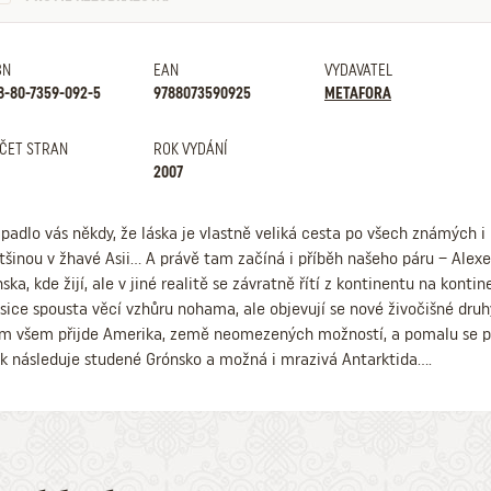
BN
EAN
VYDAVATEL
8-80-7359-092-5
9788073590925
METAFORA
ČET STRAN
ROK VYDÁNÍ
2007
padlo vás někdy, že láska je vlastně veliká cesta po všech známých 
tšinou v žhavé Asii… A právě tam začíná i příběh našeho páru – Alex
nska, kde žijí, ale v jiné realitě se závratně řítí z kontinentu na konti
 sice spousta věcí vzhůru nohama, ale objevují se nové živočišné druh
m všem přijde Amerika, země neomezených možností, a pomalu se př
k následuje studené Grónsko a možná i mrazivá Antarktida….