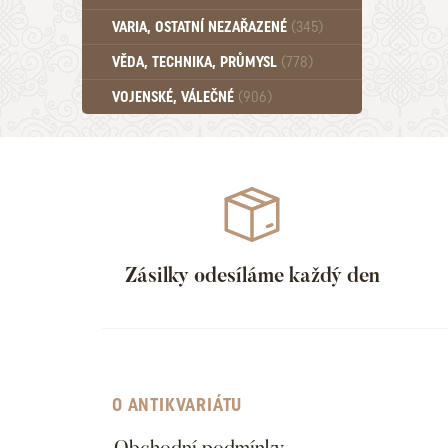
Učebnice - SŠ (789)
VARIA, OSTATNÍ NEZAŘAZENÉ
(345)
Učebnice - VŠ (259)
Učebnice - ZŠ (556)
VĚDA, TECHNIKA, PRŮMYSL
(778)
Učebnice - Ostatní (499)
VOJENSKÉ, VÁLEČNÉ
(906)
Zásilky odesíláme každý den
O ANTIKVARIÁTU