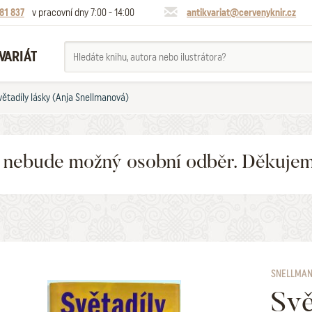
81 837
v pracovní dny 7:00 - 14:00
antikvariat@cervenyknir.cz
VARIÁT
větadíly lásky (Anja Snellmanová)
6 nebude možný osobní odběr. Děkuje
SNELLMAN
Svě