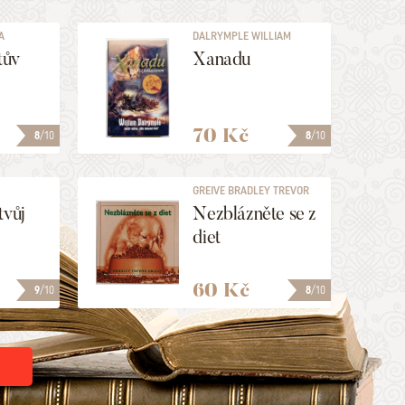
A
DALRYMPLE WILLIAM
tův
Xanadu
70 Kč
8
/10
8
/10
GREIVE BRADLEY TREVOR
tvůj
Nezblázněte se z
diet
60 Kč
9
/10
8
/10