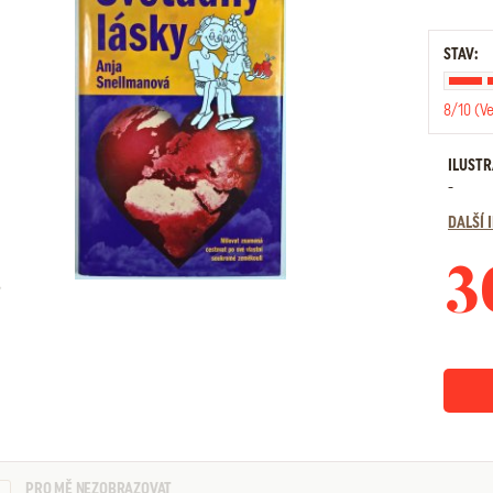
STAV:
8/10 (V
ILUST
-
DALŠÍ
3
PRO MĚ NEZOBRAZOVAT