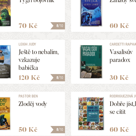
Tygří bojovník
Záhady svě
70 Kč
60 Kč
8
/10
LEIGH JUDY
CARDETTI RAPH
Ještě to nebalím,
Vasalisův
vzkazuje
paradox
babička
120 Kč
30 Kč
8
/10
PASTOR BEN
RODRIGUEZOVÁ J
Zloděj vody
Dobře jíst,
se cítit
50 Kč
60 Kč
8
/10