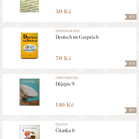
30 Kč
9
/10
HÖPPNEROVÁ VĚRA
Deutsch im Gespräch
70 Kč
6
/10
ČAPKA FRANTIŠEK
Dějepis 9
140 Kč
8
/10
KOLEKTIV
Čítanka 6