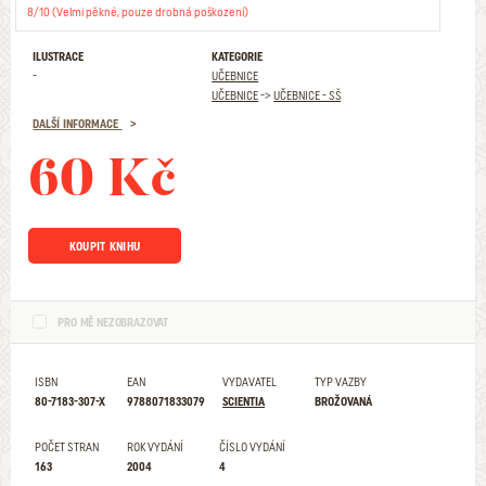
8/10 (Velmi pěkné, pouze drobná poškození)
ILUSTRACE
KATEGORIE
-
UČEBNICE
UČEBNICE
->
UČEBNICE - SŠ
DALŠÍ INFORMACE
60 Kč
KOUPIT KNIHU
PRO MĚ NEZOBRAZOVAT
ISBN
EAN
VYDAVATEL
TYP VAZBY
80-7183-307-X
9788071833079
SCIENTIA
BROŽOVANÁ
POČET STRAN
ROK VYDÁNÍ
ČÍSLO VYDÁNÍ
163
2004
4