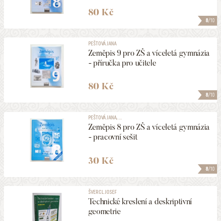
80 Kč
8
/10
PEŠTOVÁ JANA
Zeměpis 9 pro ZŠ a víceletá gymnázia
- příručka pro učitele
80 Kč
8
/10
PEŠTOVÁ JANA, ...
Zeměpis 8 pro ZŠ a víceletá gymnázia
- pracovní sešit
30 Kč
8
/10
ŠVERCL JOSEF
Technické kreslení a deskriptivní
geometrie