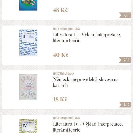
48 Kč
9
/10
HOFFMANN BOHUSLAV
Literatura II. - Výklad interpretace,
literární teorie
40 Kč
9
/10
HAUZEROVÁ JANA
Německá nepravidelná slovesa na
kartách
18 Kč
9
/10
HOFFMANN BOHUSLAV
Literatura IV - Výklad, interpretace,
literární teorie