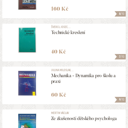
160 Kč
8
/10
ŠVERCL JOSEF, ...
Technické kreslení
40 Kč
7
/10
JULINA MILOSLAV, ...
Mechanika - Dynamika pro školu a
praxi
60 Kč
9
/10
MERTIN VÁCLAV
Ze zkušeností dětského psychologa