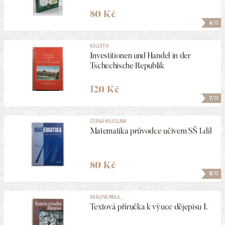
80 Kč
6
/10
KOLEKTIV
Investitionen und Handel in der
Tschechische Republik
120 Kč
7
/10
ČERNÁ MILOSLAVA
Matematika průvodce učivem SŠ 1.díl
80 Kč
8
/10
KRÁLOVÁ PAVLA, ...
Textová příručka k výuce dějepisu I.