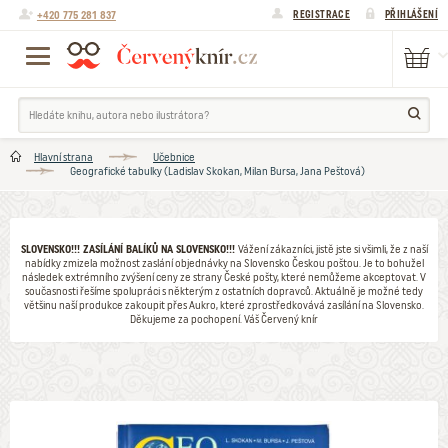
+420 775 281 837
REGISTRACE
PŘIHLÁŠENÍ
Hlavní strana
Učebnice
Geografické tabulky (Ladislav Skokan, Milan Bursa, Jana Peštová)
SLOVENSKO!!! ZASÍLÁNÍ BALÍKŮ NA SLOVENSKO!!!
Vážení zákazníci, jistě jste si všimli, že z naší
nabídky zmizela možnost zaslání objednávky na Slovensko Českou poštou. Je to bohužel
následek extrémního zvýšení ceny ze strany České pošty, které nemůžeme akceptovat. V
současnosti řešíme spolupráci s některým z ostatních dopravců. Aktuálně je možné tedy
většinu naší produkce zakoupit přes Aukro, které zprostředkovává zasílání na Slovensko.
Děkujeme za pochopení. Váš Červený knír