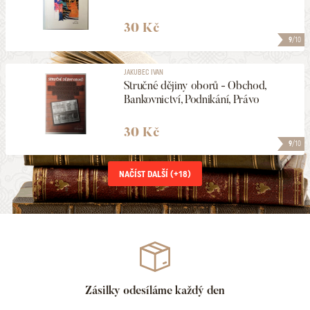
30 Kč
9
/10
JAKUBEC IVAN
Stručné dějiny oborů - Obchod,
Bankovnictví, Podnikání, Právo
30 Kč
9
/10
NAČÍST DALŠÍ (+
18
)
Zásilky odesíláme každý den