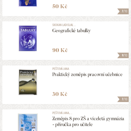
50 Kč
7
/10
SKOKAN LADISLAV, ...
Geografické tabulky
90 Kč
9
/10
PEŠTOVÁ JANA
Praktický zeměpis pracovní učebnice
30 Kč
7
/10
PEŠTOVÁ JANA, ...
Zeměpis 8 pro ZŠ a víceletá gymnázia
- příručka pro učitele