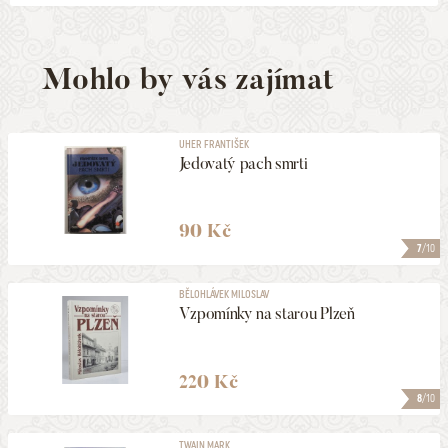
Mohlo by vás zajímat
UHER FRANTIŠEK
Jedovatý pach smrti
90 Kč
7
/10
BĚLOHLÁVEK MILOSLAV
Vzpomínky na starou Plzeň
220 Kč
8
/10
TWAIN MARK