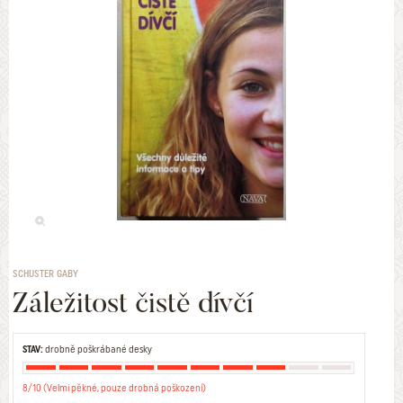
SCHUSTER GABY
Záležitost čistě dívčí
STAV:
drobně poškrábané desky
8/10 (Velmi pěkné, pouze drobná poškození)