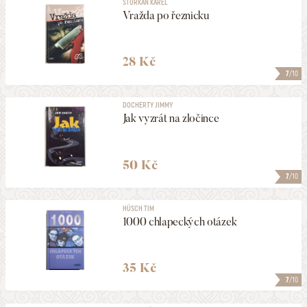
ŠTORKÁN KAREL
Vražda po řeznicku
28 Kč
7
/10
DOCHERTY JIMMY
Jak vyzrát na zločince
50 Kč
7
/10
HÜSCH TIM
1000 chlapeckých otázek
35 Kč
7
/10