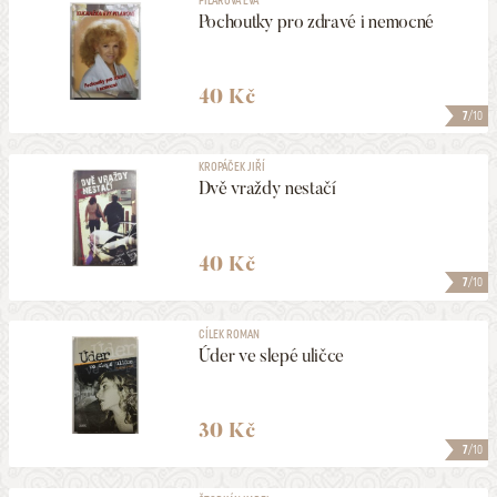
Pochoutky pro zdravé i nemocné
40 Kč
7
/10
KROPÁČEK JIŘÍ
Dvě vraždy nestačí
40 Kč
7
/10
CÍLEK ROMAN
Úder ve slepé uličce
30 Kč
7
/10