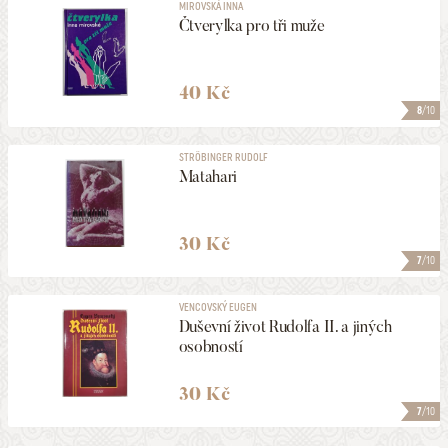
MIROVSKÁ INNA
Čtverylka pro tři muže
40 Kč
8
/10
STRÖBINGER RUDOLF
Matahari
30 Kč
7
/10
VENCOVSKÝ EUGEN
Duševní život Rudolfa II. a jiných
osobností
30 Kč
7
/10