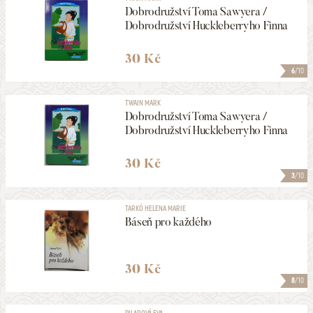
Dobrodružství Toma Sawyera /
Dobrodružství Huckleberryho Finna
30 Kč
6
/10
TWAIN MARK
Dobrodružství Toma Sawyera /
Dobrodružství Huckleberryho Finna
30 Kč
3
/10
TARKÓ HELENA MARIE
Báseň pro každého
30 Kč
8
/10
PILAROVÁ EVA