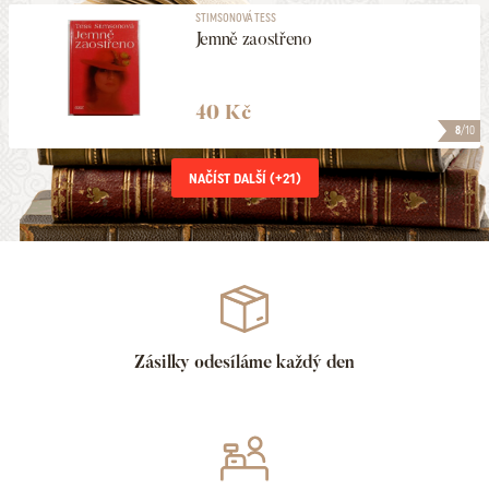
STIMSONOVÁ TESS
Jemně zaostřeno
40 Kč
8
/10
NAČÍST DALŠÍ (+
21
)
Zásilky odesíláme každý den