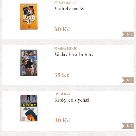
PŘIBSKÝ VLADIMÍR
Vrah zhasne 3x
30 Kč
6
/10
POKORNÝ ZDENĚK
Václav Havel a ženy
35 Kč
7
/10
JAŠOVÁ JANA
Kroky, co slýcháš
40 Kč
8
/10