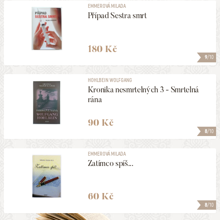
EMMEROVÁ MILADA
Případ Sestra smrt
180 Kč
9
/10
HOHLBEIN WOLFGANG
Kronika nesmrtelných 3 - Smrtelná
rána
90 Kč
8
/10
EMMEROVÁ MILADA
Zatímco spíš...
60 Kč
8
/10