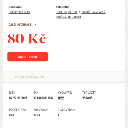
ILUSTRACE
KATEGORIE
PHILIPS HOPMAN
POHÁDKY, DĚTSKÉ
->
PRO DĚTI A MLÁDEŽ
NAUČNÁ LITERATURA
DALŠÍ INFORMACE
80 Kč
KOUPIT KNIHU
PRO MĚ NEZOBRAZOVAT
ISBN
EAN
VYDAVATEL
TYP VAZBY
80-7211-178-7
9788072111787
NAVA
VÁZANÁ
POČET STRAN
ROK VYDÁNÍ
ČÍSLO VYDÁNÍ
264
2004
1