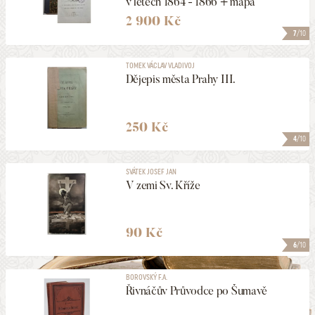
v letech 1864 - 1866 + mapa
2 900 Kč
7
/10
TOMEK VÁCLAV VLADIVOJ
Dějepis města Prahy III.
250 Kč
4
/10
SVÁTEK JOSEF JAN
V zemi Sv. Kříže
90 Kč
6
/10
BOROVSKÝ F.A.
Řivnáčův Průvodce po Šumavě