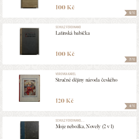
100 Kč
5
/10
SCHULZ FERDINAND
Latinská babička
100 Kč
7
/10
VOROVKA KAREL
Stručné dějiny národa českého
120 Kč
4
/10
SCHULZ FERDINAND, ...
Moje nebožka, Novely (2 v 1)