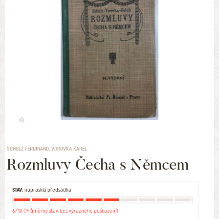
SCHULZ FERDINAND, VOROVKA KAREL
Rozmluvy Čecha s Němcem
STAV:
naprasklá předsádka
6/10 (Průměrný stav, bez výrazného poškození)