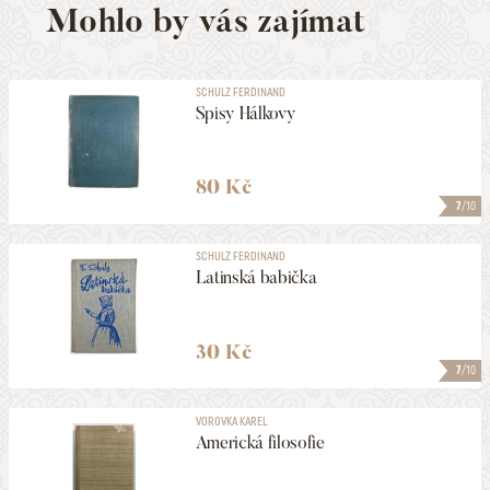
Mohlo by vás zajímat
SCHULZ FERDINAND
Spisy Hálkovy
80 Kč
7
/10
SCHULZ FERDINAND
Latinská babička
30 Kč
7
/10
VOROVKA KAREL
Americká filosofie