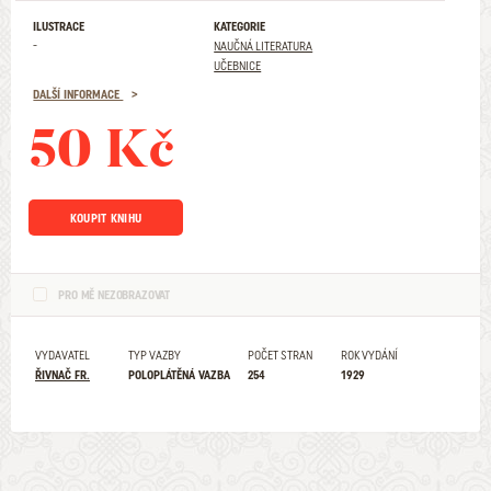
ILUSTRACE
KATEGORIE
-
NAUČNÁ LITERATURA
UČEBNICE
DALŠÍ INFORMACE
50 Kč
KOUPIT KNIHU
PRO MĚ NEZOBRAZOVAT
VYDAVATEL
TYP VAZBY
POČET STRAN
ROK VYDÁNÍ
ŘIVNAČ FR.
POLOPLÁTĚNÁ VAZBA
254
1929