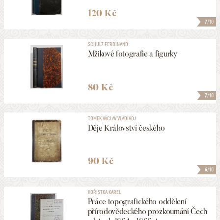
120 Kč
7
/10
SCHULZ FERDINAND
Mžikové fotografie a figurky
80 Kč
7
/10
TOMEK VÁCLAV VLADIVOJ
Děje Království českého
90 Kč
6
/10
KOŘISTKA KAREL
Práce topografického oddělení
přírodovědeckého prozkoumání Čech