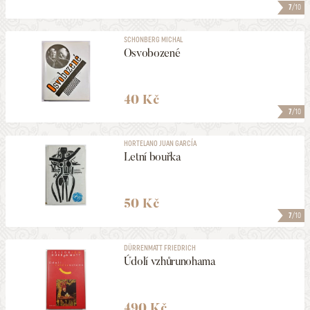
7
/10
SCHONBERG MICHAL
Osvobozené
40 Kč
7
/10
HORTELANO JUAN GARCÍA
Letní bouřka
50 Kč
7
/10
DÜRRENMATT FRIEDRICH
Údolí vzhůrunohama
490 Kč