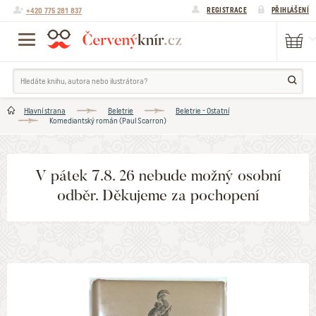
+420 775 281 837
REGISTRACE
PŘIHLÁŠENÍ
Hlavní strana
Beletrie
Beletrie - Ostatní
Komediantský román (Paul Scarron)
V pátek 7.8. 26 nebude možný osobní
odběr. Děkujeme za pochopení