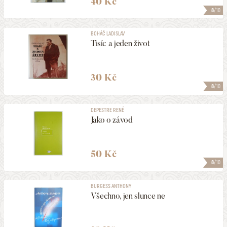
40 Kč
8
/10
BOHÁČ LADISLAV
Tisíc a jeden život
30 Kč
8
/10
DEPESTRE RENÉ
Jako o závod
50 Kč
8
/10
BURGESS ANTHONY
Všechno, jen slunce ne