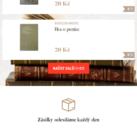
20 Kč
8
/10
BODELSEN ANDERS
Hra o peníze
20 Kč
8
/10
NAČÍST DALŠÍ (+
21
)
Zásilky odesíláme každý den