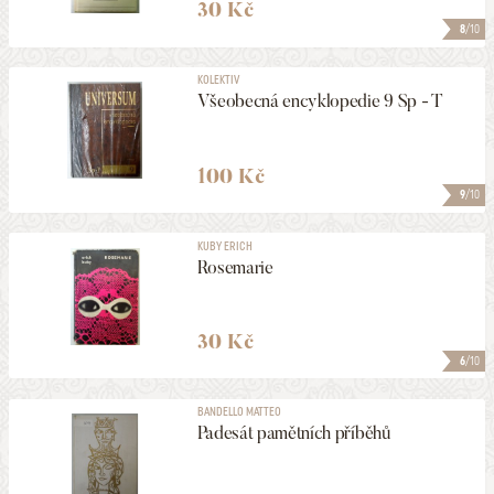
30 Kč
8
/10
KOLEKTIV
Všeobecná encyklopedie 9 Sp - T
100 Kč
9
/10
KUBY ERICH
Rosemarie
30 Kč
6
/10
BANDELLO MATTEO
Padesát pamětních příběhů