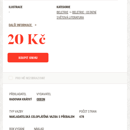
ILUSTRACE
KATEGORIE
-
BELETRIE
->
BELETRIE - OSTATNÍ
SVĚTOVÁ LITERATURA
DALŠÍ INFORMACE
20 Kč
KOUPIT KNIHU
PRO MĚ NEZOBRAZOVAT
PŘEKLADATEL
VYDAVATEL
RADOVAN KRÁTKÝ
ODEON
TYP VAZBY
POČET STRAN
NAKLADATELSKÁ CELOPLÁTĚNÁ VAZBA S PŘEBALEM
478
ROK VYDÁNÍ
NÁKLAD