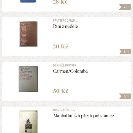
28 Kč
9
/10
FRUTTERO CARLO, ...
Paní z neděle
20 Kč
8
/10
MÉRIMÉE PROSPER
Carmen/Colomba
50 Kč
8
/10
PASSOS JOHN DOS
Manhattanská přestupní stanice