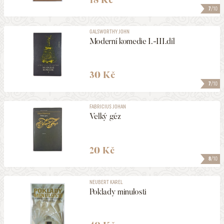
7
/10
GALSWORTHY JOHN
Moderní komedie I.-III.díl
30 Kč
7
/10
FABRICIUS JOHAN
Velký géz
20 Kč
8
/10
NEUBERT KAREL
Poklady minulosti