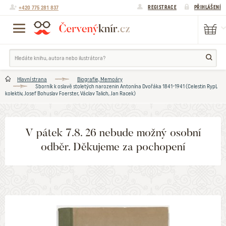
+420 775 281 837
REGISTRACE
PŘIHLÁŠENÍ
Hlavní strana
Biografie, Memoáry
Sborník k oslavě stoletých narozenin Antonína Dvořáka 1841-1941 (Celestin Rypl,
kolektiv, Josef Bohuslav Foerster, Václav Talich, Jan Racek)
V pátek 7.8. 26 nebude možný osobní
odběr. Děkujeme za pochopení