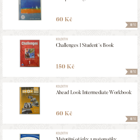
60 Kč
8
/10
KOLEKTIV
Challenges 1 Student´s Book
150 Kč
8
/10
KOLEKTIV
Ahead Look Intermediate Workbook
60 Kč
8
/10
KOLEKTIV
Maturitní otázky z matematiky