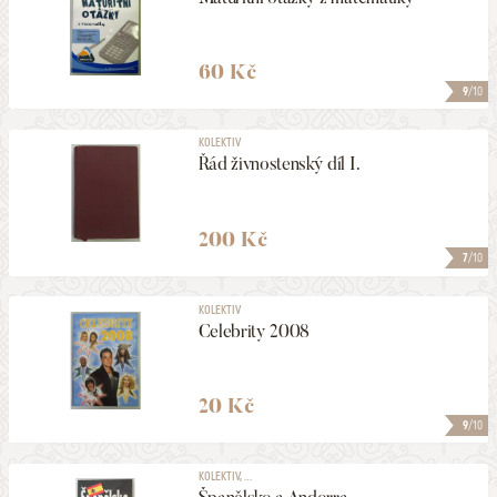
60 Kč
9
/10
KOLEKTIV
Řád živnostenský díl I.
200 Kč
7
/10
KOLEKTIV
Celebrity 2008
20 Kč
9
/10
KOLEKTIV, ...