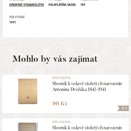
EVROPSKÉ VYDAVATELSTVO
POLOPLÁTĚNÁ VAZBA
189
ROK VYDÁNÍ
1941
Mohlo by vás zajímat
RYPL CELESTIN, ...
Sborník k oslavě stoletých narozenin
Antonína Dvořáka 1841-1941
90 Kč
6
/10
RYPL CELESTIN, ...
Sborník k oslavě stoletých narozenin