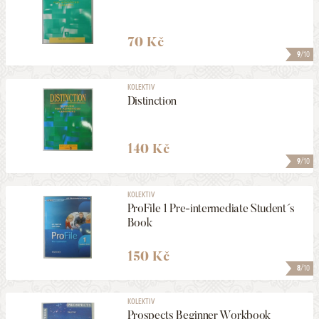
70 Kč
9
/10
KOLEKTIV
Distinction
140 Kč
9
/10
KOLEKTIV
ProFile 1 Pre-intermediate Student´s
Book
150 Kč
8
/10
KOLEKTIV
Prospects Beginner Workbook