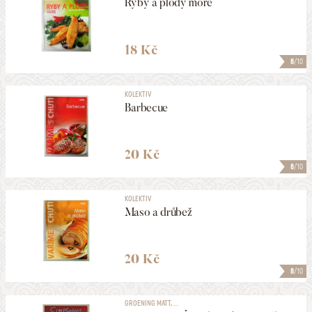
Ryby a plody moře
18 Kč
8
/10
KOLEKTIV
Barbecue
20 Kč
8
/10
KOLEKTIV
Maso a drůbež
20 Kč
8
/10
GROENING MATT, ...