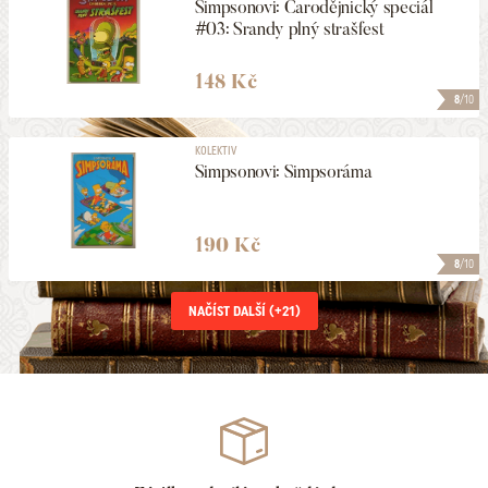
Simpsonovi: Čarodějnický speciál
#03: Srandy plný strašfest
148 Kč
8
/10
KOLEKTIV
Simpsonovi: Simpsoráma
190 Kč
8
/10
NAČÍST DALŠÍ (+
21
)