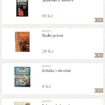
Španělsko a Andorra
18 Kč
7
/10
KOLEKTIV
Sladké pečení
20 Kč
8
/10
KOLEKTIV
Zvířátka v divočině
8 Kč
7
/10
KOLEKTIV