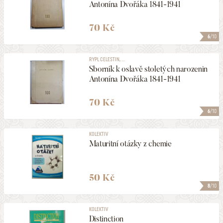
Antonína Dvořáka 1841-1941
70 Kč
6
/10
RYPL CELESTIN, ...
Sborník k oslavě stoletých narozenin
Antonína Dvořáka 1841-1941
70 Kč
6
/10
KOLEKTIV
Maturitní otázky z chemie
50 Kč
8
/10
KOLEKTIV
Distinction