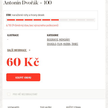
Antonín Dvořák - 100
STAV:
naražené rohy a hrany desek
6/10 (Průměrný stav, bez výrazného poškození)
ILUSTRACE
KATEGORIE
-
BIOGRAFIE, MEMOÁRY
DIVADLO, FILM, HUDBA, TANEC
DALŠÍ INFORMACE
60 Kč
KOUPIT KNIHU
PRO MĚ NEZOBRAZOVAT
VYDAVATEL
TYP VAZBY
POČET STRAN