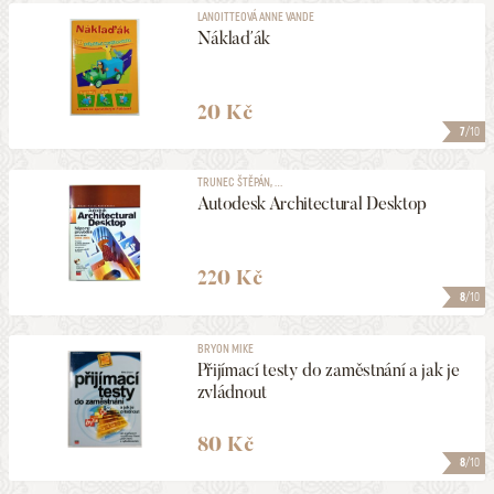
LANOITTEOVÁ ANNE VANDE
Náklaďák
20 Kč
7
/10
TRUNEC ŠTĚPÁN, ...
Autodesk Architectural Desktop
220 Kč
8
/10
BRYON MIKE
Přijímací testy do zaměstnání a jak je
zvládnout
80 Kč
8
/10