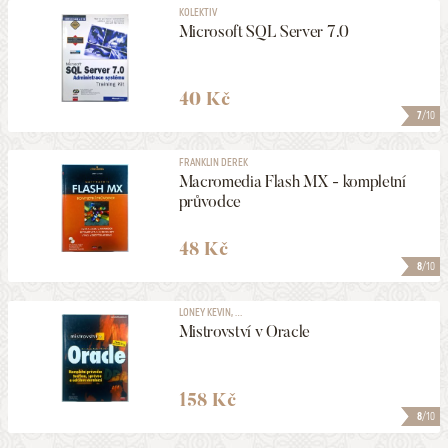
KOLEKTIV
Microsoft SQL Server 7.0
40 Kč
7
/10
FRANKLIN DEREK
Macromedia Flash MX - kompletní
průvodce
48 Kč
8
/10
LONEY KEVIN, ...
Mistrovství v Oracle
158 Kč
8
/10