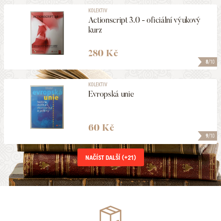
KOLEKTIV
Actionscript 3.0 - oficiální výukový
kurz
280 Kč
8
/10
KOLEKTIV
Evropská unie
60 Kč
9
/10
NAČÍST DALŠÍ (+
21
)