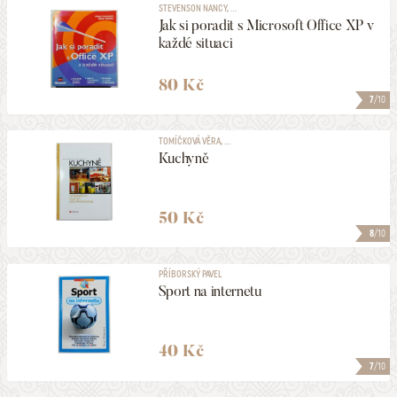
STEVENSON NANCY, ...
Jak si poradit s Microsoft Office XP v
každé situaci
80 Kč
7
/10
TOMÍČKOVÁ VĚRA, ...
Kuchyně
50 Kč
8
/10
PŘÍBORSKÝ PAVEL
Sport na internetu
40 Kč
7
/10