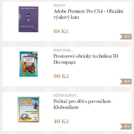
KOLEKTIV
Adobe Premiere Pro CS4 - Oficiální
výukový kurz
68 Kč
8
/10
PENNY SUSAN, ...
Prostorové obrázky technikou 3D
Découpage
90 Kč
8
/10
RŮŽIČKA OLDŘICH, ...
Počítač pro děti s pavoučkem
Kloboučkem
40 Kč
8
/10