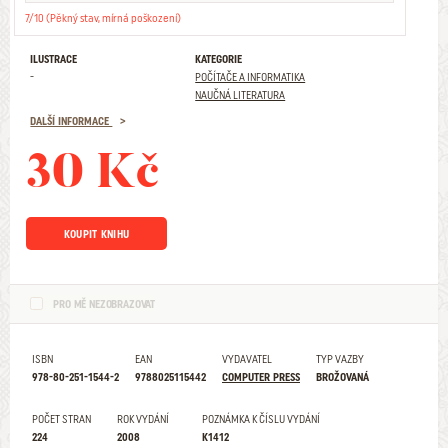
7/10 (Pěkný stav, mírná poškození)
ILUSTRACE
KATEGORIE
-
POČÍTAČE A INFORMATIKA
NAUČNÁ LITERATURA
DALŠÍ INFORMACE
30 Kč
KOUPIT KNIHU
PRO MĚ NEZOBRAZOVAT
ISBN
EAN
VYDAVATEL
TYP VAZBY
978-80-251-1544-2
9788025115442
COMPUTER PRESS
BROŽOVANÁ
POČET STRAN
ROK VYDÁNÍ
POZNÁMKA K ČÍSLU VYDÁNÍ
224
2008
K1412