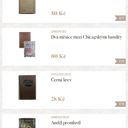
50 Kč
4
/10
LONDON GEO
Dva měsíce mezi Chicagskými bandity
60 Kč
7
/10
GUILLLOUX LOUIS
Černá krev
28 Kč
7
/10
DANDOLO MILLY
Anděl promluvil