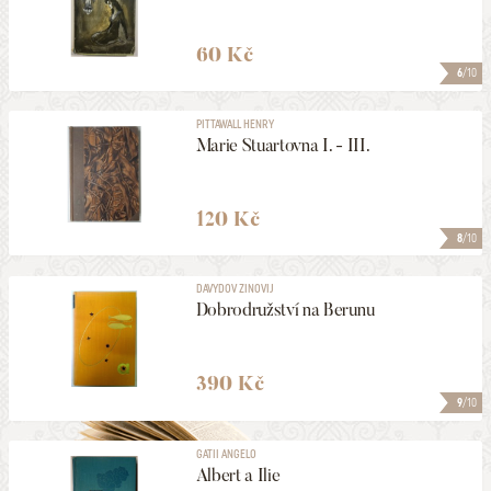
60 Kč
6
/10
PITTAWALL HENRY
Marie Stuartovna I. - III.
120 Kč
8
/10
DAVYDOV ZINOVIJ
Dobrodružství na Berunu
390 Kč
9
/10
GATII ANGELO
Albert a Ilie