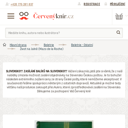
+420 775 281 837
REGISTRACE
PŘIHLÁŠENÍ
Hlavní strana
Beletrie
Beletrie - Ostatní
Život na Jalně (Mazo de la Roche)
SLOVENSKO!!! ZASÍLÁNÍ BALÍKŮ NA SLOVENSKO!!!
Vážení zákazníci, jistě jste si všimli, že z naší
nabídky zmizela možnost zaslání objednávky na Slovensko Českou poštou. Je to bohužel
následek extrémního zvýšení ceny ze strany České pošty, které nemůžeme akceptovat. V
současnosti řešíme spolupráci s některým z ostatních dopravců. Aktuálně je možné tedy
většinu naší produkce zakoupit přes Aukro, které zprostředkovává zasílání na Slovensko.
Děkujeme za pochopení. Váš Červený knír