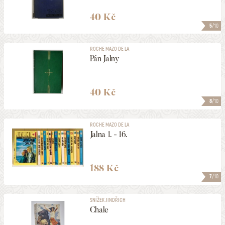
40 Kč
5
/10
ROCHE MAZO DE LA
Pán Jalny
40 Kč
8
/10
ROCHE MAZO DE LA
Jalna 1. - 16.
188 Kč
7
/10
SNÍŽEK JINDŘICH
Chale