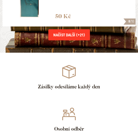
50 Kč
8
/10
NAČÍST DALŠÍ (+
21
)
Zásilky odesíláme každý den
Osobní odběr