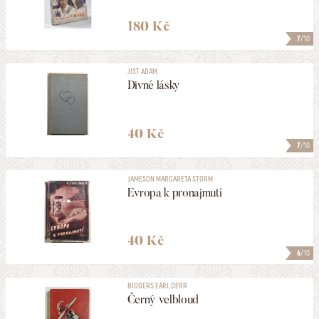
180 Kč
7
/10
JIST ADAM
Divné lásky
40 Kč
7
/10
JAMESON MARGARETA STORM
Evropa k pronajmutí
40 Kč
6
/10
BIGGERS EARL DERR
Černý velbloud