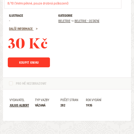
8/10 (Velmi pěkné, pouze drobná poškození)
ILUSTRACE
KATEGORIE
-
BELETRIE
->
BELETRIE - OSTATNÍ
DALŠÍ INFORMACE
30 Kč
KOUPIT KNIHU
PRO MĚ NEZOBRAZOVAT
VYDAVATEL
TYP VAZBY
POČET STRAN
ROK VYDÁNÍ
JULIUS ALBERT
VÁZANÁ
282
1935