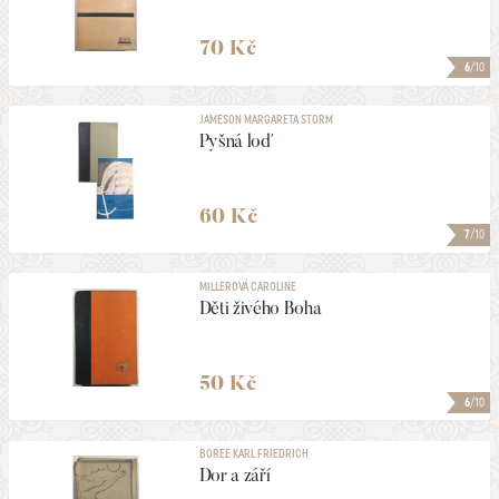
70 Kč
6
/10
JAMESON MARGARETA STORM
Pyšná loď
60 Kč
7
/10
MILLEROVÁ CAROLINE
Děti živého Boha
50 Kč
6
/10
BOREE KARL FRIEDRICH
Dor a září