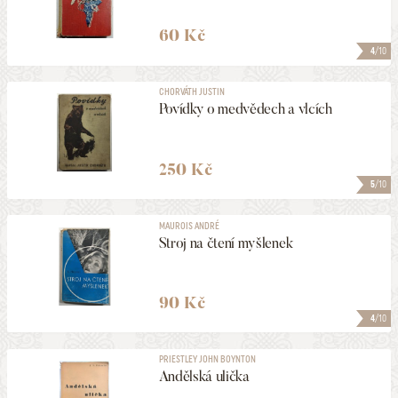
60 Kč
4
/10
CHORVÁTH JUSTIN
Povídky o medvědech a vlcích
250 Kč
5
/10
MAUROIS ANDRÉ
Stroj na čtení myšlenek
90 Kč
4
/10
PRIESTLEY JOHN BOYNTON
Andělská ulička