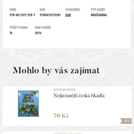
ISBN
EAN
VYDAVATEL
TYP VAZBY
978-80-7371-218-1
9788073712181
SUN
BROŽOVANÁ
POČET STRAN
ROK VYDÁNÍ
76
2016
Mohlo by vás zajímat
AUTOR NEUVEDEN
Nejkrásnější česká říkadla
70 Kč
8
/10