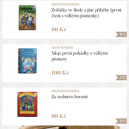
NIKLÍČKOVÁ ALEXANDRA
Zvířátka ve škole a jiné příběhy (první
čtení s velkými písmenky)
60 Kč
9
/10
AUTOR NEUVEDEN
Moje první pohádky s velkými
písmeny
100 Kč
7
/10
NIKLÍČKOVÁ ALEXANDRA
Za sedmero horami
80 Kč
7
/10