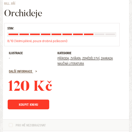
RILL JIŘÍ
Orchideje
STAV:
8/10 (Velmi pěkné, pouze drobná poškození)
ILUSTRACE
KATEGORIE
-
PŘÍRODA, ZVÍŘATA, ZEMĚDĚLSTVÍ, ZAHRADA
NAUČNÁ LITERATURA
DALŠÍ INFORMACE
120 Kč
KOUPIT KNIHU
PRO MĚ NEZOBRAZOVAT