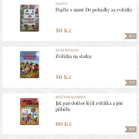
KOLEKTIV
Pojďte s námi: Do pohádky za zvířátky
50 Kč
8
/10
AUTOR NEUVEDEN
Zvířátka na statku
50 Kč
7
/10
NIKLÍČKOVÁ ALEXANDRA
Jak pan doktor léčil zvířátka a jiné
příběhy
60 Kč
9
/10