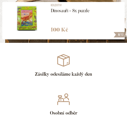
KOLEKTIV
Dinosauři - 8x puzzle
100 Kč
8
/10
Zásilky odesíláme každý den
Osobní odběr