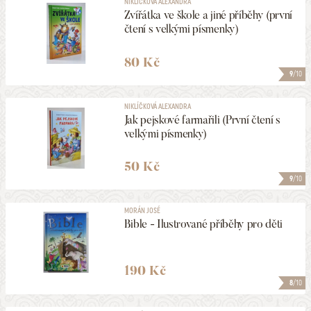
NIKLÍČKOVÁ ALEXANDRA
Zvířátka ve škole a jiné příběhy (první
čtení s velkými písmenky)
80 Kč
9
/10
NIKLÍČKOVÁ ALEXANDRA
Jak pejskové farmařili (První čtení s
velkými písmenky)
50 Kč
9
/10
MORÁN JOSÉ
Bible - Ilustrované příběhy pro děti
190 Kč
8
/10