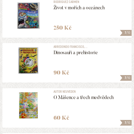
RODRÍGUEZ CARMEN
Život v mořích a oceánech
250 Kč
7
/10
ARREDONDO FRANCISCO, ...
Dinosauři a prehistorie
90 Kč
7
/10
AUTOR NEUVEDEN
O Mášence a třech medvědech
60 Kč
7
/10