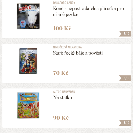
RANSFORD SANDY
Koně - nepostradatelná příručka pro
mladé jezdce
100 Kč
7
/10
NIKLÍČKOVÁ ALEXANDRA
Staré řecké báje a pověsti
70 Kč
8
/10
AUTOR NEUVEDEN
Na statku
90 Kč
8
/10