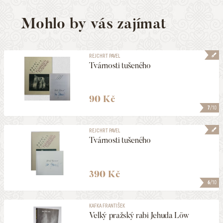
Mohlo by vás zajímat
REJCHRT PAVEL
Tvárnosti tušeného
90 Kč
7
/10
REJCHRT PAVEL
Tvárnosti tušeného
390 Kč
6
/10
KAFKA FRANTIŠEK
Velký pražský rabi Jehuda Löw