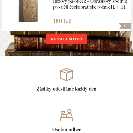
Růžový palouček - Obrázkový sborník
pro děti českobratrské ročník II. + III.
160 Kč
6
/10
NAČÍST DALŠÍ (+
18
)
Zásilky odesíláme každý den
Osobní odběr