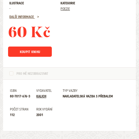
ILUSTRACE
KATEGORIE
-
POEZIE
DALŠÍ INFORMACE
60 Kč
KOUPIT KNIHU
PRO MĚ NEZOBRAZOVAT
ISBN
VYDAVATEL
TYP VAZBY
80-7017-676-3
KALICH
NAKLADATELSKÁ VAZBA S PŘEBALEM
POČET STRAN
ROK VYDÁNÍ
112
2001