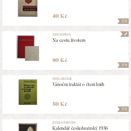
40 Kč
7
/10
JERIE BEDŘICH
Na cestu životem
80 Kč
7
/10
ŠIMSA JAROSLAV
Vánoční traktát o čtení knih
50 Kč
7
/10
KUČERA FRANTIŠEK
Kalendář českobratrský 1936