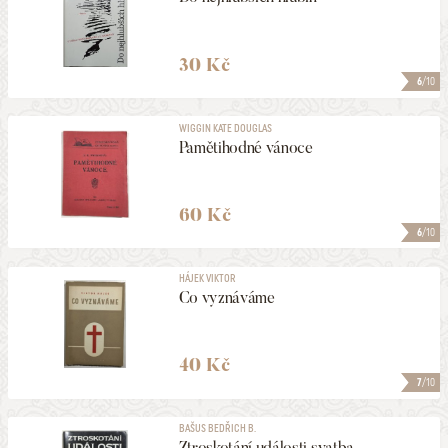
30 Kč
6
/10
WIGGIN KATE DOUGLAS
Pamětihodné vánoce
60 Kč
6
/10
HÁJEK VIKTOR
Co vyznáváme
40 Kč
7
/10
BAŠUS BEDŘICH B.
Ztroskotání události svatba