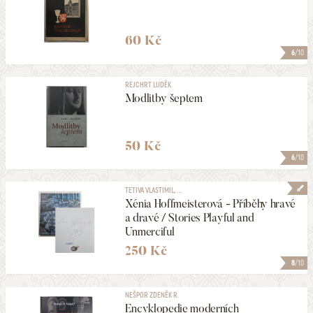
60 Kč
6
/10
REJCHRT LUDĚK
Modlitby šeptem
50 Kč
6
/10
TETIVA VLASTIMIL, ...
Xénia Hoffmeisterová - Příběhy hravé
a dravé / Stories Playful and
Unmerciful
250 Kč
8
/10
NEŠPOR ZDENĚK R.
Encyklopedie moderních