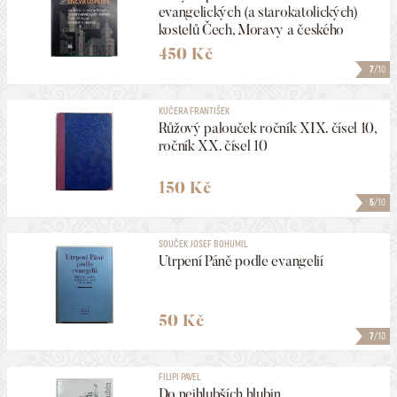
evangelických (a starokatolických)
kostelů Čech, Moravy a českého
Slezska
450 Kč
7
/10
KUČERA FRANTIŠEK
Růžový palouček ročník XIX. čísel 10,
ročník XX. čísel 10
150 Kč
5
/10
SOUČEK JOSEF BOHUMIL
Utrpení Páně podle evangelií
50 Kč
7
/10
FILIPI PAVEL
Do nejhlubších hlubin