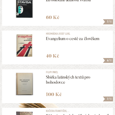
60 Kč
7
/10
HROMÁDKA JOSEF LUKL
Evangelium o cestě za člověkem
40 Kč
6
/10
FILIPI PAVEL
Sbírka latinských textů pro
bohoslovce
100 Kč
7
/10
KUČERA FRANTIŠEK, ...