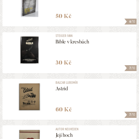
50 Kč
6
/10
STEIGER IVAN
Bible v kresbách
30 Kč
7
/10
BALCAR LUBOMÍR
Astrid
60 Kč
7
/10
AUTOR NEUVEDEN
Její hoch