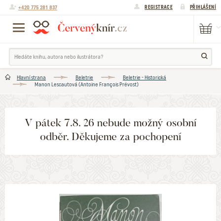
+420 775 281 837
REGISTRACE
PŘIHLÁŠENÍ
Hlavní strana
Beletrie
Beletrie - Historická
Manon Lescautová (Antoine François Prévost)
V pátek 7.8. 26 nebude možný osobní
odběr. Děkujeme za pochopení