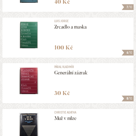
40 Kč
7
/10
LUIS JORGE
Zrcadlo a maska
100 Kč
6
/10
PÁRAL VLADIMÍR
Generální zázrak
30 Kč
8
/10
CHRISTIE AGATHA
Muž v mlze