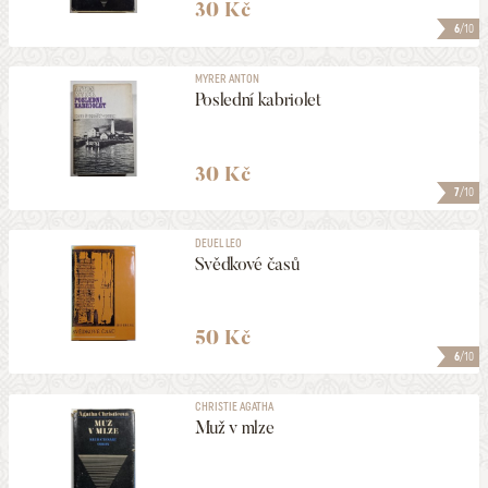
30 Kč
6
/10
MYRER ANTON
Poslední kabriolet
30 Kč
7
/10
DEUEL LEO
Svědkové časů
50 Kč
6
/10
CHRISTIE AGATHA
Muž v mlze