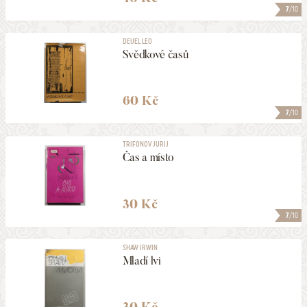
7
/10
DEUEL LEO
Svědkové časů
60 Kč
7
/10
TRIFONOV JURIJ
Čas a místo
30 Kč
7
/10
SHAW IRWIN
Mladí lvi
30 Kč