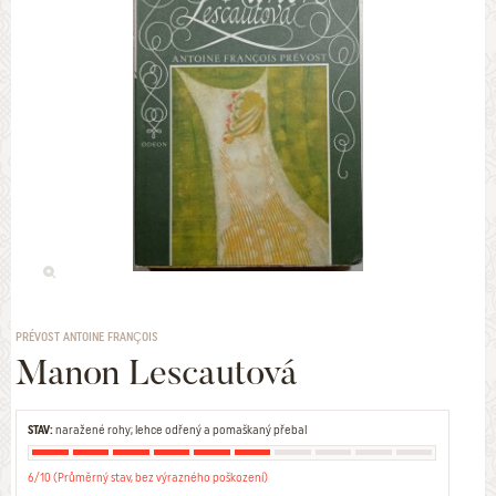
PRÉVOST ANTOINE FRANÇOIS
Manon Lescautová
STAV:
naražené rohy; lehce odřený a pomaškaný přebal
6/10 (Průměrný stav, bez výrazného poškození)