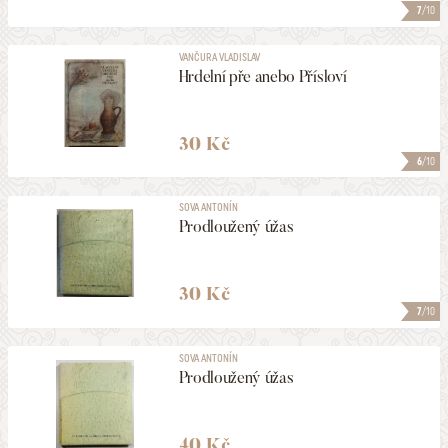
7
/10
VANČURA VLADISLAV
Hrdelní pře anebo Přísloví
30 Kč
6
/10
SOVA ANTONÍN
Prodloužený úžas
30 Kč
7
/10
SOVA ANTONÍN
Prodloužený úžas
40 Kč