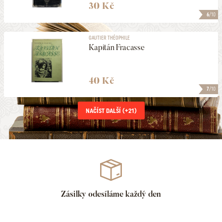
30 Kč
6
/10
GAUTIER THÉOPHILE
Kapitán Fracasse
40 Kč
7
/10
NAČÍST DALŠÍ (+
21
)
Zásilky odesíláme každý den