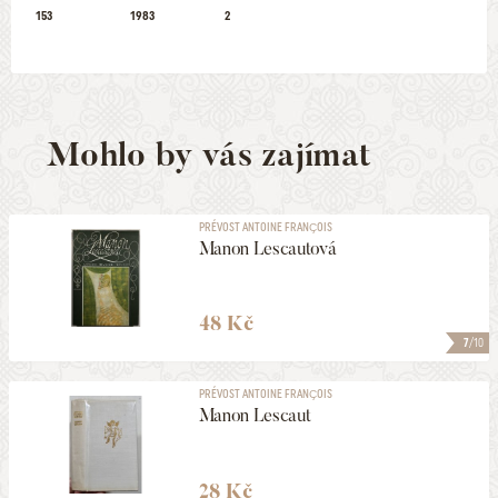
153
1983
2
Mohlo by vás zajímat
PRÉVOST ANTOINE FRANÇOIS
Manon Lescautová
48 Kč
7
/10
PRÉVOST ANTOINE FRANÇOIS
Manon Lescaut
28 Kč