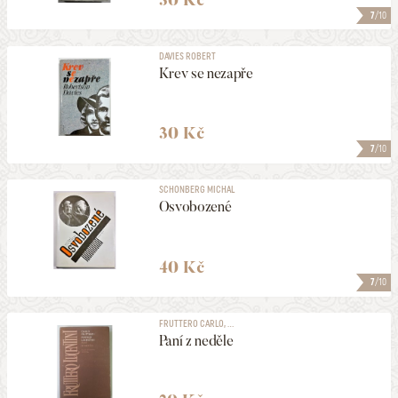
7
/10
DAVIES ROBERT
Krev se nezapře
30 Kč
7
/10
SCHONBERG MICHAL
Osvobozené
40 Kč
7
/10
FRUTTERO CARLO, ...
Paní z neděle