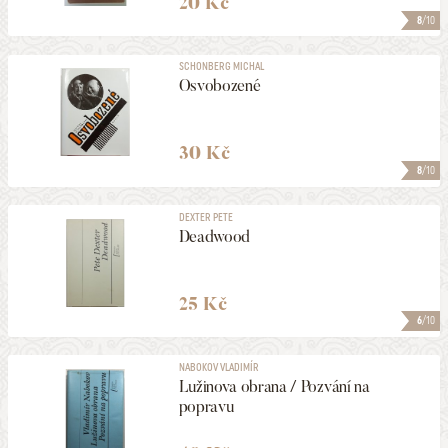
20 Kč
8
/10
SCHONBERG MICHAL
Osvobozené
30 Kč
8
/10
DEXTER PETE
Deadwood
25 Kč
6
/10
NABOKOV VLADIMÍR
Lužinova obrana / Pozvání na
popravu