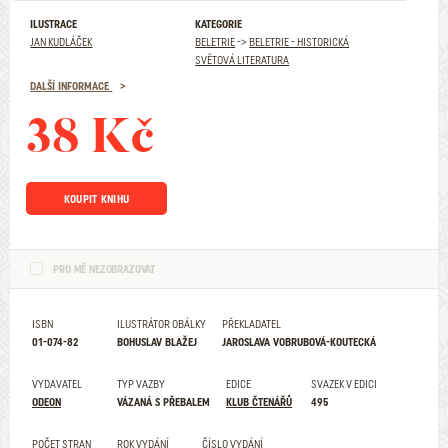
ILUSTRACE
KATEGORIE
JAN KUDLÁČEK
BELETRIE
->
BELETRIE - HISTORICKÁ
SVĚTOVÁ LITERATURA
DALŠÍ INFORMACE
38 Kč
KOUPIT KNIHU
PRO MĚ NEZOBRAZOVAT
ISBN
ILUSTRÁTOR OBÁLKY
PŘEKLADATEL
01-074-82
BOHUSLAV BLAŽEJ
JAROSLAVA VOBRUBOVÁ-KOUTECKÁ
VYDAVATEL
TYP VAZBY
EDICE
SVAZEK V EDICI
ODEON
VÁZANÁ S PŘEBALEM
KLUB ČTENÁŘŮ
495
POČET STRAN
ROK VYDÁNÍ
ČÍSLO VYDÁNÍ