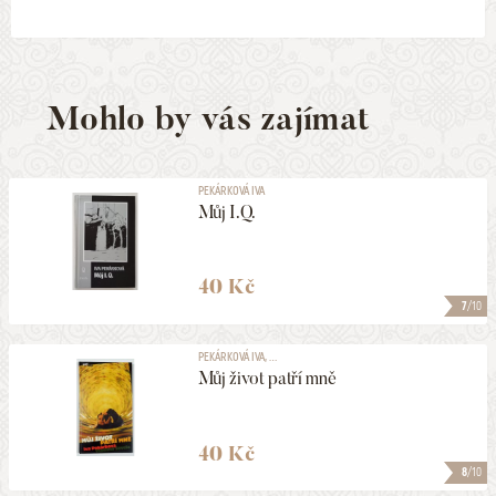
Mohlo by vás zajímat
PEKÁRKOVÁ IVA
Můj I.Q.
40 Kč
7
/10
PEKÁRKOVÁ IVA, ...
Můj život patří mně
40 Kč
8
/10