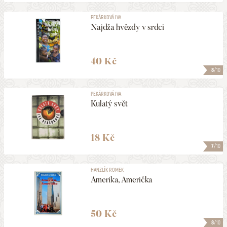
PEKÁRKOVÁ IVA
Najdža hvězdy v srdci
40 Kč
8
/10
PEKÁRKOVÁ IVA
Kulatý svět
18 Kč
7
/10
HANZLÍK ROMEK
Amerika, Američka
50 Kč
8
/10