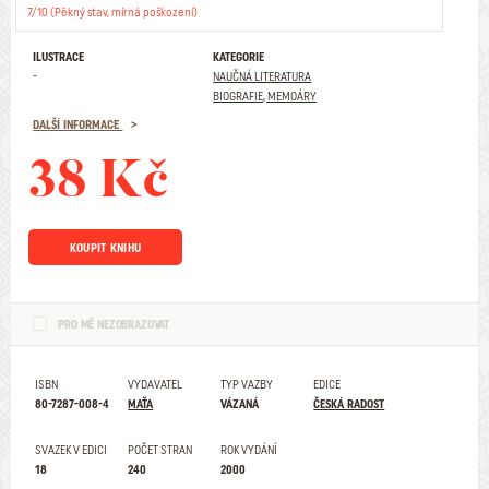
7/10 (Pěkný stav, mírná poškození)
ILUSTRACE
KATEGORIE
-
NAUČNÁ LITERATURA
BIOGRAFIE, MEMOÁRY
DALŠÍ INFORMACE
38 Kč
KOUPIT KNIHU
PRO MĚ NEZOBRAZOVAT
ISBN
VYDAVATEL
TYP VAZBY
EDICE
80-7287-008-4
MAŤA
VÁZANÁ
ČESKÁ RADOST
SVAZEK V EDICI
POČET STRAN
ROK VYDÁNÍ
18
240
2000