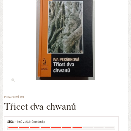
PEKÁRKOVÁ IVA
Třicet dva chwanů
STAV:
mírně zašpiněné desky