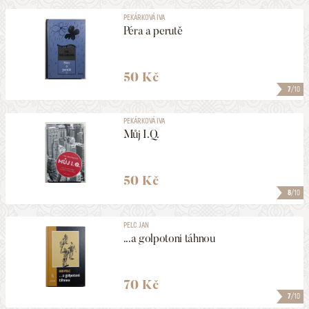
PEKÁRKOVÁ IVA
Péra a perutě
50 Kč
7
/10
PEKÁRKOVÁ IVA
Můj I.Q.
50 Kč
8
/10
PELC JAN
...a golpotoni táhnou
70 Kč
7
/10