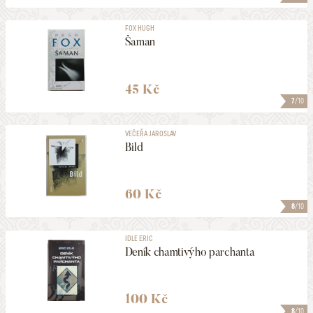
FOX HUGH
Šaman
45 Kč
7
/10
VEČEŘA JAROSLAV
Bild
60 Kč
8
/10
IDLE ERIC
Deník chamtivýho parchanta
100 Kč
8
/10