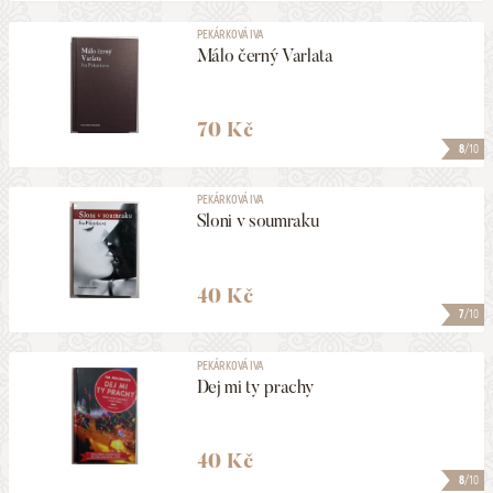
PEKÁRKOVÁ IVA
Málo černý Varlata
70 Kč
8
/10
PEKÁRKOVÁ IVA
Sloni v soumraku
40 Kč
7
/10
PEKÁRKOVÁ IVA
Dej mi ty prachy
40 Kč
8
/10