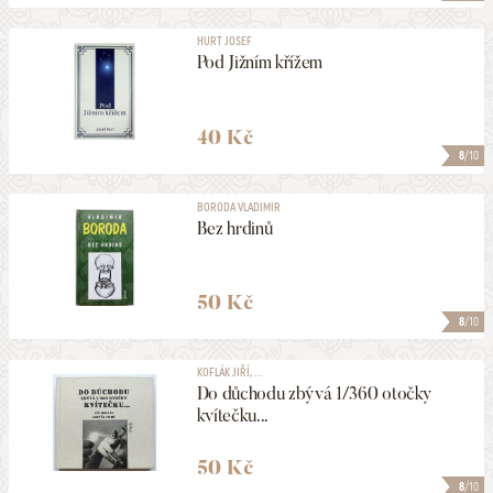
HURT JOSEF
Pod Jižním křížem
40 Kč
8
/10
BORODA VLADIMIR
Bez hrdinů
50 Kč
8
/10
KOFLÁK JIŘÍ, ...
Do důchodu zbývá 1/360 otočky
kvítečku...
50 Kč
8
/10