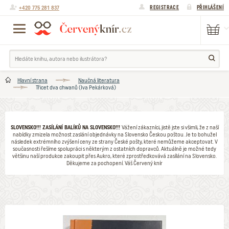
+420 775 281 837
REGISTRACE
PŘIHLÁŠENÍ
Hlavní strana
Naučná literatura
Třicet dva chwanů (Iva Pekárková)
SLOVENSKO!!! ZASÍLÁNÍ BALÍKŮ NA SLOVENSKO!!!
Vážení zákazníci, jistě jste si všimli, že z naší
nabídky zmizela možnost zaslání objednávky na Slovensko Českou poštou. Je to bohužel
následek extrémního zvýšení ceny ze strany České pošty, které nemůžeme akceptovat. V
současnosti řešíme spolupráci s některým z ostatních dopravců. Aktuálně je možné tedy
většinu naší produkce zakoupit přes Aukro, které zprostředkovává zasílání na Slovensko.
Děkujeme za pochopení. Váš Červený knír