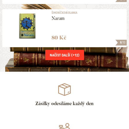
ŠIMONÍČKOVÁ BLANKA
Naram
80 Kč
8
/10
NAČÍST DALŠÍ (+
12
)
Zásilky odesíláme každý den