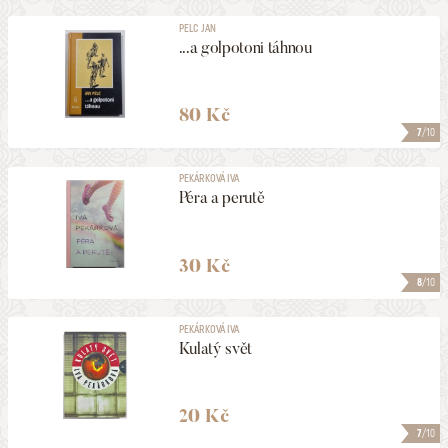
PELC JAN
...a golpotoni táhnou
80 Kč
7
/10
PEKÁRKOVÁ IVA
Péra a perutě
30 Kč
8
/10
PEKÁRKOVÁ IVA
Kulatý svět
20 Kč
7
/10