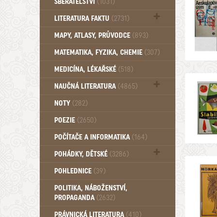
SBĚRATELSTVÍ
(1031)
Dům a byt (102)
LITERATURA FAKTU
(2731)
Katalogy (503)
MAPY, ATLASY, PRŮVODCE
(893)
MATEMATIKA, FYZIKA, CHEMIE
(307)
MEDICÍNA, LÉKAŘSKÉ
(518)
NAUČNÁ LITERATURA
(4865)
Zdraví a zdraví životní styl (510)
NOTY
(282)
POEZIE
(2650)
POČÍTAČE A INFORMATIKA
(164)
POHÁDKY, DĚTSKÉ
(3286)
Pro děti a mládež (2882)
POHLEDNICE
(39)
Pohádky, Dětské - Do roku 1948 (174)
POLITIKA, NÁBOŽENSTVÍ,
Pohádky, Dětské - Od roku 1949 (257)
PROPAGANDA
(2632)
PRÁVNICKÁ LITERATURA
(410)