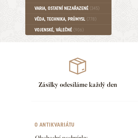
Učebnice - SŠ (789)
VARIA, OSTATNÍ NEZAŘAZENÉ
(345)
Učebnice - VŠ (259)
Učebnice - ZŠ (556)
VĚDA, TECHNIKA, PRŮMYSL
(778)
Učebnice - Ostatní (499)
VOJENSKÉ, VÁLEČNÉ
(906)
Zásilky odesíláme každý den
O ANTIKVARIÁTU