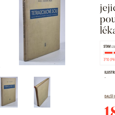
jej
pou
lék
STAV:
za
7/10 (Pě
ILUST
-
DALŠÍ
1