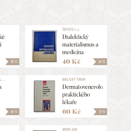
ŠEPUTO L.L.
ké
Dialektický
í
materialismus a
medicína
40 Kč
5
/10
6
/10
 ...
BIELICKÝ TIBOR
a
Dermatovenerologie
praktického
lékaře
60 Kč
6
/10
7
/10
BROD JAN