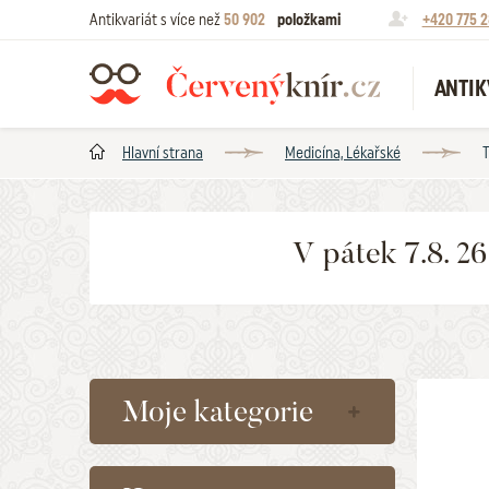
Antikvariát s více než
50 902
položkami
+420 775 2
ANTIK
Hlavní strana
Medicína, Lékařské
T
V pátek 7.8. 2
Moje kategorie