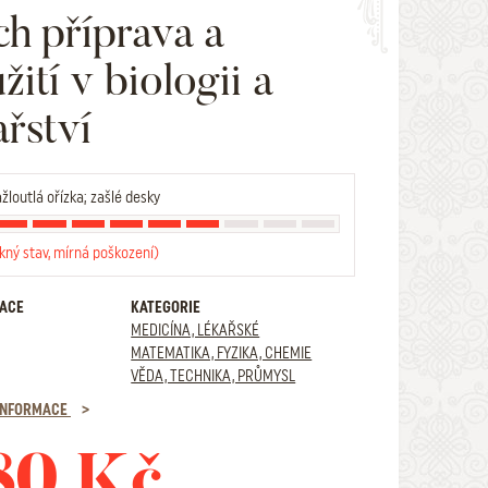
ich příprava a
žití v biologii a
ařství
žloutlá ořízka; zašlé desky
kný stav, mírná poškození)
RACE
KATEGORIE
MEDICÍNA, LÉKAŘSKÉ
MATEMATIKA, FYZIKA, CHEMIE
VĚDA, TECHNIKA, PRŮMYSL
 INFORMACE
80 Kč