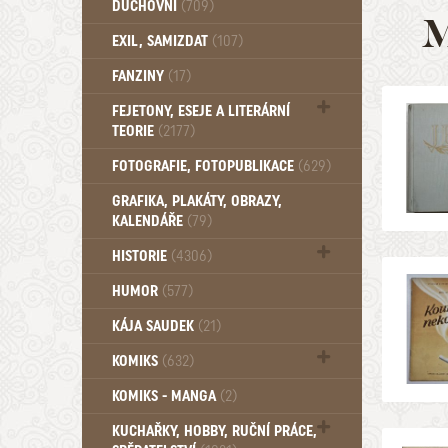
DUCHOVNÍ
(709)
M
Okultismus (110)
EXIL, SAMIZDAT
(107)
Záhady (105)
FANZINY
(17)
FEJETONY, ESEJE A LITERÁRNÍ
TEORIE
(2177)
Citáty, aforismy, snáře, přísloví,
FOTOGRAFIE, FOTOPUBLIKACE
(629)
afirmace (106)
GRAFIKA, PLAKÁTY, OBRAZY,
KALENDÁŘE
(79)
HISTORIE
(4306)
Mytologie, Mýty, Báje, Pověsti (203)
HUMOR
(577)
KÁJA SAUDEK
(21)
KOMIKS
(632)
Komiks - Čtyřlístek (232)
KOMIKS - MANGA
(2)
Komiks - Ostatní (180)
KUCHAŘKY, HOBBY, RUČNÍ PRÁCE,