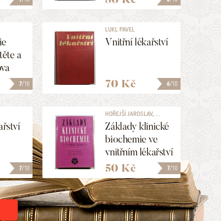
LUKL PAVEL
ie
Vnitřní lékařství
těte a
ova
70 Kč
7
/10
6
/10
HOŘEJŠÍ JAROSLAV, ...
ařství
Základy klinické
biochemie ve
vnitřním lékařství
50 Kč
7
/10
7
/10