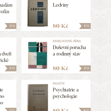
áhadám
Ledviny
mozku
80 Kč
7
/10
7
/10
KNOBLOCHOVÁ JIŘINA
Duševní porucha
 dveří
a rodinný stav
rické
80 Kč
7
/10
7
/10
KOLEKTIV
ie
Psychiatrie a
ho
psychologie
ho
80 Kč
7
/10
5
/10