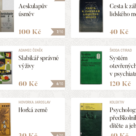
Aeskulapův
Cesta k z
úsměv
lidského 
100 Kč
40 Kč
7
/10
ADAMEC ČENĚK
ŠKODA CTIRAD
Slabikář správné
Systém
výživy
otevřených
v psychiat
nemocnici
60 Kč
120 Kč
6
/10
HOVORKA JAROSLAV
KOLEKTIV
Horká země
Psycholog
předškolní
dítěte a je
výchova v
30 Kč
40 Kč
6
/10