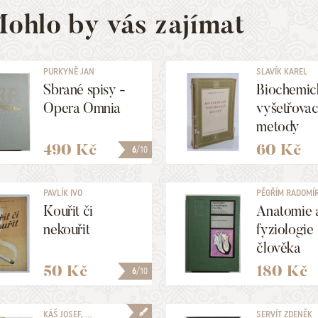
ohlo by vás zajímat
PURKYNĚ JAN
SLAVÍK KAREL
EVANGELISTA
Sbrané spisy -
Biochemic
Opera Omnia
vyšetřovac
metody
490 Kč
60 Kč
6
/10
PAVLÍK IVO
PĚGŘÍM RADOMÍR,
Kouřit či
Anatomie 
nekouřit
fyziologie
člověka
50 Kč
180 Kč
6
/10
KÁŠ JOSEF, ...
SERVÍT ZDENĚK