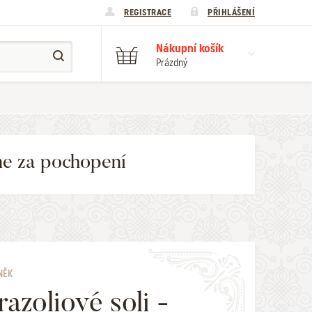
REGISTRACE
PŘIHLÁŠENÍ
Nákupní košík
Prázdný
me za pochopení
NĚK
razoliové soli -