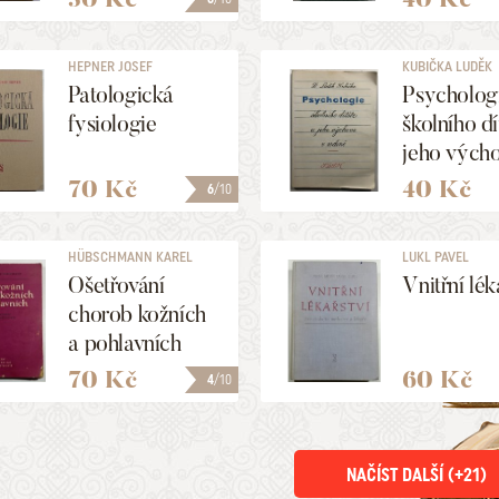
rodině
HEPNER JOSEF
KUBIČKA LUDĚK
Patologická
Psycholog
fysiologie
školního dí
jeho vých
70 Kč
40 Kč
6
/10
HÜBSCHMANN KAREL
LUKL PAVEL
Ošetřování
Vnitřní lék
chorob kožních
a pohlavních
70 Kč
60 Kč
4
/10
NAČÍST DALŠÍ (+
21
)