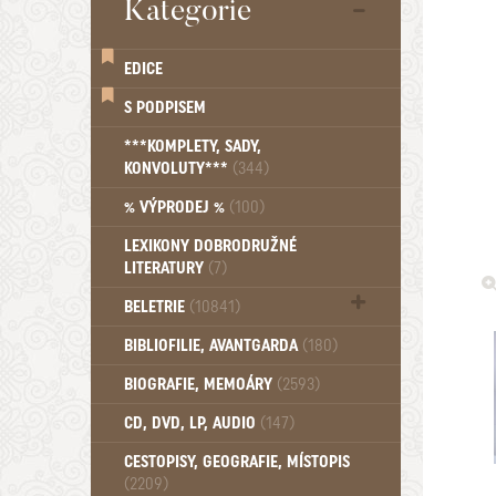
Kategorie
EDICE
S PODPISEM
***KOMPLETY, SADY,
KONVOLUTY***
(344)
% VÝPRODEJ %
(100)
LEXIKONY DOBRODRUŽNÉ
LITERATURY
(7)
BELETRIE
(10841)
Beletrie - Historická (1388)
BIBLIOFILIE, AVANTGARDA
(180)
Beletrie - Humoristické (501)
BIOGRAFIE, MEMOÁRY
(2593)
Beletrie - Povídky (1757)
Beletrie - Thrillery, krimi (1179)
CD, DVD, LP, AUDIO
(147)
Beletrie - Válečné romány (489)
Beletrie - Ženské a dívčí romány
CESTOPISY, GEOGRAFIE, MÍSTOPIS
(2209)
(1522)