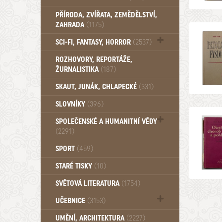
PŘÍRODA, ZVÍŘATA, ZEMĚDĚLSTVÍ,
ZAHRADA
(1175)
SCI-FI, FANTASY, HORROR
(2537)
UFO (14)
ROZHOVORY, REPORTÁŽE,
ŽURNALISTIKA
(187)
SKAUT, JUNÁK, CHLAPECKÉ
(331)
SLOVNÍKY
(396)
SPOLEČENSKÉ A HUMANITNÍ VĚDY
(2291)
Pedagogika (191)
SPORT
(459)
Filozofie, sociologie (859)
STARÉ TISKY
(10)
Psychologie a osobní rozvoj (760)
SVĚTOVÁ LITERATURA
(1754)
UČEBNICE
(3153)
Učebnice - Jazykové (1297)
UMĚNÍ, ARCHITEKTURA
(2227)