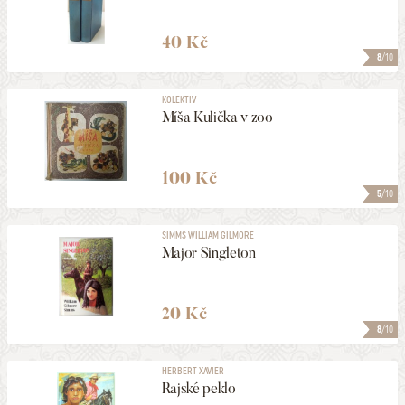
40 Kč
8
/10
KOLEKTIV
Míša Kulička v zoo
100 Kč
5
/10
SIMMS WILLIAM GILMORE
Major Singleton
20 Kč
8
/10
HERBERT XAVIER
Rajské peklo