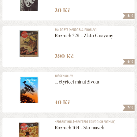
30 Kč
8
/10
JAN DREYS [=ANDREJS JAROSLAV]
Rozruch 229 - Zlato Guayany
390 Kč
6
/10
JUŠČENKO LEV
... čtyřicet minut života
40 Kč
7
/10
HERBERT HILL [=SEYFFERT FRIEDRICH ARTHUR]
Rozruch 169 - Sto masek