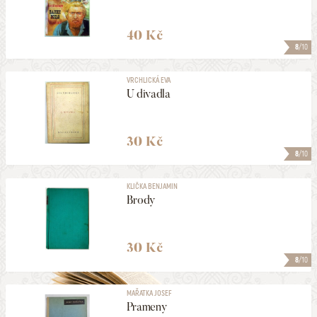
40 Kč
8
/10
VRCHLICKÁ EVA
U divadla
30 Kč
8
/10
KLIČKA BENJAMIN
Brody
30 Kč
8
/10
MAŘATKA JOSEF
Prameny