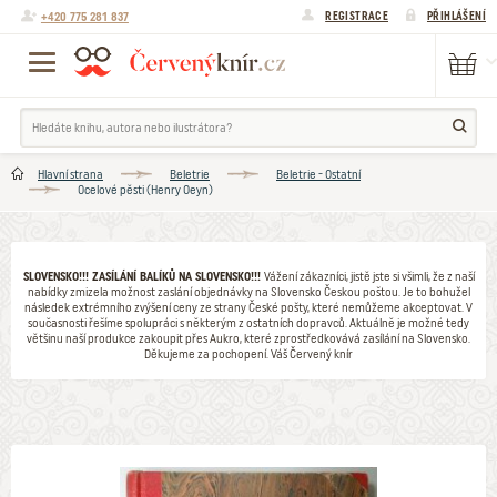
+420 775 281 837
REGISTRACE
PŘIHLÁŠENÍ
Hlavní strana
Beletrie
Beletrie - Ostatní
Ocelové pěsti (Henry Oeyn)
SLOVENSKO!!! ZASÍLÁNÍ BALÍKŮ NA SLOVENSKO!!!
Vážení zákazníci, jistě jste si všimli, že z naší
nabídky zmizela možnost zaslání objednávky na Slovensko Českou poštou. Je to bohužel
následek extrémního zvýšení ceny ze strany České pošty, které nemůžeme akceptovat. V
současnosti řešíme spolupráci s některým z ostatních dopravců. Aktuálně je možné tedy
většinu naší produkce zakoupit přes Aukro, které zprostředkovává zasílání na Slovensko.
Děkujeme za pochopení. Váš Červený knír