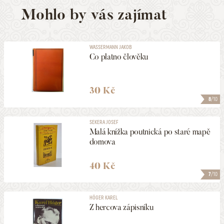
Mohlo by vás zajímat
WASSERMANN JAKOB
Co platno člověku
30 Kč
8
/10
SEKERA JOSEF
Malá knížka poutnická po staré mapě
domova
40 Kč
7
/10
HÖGER KAREL
Z hercova zápisníku