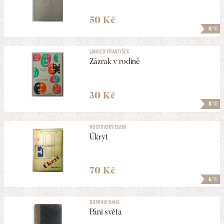
50 Kč
8
/10
LANGER FRANTIŠEK
Zázrak v rodině
30 Kč
8
/10
HOSTOVSKÝ EGON
Úkryt
70 Kč
6
/10
DOMINIK HANS
Páni světa