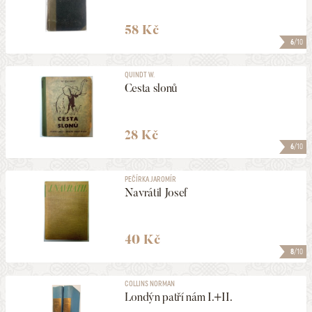
58 Kč
6
/10
QUINDT W.
Cesta slonů
28 Kč
6
/10
PEČÍRKA JAROMÍR
Navrátil Josef
40 Kč
8
/10
COLLINS NORMAN
Londýn patří nám I.+II.