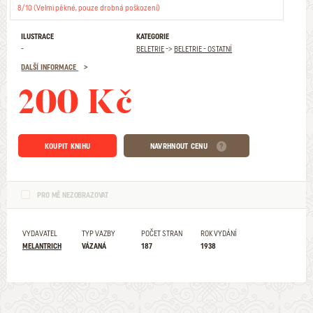
8/10 (Velmi pěkné, pouze drobná poškození)
ILUSTRACE
KATEGORIE
-
BELETRIE
->
BELETRIE - OSTATNÍ
DALŠÍ INFORMACE
200 Kč
KOUPIT KNIHU
NAVRHNOUT CENU
PRO MĚ NEZOBRAZOVAT
VYDAVATEL
TYP VAZBY
POČET STRAN
ROK VYDÁNÍ
MELANTRICH
VÁZANÁ
187
1938