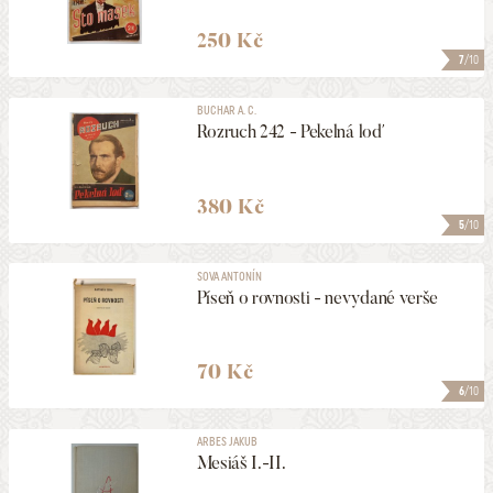
250 Kč
7
/10
BUCHAR A. C.
Rozruch 242 - Pekelná loď
380 Kč
5
/10
SOVA ANTONÍN
Píseň o rovnosti - nevydané verše
70 Kč
6
/10
ARBES JAKUB
Mesiáš I.-II.