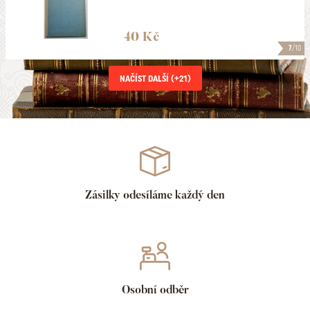
40 Kč
7
/10
NAČÍST DALŠÍ (+
21
)
Zásilky odesíláme každý den
Osobní odběr