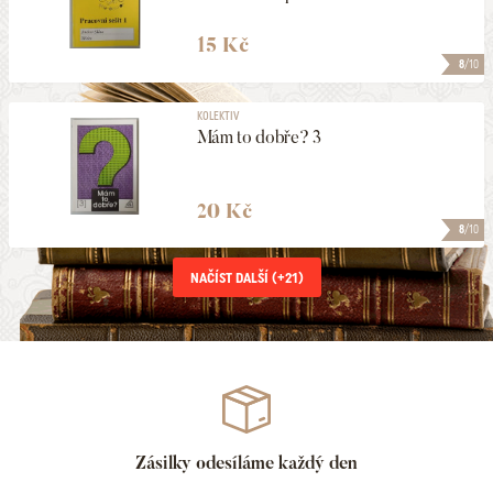
15 Kč
8
/10
KOLEKTIV
Mám to dobře? 3
20 Kč
8
/10
NAČÍST DALŠÍ (+
21
)
Zásilky odesíláme každý den