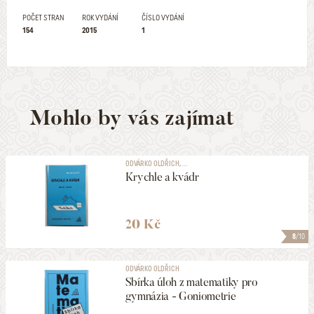
POČET STRAN
ROK VYDÁNÍ
ČÍSLO VYDÁNÍ
154
2015
1
Mohlo by vás zajímat
ODVÁRKO OLDŘICH, ...
Krychle a kvádr
20 Kč
8
/10
ODVÁRKO OLDŘICH
Sbírka úloh z matematiky pro
gymnázia - Goniometrie