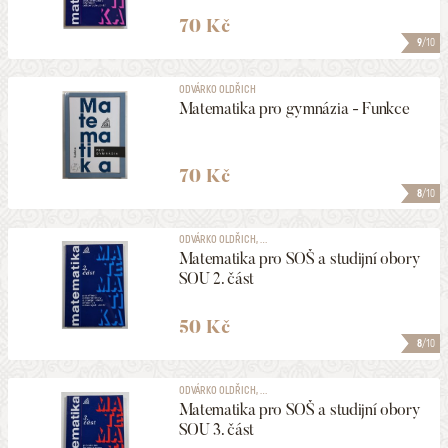
70 Kč
9
/10
ODVÁRKO OLDŘICH
Matematika pro gymnázia - Funkce
70 Kč
8
/10
ODVÁRKO OLDŘICH, ...
Matematika pro SOŠ a studijní obory
SOU 2. část
50 Kč
8
/10
ODVÁRKO OLDŘICH, ...
Matematika pro SOŠ a studijní obory
SOU 3. část