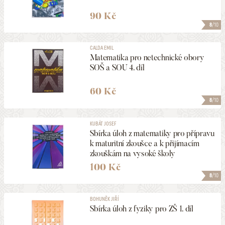
90 Kč
8
/10
CALDA EMIL
Matematika pro netechnické obory
SOŠ a SOU 4. díl
60 Kč
8
/10
KUBÁT JOSEF
Sbírka úloh z matematiky pro přípravu
k maturitní zkoušce a k přijímacím
zkouškám na vysoké školy
100 Kč
8
/10
BOHUNĚK JIŘÍ
Sbírka úloh z fyziky pro ZŠ 1. díl