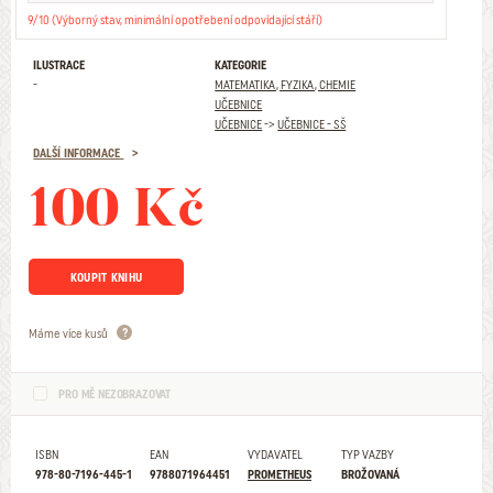
9/10 (Výborný stav, minimální opotřebení odpovídající stáří)
ILUSTRACE
KATEGORIE
-
MATEMATIKA, FYZIKA, CHEMIE
UČEBNICE
UČEBNICE
->
UČEBNICE - SŠ
DALŠÍ INFORMACE
100 Kč
KOUPIT KNIHU
Máme více kusů
PRO MĚ NEZOBRAZOVAT
ISBN
EAN
VYDAVATEL
TYP VAZBY
978-80-7196-445-1
9788071964451
PROMETHEUS
BROŽOVANÁ