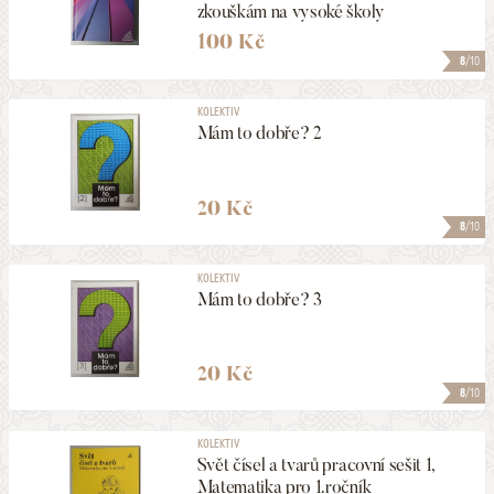
zkouškám na vysoké školy
100 Kč
8
/10
KOLEKTIV
Mám to dobře? 2
20 Kč
8
/10
KOLEKTIV
Mám to dobře? 3
20 Kč
8
/10
KOLEKTIV
Svět čísel a tvarů pracovní sešit 1,
Matematika pro 1.ročník