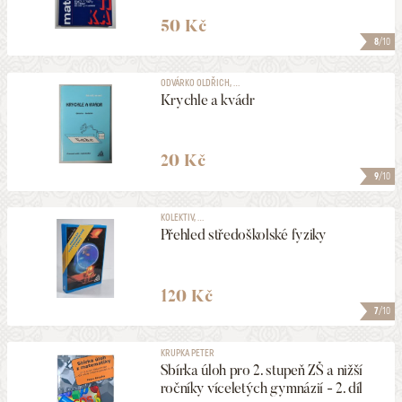
50 Kč
8
/10
ODVÁRKO OLDŘICH, ...
Krychle a kvádr
20 Kč
9
/10
KOLEKTIV, ...
Přehled středoškolské fyziky
120 Kč
7
/10
KRUPKA PETER
Sbírka úloh pro 2. stupeň ZŠ a nižší
ročníky víceletých gymnázií - 2. díl