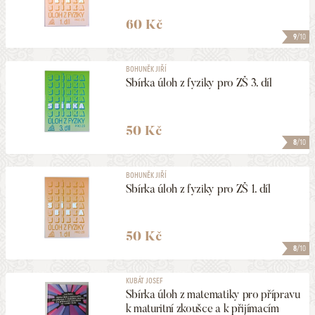
60 Kč
9
/10
BOHUNĚK JIŘÍ
Sbírka úloh z fyziky pro ZŠ 3. díl
50 Kč
8
/10
BOHUNĚK JIŘÍ
Sbírka úloh z fyziky pro ZŠ 1. díl
50 Kč
8
/10
KUBÁT JOSEF
Sbírka úloh z matematiky pro přípravu
k maturitní zkoušce a k přijímacím